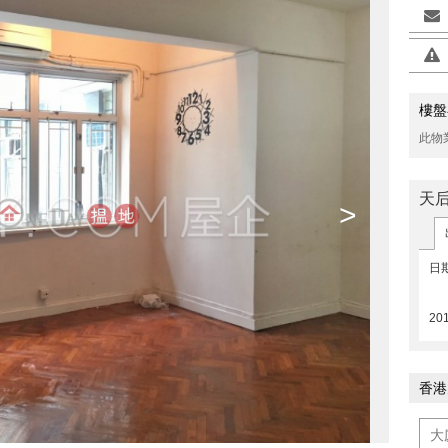
樓盤
此物
天后
>
日
20
香港