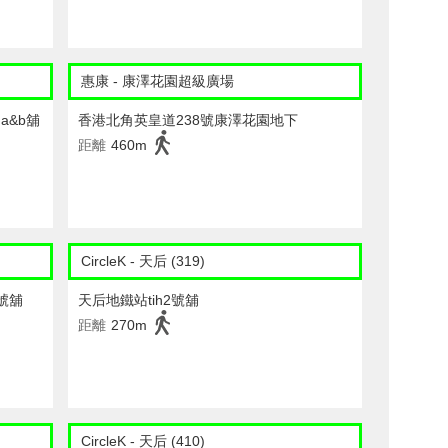
惠康 - 康澤花園超級廣場
a&b舖
香港北角英皇道238號康澤花園地下
距離
460m
CircleK - 天后 (319)
 號舖
天后地鐵站tih2號舖
距離
270m
CircleK - 天后 (410)