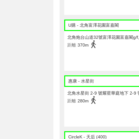
U購 - 北角富澤花園富嘉閣
北角炮台山道32號富澤花園富嘉閣g/f,
距離
370m
惠康 - 水星街
北角水星街 2-9 號耀星華庭地下 2-9
距離
280m
CircleK - 天后 (400)