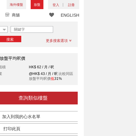
海外樓盤
放盤
登入
註冊
商舖
ENGLISH
搜索
更多搜索選項
放盤平均呎價
面積
HK$ 62 / 月 / 呎
業
@HK$ 43 / 月 / 呎
比較同區
放盤平均呎價
低
31%
查詢類似樓盤
加入到我的心水名單
打印此頁