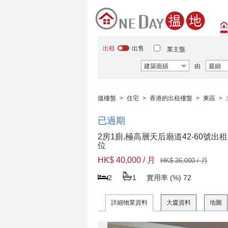
出租
出售
業主盤
建築面績
由
最細
搵樓盤
>
住宅
>
香港的出租樓盤
>
東區
>
已過期
2房1廁,極高層天后廟道42-60號出
位
HK$ 40,000 / 月
HK$ 36,000 / 月
2
1
實用率 (%)
72
詳細物業資料
大廈資料
地圖