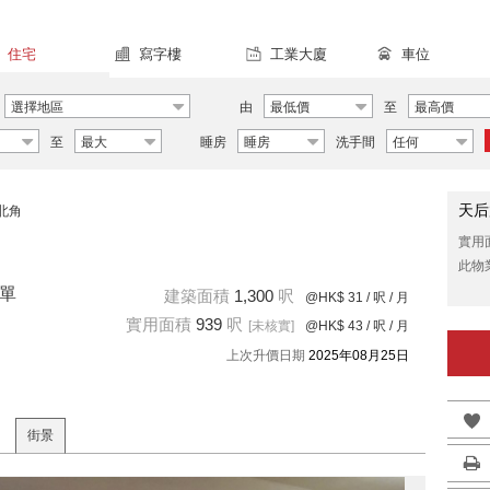
住宅
寫字樓
工業大廈
車位
選擇地區
由
最低價
至
最高價
至
最大
睡房
睡房
洗手間
任何
天后
北角
實用
此物
租單
建築面積
1,300
呎
@HK$ 31
/ 呎 / 月
實用面積
939
呎
[未核實]
@HK$ 43
/ 呎 / 月
上次升價日期
2025年08月25日
街景