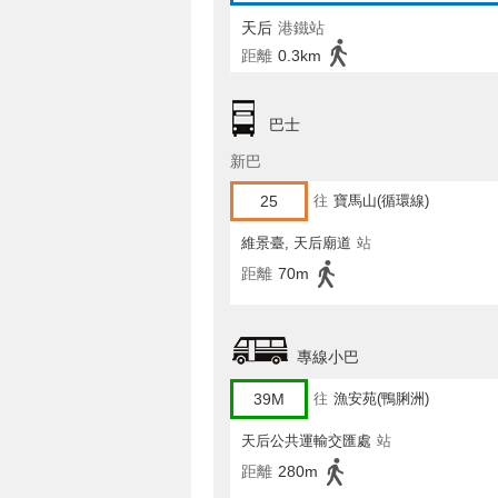
天后
港鐵站
距離
0.3km
巴士
新巴
25
往
寶馬山(循環線)
維景臺, 天后廟道
站
距離
70m
專線小巴
39M
往
漁安苑(鴨脷洲)
天后公共運輸交匯處
站
距離
280m