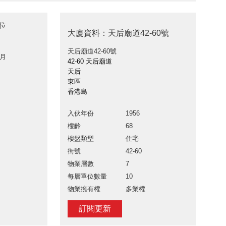
單位
大廈資料：天后廟道42-60號
天后廟道42-60號
 月
42-60 天后廟道
天后
東區
香港島
入伙年份
1956
樓齡
68
樓盤類型
住宅
街號
42-60
物業層數
7
每層單位數量
10
物業擁有權
多業權
訂閱更新