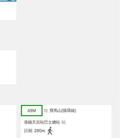
49M
往
寶馬山(循環線)
港鐵天后站巴士總站
站
距離
280m