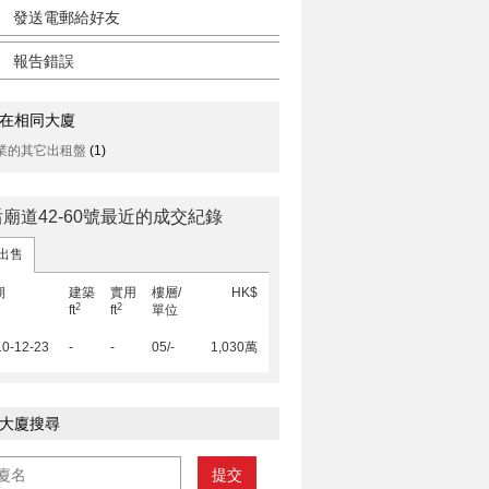
發送電郵給好友
報告錯誤
在相同大廈
業的其它出租盤
(1)
廟道42-60號最近的成交紀錄
出售
期
建築
實用
樓層/
HK$
2
2
ft
ft
單位
10-12-23
-
-
05/-
1,030萬
大廈搜尋
提交