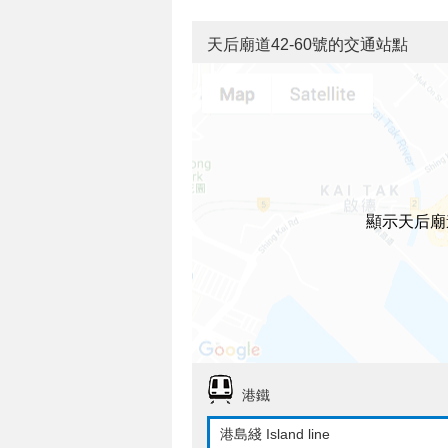
天后廟道42-60號的交通站點
顯示天后廟
港鐵
港島綫 Island line