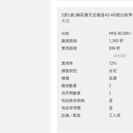
2房1廁,極高層天后廟道42-60號出租
天后
出租
HK$ 40,000 /
建築面積
1,300 呎
實用面積
939 呎
[未核實]
實用率
72%
樓盤類型
住宅
樓層
高層
睡房數量
2
洗手間數量
1
包括政府差餉
是
包括管理費
是
設施／配套
工人房