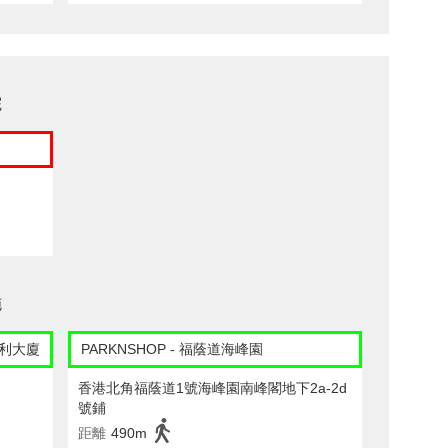
院
施
 百利大廈
PARKNSHOP - 福蔭道海峰園
香港北角福蔭道1號海峰園南峰閣地下2a-2d
號鋪
距離
490m