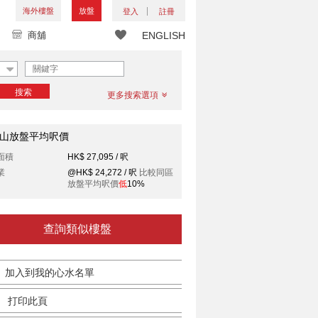
海外樓盤
放盤
登入
註冊
商舖
ENGLISH
搜索
更多搜索選項
山放盤平均呎價
面積
HK$ 27,095 / 呎
業
@HK$ 24,272 / 呎
比較同區
放盤平均呎價
低
10%
查詢類似樓盤
加入到我的心水名單
打印此頁