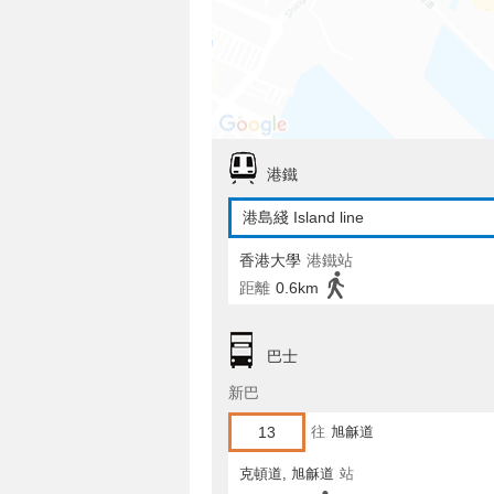
港鐵
港島綫 Island line
香港大學
港鐵站
距離
0.6km
巴士
新巴
13
往
旭龢道
克頓道, 旭龢道
站