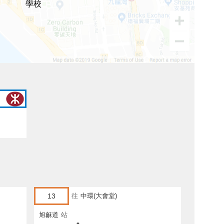
學校
13
往
中環(大會堂)
旭龢道
站