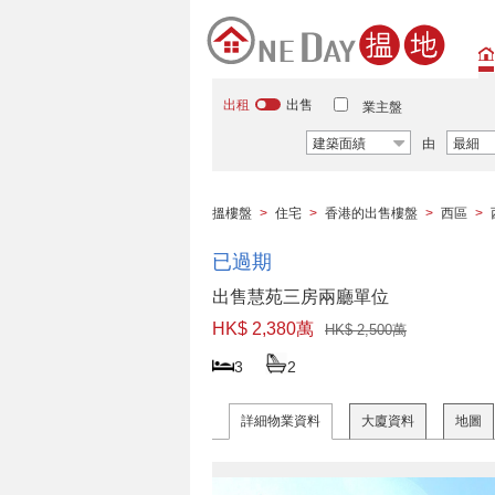
出租
出售
業主盤
建築面績
由
最細
搵樓盤
>
住宅
>
香港的出售樓盤
>
西區
>
已過期
出售慧苑三房兩廳單位
HK$ 2,380萬
HK$ 2,500萬
3
2
詳細物業資料
大廈資料
地圖