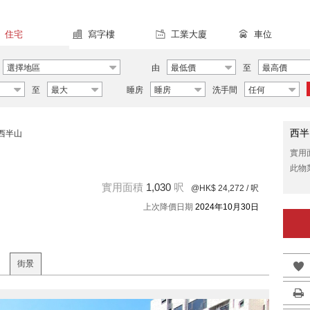
住宅
寫字樓
工業大廈
車位
選擇地區
由
最低價
至
最高價
至
最大
睡房
睡房
洗手間
任何
西半
西半山
實用
此物
實用面積
1,030
呎
@HK$ 24,272
/ 呎
上次降價日期
2024年10月30日
街景