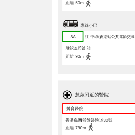
距離
50m
專線小巴
3A
往
中環(香港站公共運輸交匯
旭龢道15號
站
距離
90m
慧苑附近的醫院
贊育醫院
香港島西營盤醫院道30號
距離
790m