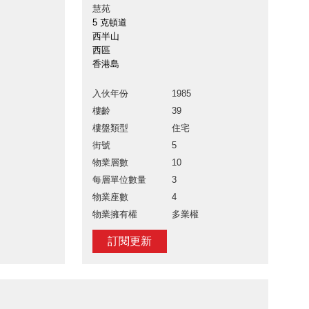
慧苑
5 克頓道
西半山
西區
香港島
入伙年份
1985
樓齡
39
樓盤類型
住宅
街號
5
物業層數
10
每層單位數量
3
物業座數
4
物業擁有權
多業權
訂閱更新