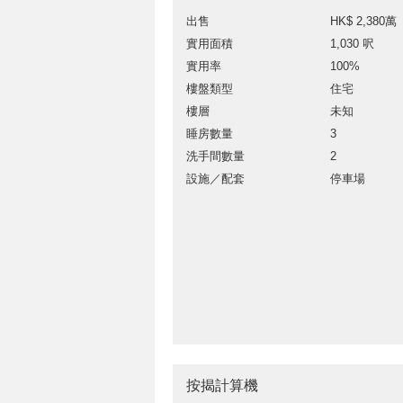
出售
HK$ 2,380萬
實用面積
1,030 呎
實用率
100%
樓盤類型
住宅
樓層
未知
睡房數量
3
洗手間數量
2
設施／配套
停車場
按揭計算機