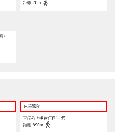
距離
70m
處)
東華醫院
香港島上環普仁街12號
距離
890m