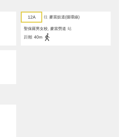
12A
往
麥當奴道(循環線)
聖保羅男女校, 麥當勞道
站
距離
40m