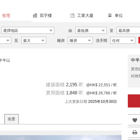
住宅
寫字樓
工業大廈
車位
選擇地區
由
最低價
至
最高價
至
最大
睡房
睡房
洗手間
任何
中半
中半山
實用
此物
建築面積
2,195
呎
@HK$ 22,551
/ 呎
實用面積
1,848
呎
@HK$ 26,786
/ 呎
上次更新日期
2025年10月30日
街景