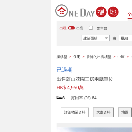
出租
出售
業主盤
建築面績
由
最細
搵樓盤
>
住宅
>
香港的出售樓盤
>
中區
>
已過期
出售蔚山花園三房兩廳單位
HK$ 4,950萬
3
實用率 (%)
84
詳細物業資料
大廈資料
地圖