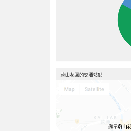
蔚山花園的交通站點
顯示蔚山