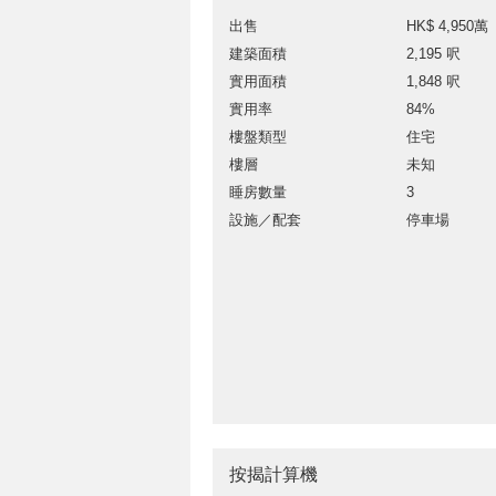
出售
HK$ 4,950萬
建築面積
2,195 呎
實用面積
1,848 呎
實用率
84%
樓盤類型
住宅
樓層
未知
睡房數量
3
設施／配套
停車場
按揭計算機