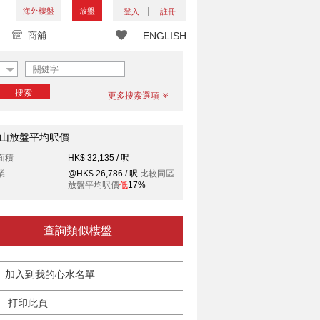
海外樓盤
放盤
登入
註冊
商舖
ENGLISH
搜索
更多搜索選項
山放盤平均呎價
面積
HK$ 32,135 / 呎
業
@HK$ 26,786 / 呎
比較同區
放盤平均呎價
低
17%
查詢類似樓盤
加入到我的心水名單
打印此頁