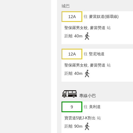
城巴
12A
往
麥當奴道(循環線)
聖保羅男女校, 麥當勞道
站
距離
40m
12A
往
堅尼地道
聖保羅男女校, 麥當勞道
站
距離
40m
專線小巴
9
往
美利道
寶雲道5號J-K對出
站
距離
90m