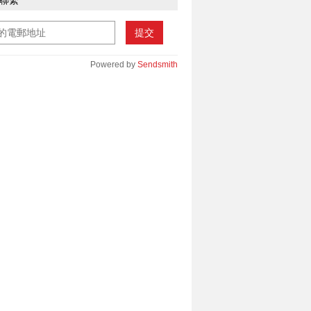
聯繫
提交
Powered by
Sendsmith