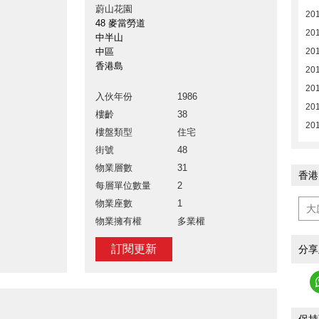
蔚山花園
20
48 麥當勞道
20
中半山
中區
20
香港島
201
201
入伙年份
1986
20
樓齡
38
20
樓盤類型
住宅
街號
48
物業層數
31
香港
每層單位數量
2
物業座數
1
物業擁有權
多業權
訂閱更新
分享