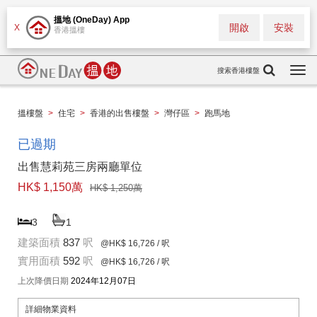
搵地 (OneDay) App
開啟
安裝
X
香港搵樓
搜索香港樓盤
Togg
navi
搵樓盤
>
住宅
>
香港的出售樓盤
>
灣仔區
>
跑馬地
已過期
出售慧莉苑三房兩廳單位
HK$ 1,150萬
HK$ 1,250萬
3
1
建築面積
837
呎
@HK$ 16,726
/ 呎
實用面積
592
呎
@HK$ 16,726
/ 呎
上次降價日期
2024年12月07日
詳細物業資料