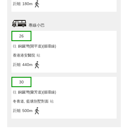
距離
180m
專線小巴
26
往
銅鑼灣(開平道)(循環線)
香港港安醫院
站
距離
440m
30
往
銅鑼灣(蘭芳道)(循環線)
冬青道, 藍塘別墅對面
站
距離
500m