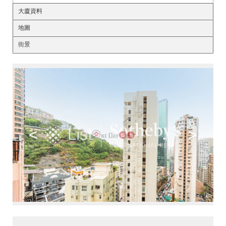
大廈資料
地圖
街景
<
>