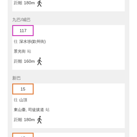
距離
180m
九巴/城巴
117
往
深水埗(欽州街)
景光街
站
距離
160m
新巴
15
往
山頂
東山臺, 司徒拔道
站
距離
180m