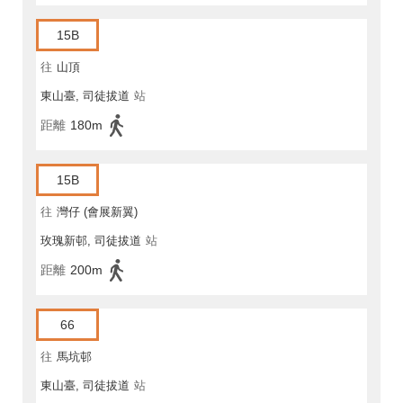
15B
往
山頂
東山臺, 司徒拔道
站
距離
180m
15B
往
灣仔 (會展新翼)
玫瑰新邨, 司徒拔道
站
距離
200m
66
往
馬坑邨
東山臺, 司徒拔道
站