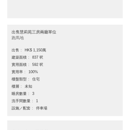
出售慧莉苑三房兩廳單位
跑馬地
出售
HK$ 1,150萬
建築面積
837 呎
實用面積
592 呎
實用率
100%
樓盤類型
住宅
樓層
未知
睡房數量
3
洗手間數量
1
設施／配套
停車場