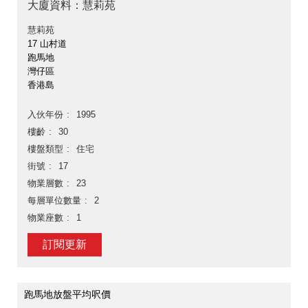
大廈資料：慧莉苑
慧莉苑
17 山村道
跑馬地
灣仔區
香港島
入伙年份
1995
樓齡
30
樓盤類型
住宅
街號
17
物業層數
23
每層單位數量
2
物業座數
1
訂閱更新
跑馬地放盤平均呎價