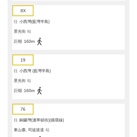
8X
往
小西灣(藍灣半島)
景光街
站
距離
160m
19
往
小西灣 (藍灣半島)
景光街
站
距離
160m
76
往
銅鑼灣(邊寧頓街)(循環線)
東山臺, 司徒拔道
站