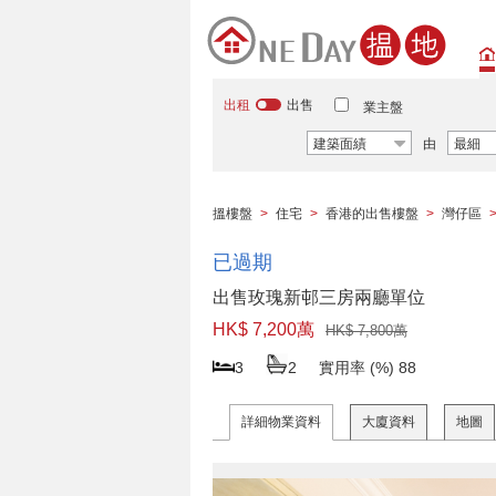
出租
出售
業主盤
建築面績
由
最細
搵樓盤
>
住宅
>
香港的出售樓盤
>
灣仔區
已過期
出售玫瑰新邨三房兩廳單位
HK$ 7,200萬
HK$ 7,800萬
3
2
實用率 (%)
88
詳細物業資料
大廈資料
地圖