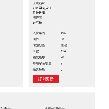
玫瑰新邨
41A 司徒拔道
司徒拔道
灣仔區
香港島
入伙年份
1966
樓齡
58
樓盤類型
住宅
街號
41A
物業層數
20
每層單位數量
2
物業座數
5
訂閱更新
付定金:
地產代理佣金