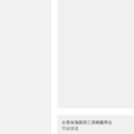
出售玫瑰新邨三房兩廳單位
司徒拔道