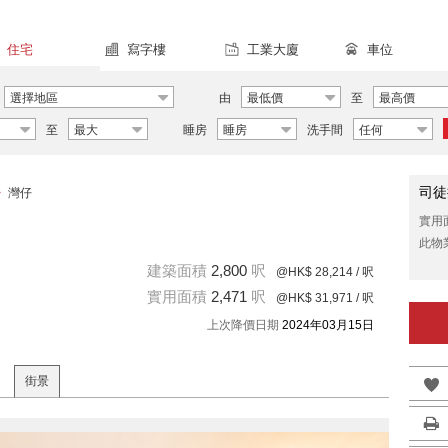
住宅
寫字樓
工業大廈
車位
選擇地區
由
最低價
至
最高價
至
最大
睡房
睡房
洗手間
任何
司徒
>
灣仔
實用
此物
建築面積
2,800
呎
@HK$ 28,214
/ 呎
實用面積
2,471
呎
@HK$ 31,971
/ 呎
上次降價日期
2024年03月15日
街景