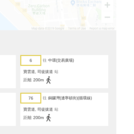
6
往
中環(交易廣場)
寶雲道, 司徒拔道
站
距離
200m
76
往
銅鑼灣(邊寧頓街)(循環線)
寶雲道, 司徒拔道
站
距離
200m