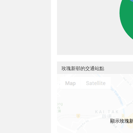
玫瑰新邨的交通站點
顯示玫瑰