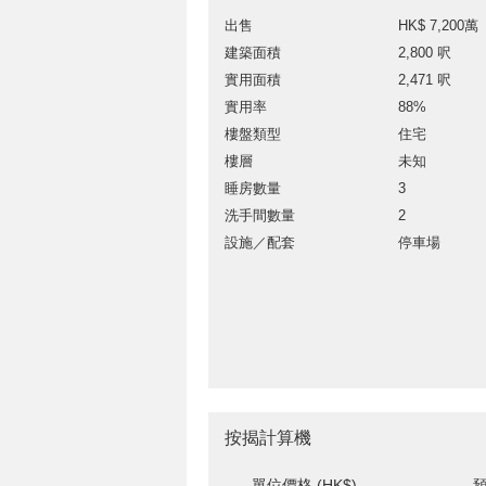
出售
HK$ 7,200萬
建築面積
2,800 呎
實用面積
2,471 呎
實用率
88%
樓盤類型
住宅
樓層
未知
睡房數量
3
洗手間數量
2
設施／配套
停車場
按揭計算機
單位價格 (HK$)
預