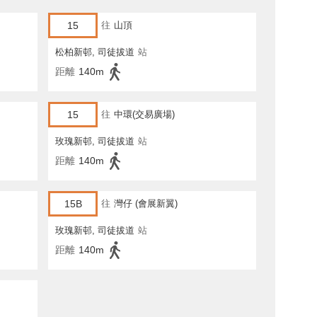
15
往
山頂
松柏新邨, 司徒拔道
站
距離
140m
15
往
中環(交易廣場)
玫瑰新邨, 司徒拔道
站
距離
140m
15B
往
灣仔 (會展新翼)
玫瑰新邨, 司徒拔道
站
距離
140m