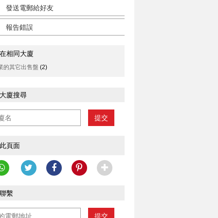
發送電郵給好友
報告錯誤
在相同大廈
業的其它出售盤
(2)
大廈搜尋
提交
此頁面
聯繫
提交