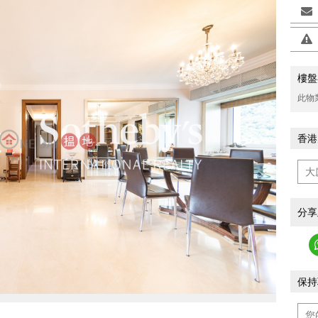
樓盤
此物
>
香港
分享
保持