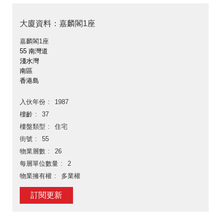
大廈資料：嘉麟閣1座
嘉麟閣1座
55 南灣道
淺水灣
南區
香港島
入伙年份
1987
樓齡
37
樓盤類型
住宅
街號
55
物業層數
26
每層單位數量
2
物業擁有權
多業權
訂閱更新