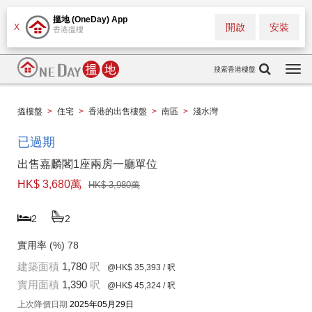
搵地 (OneDay) App
開啟
安裝
X
香港搵樓
搜索香港樓盤
Togg
navi
搵樓盤
>
住宅
>
香港的出售樓盤
>
南區
>
淺水灣
已過期
出售嘉麟閣1座兩房一廳單位
HK$ 3,680萬
HK$ 3,980萬
2
2
實用率 (%)
78
建築面積
1,780
呎
@HK$ 35,393
/ 呎
實用面積
1,390
呎
@HK$ 45,324
/ 呎
上次降價日期
2025年05月29日