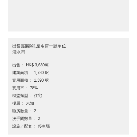
出售嘉麟閣1座兩房一廳單位
淺水灣
出售
HK$ 3,680萬
建築面積
1,780 呎
實用面積
1,390 呎
實用率
78%
樓盤類型
住宅
樓層
未知
睡房數量
2
洗手間數量
2
設施／配套
停車場