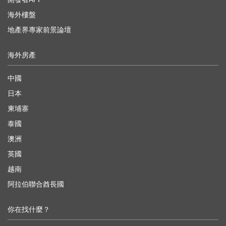
海外樓盤
地產界專家前景論壇
海外房產
中國
日本
柬埔寨
泰國
澳洲
英國
越南
阿拉伯聯合酋長國
你在找什麼？