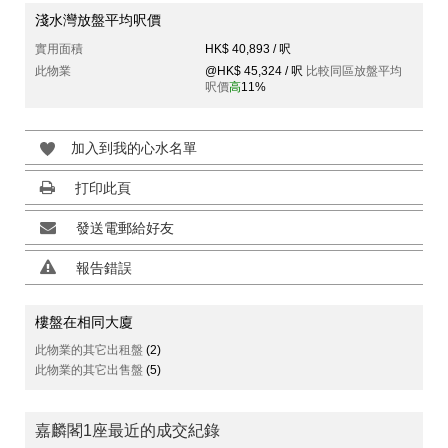
淺水灣放盤平均呎價
實用面積
HK$ 40,893 / 呎
此物業
@HK$ 45,324 / 呎
比較同區放盤平均
呎價
高
11%
加入到我的心水名單
打印此頁
發送電郵給好友
報告錯誤
樓盤在相同大廈
此物業的其它出租盤
(2)
此物業的其它出售盤
(5)
嘉麟閣1座最近的成交紀錄