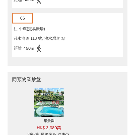
66
往
中環(交易廣場)
淺水灣道 110 號, 淺水灣道
站
距離
450m
同類物業放盤
華景園
HK$ 3,680萬
3房2廁,星級會所,連車位,