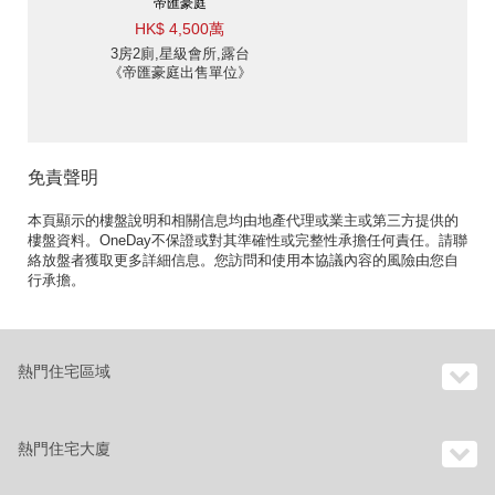
帝匯豪庭
HK$ 4,500萬
3房2廁,星級會所,露台
《帝匯豪庭出售單位》
免責聲明
本頁顯示的樓盤說明和相關信息均由地產代理或業主或第三方提供的
樓盤資料。OneDay不保證或對其準確性或完整性承擔任何責任。請聯
絡放盤者獲取更多詳細信息。您訪問和使用本協議內容的風險由您自
行承擔。
熱門住宅區域
熱門住宅大廈