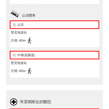
山頂纜車
往
山頂
堅尼地道站
距離
40m
往
中環(花園道)
堅尼地道站
距離
40m
帝景閣附近的醫院