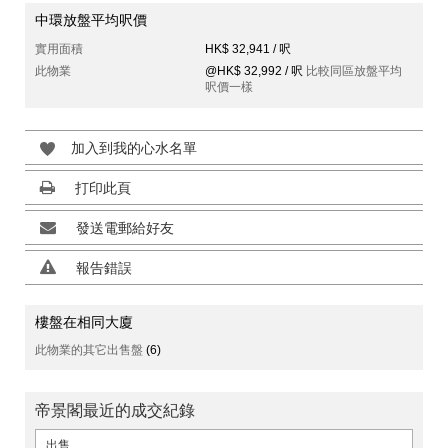
中環放盤平均呎價
實用面積
HK$ 32,941 / 呎
此物業
@HK$ 32,992 / 呎
比較同區放盤平均
呎價一樣
加入到我的心水名單
打印此頁
發送電郵給好友
報告錯誤
樓盤在相同大廈
此物業的其它出售盤
(6)
帝景閣最近的成交紀錄
出售