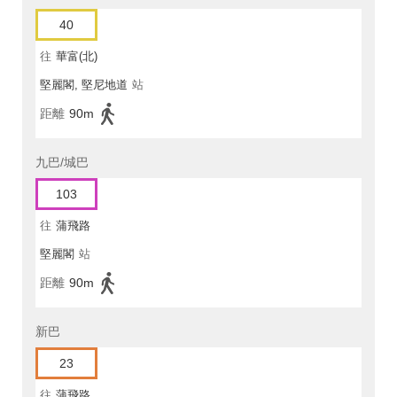
40
往
華富(北)
堅麗閣, 堅尼地道
站
距離
90m
九巴/城巴
103
往
蒲飛路
堅麗閣
站
距離
90m
新巴
23
往
蒲飛路