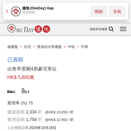
搵地 (OneDay) App
開啟
安裝
X
香港搵樓
搜索香港樓盤
Togg
navi
搵樓盤
>
住宅
>
香港的出售樓盤
>
中區
>
中環
已過期
出售帝景閣4房豪宅單位
HK$ 5,800萬
4
4
實用率 (%)
75
建築面積
2,334
呎
@HK$ 24,850
/ 呎
實用面積
1,758
呎
@HK$ 32,992
/ 呎
上次更新日期
2025年10月18日