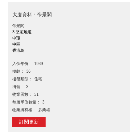
大廈資料：帝景閣
帝景閣
3 堅尼地道
中環
中區
香港島
入伙年份
1989
樓齡
36
樓盤類型
住宅
街號
3
物業層數
31
每層單位數量
3
物業擁有權
多業權
訂閱更新