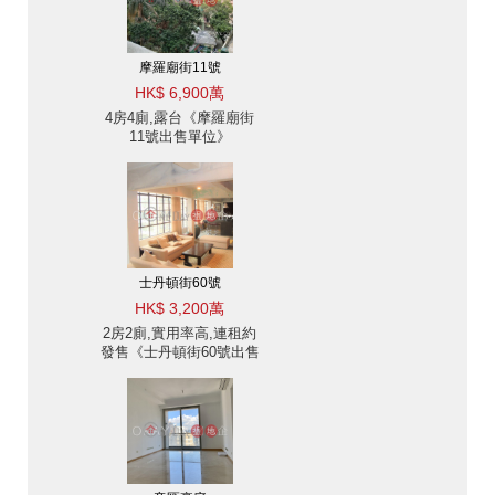
摩羅廟街11號
HK$ 6,900萬
4房4廁,露台《摩羅廟街
11號出售單位》
士丹頓街60號
HK$ 3,200萬
2房2廁,實用率高,連租約
發售《士丹頓街60號出售
單位》