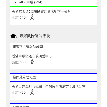
CircleK - 中環 (234)
香港花園道3號萬國寶通廣場地下一號舖
距離
340m
帝景閣附近的學校
明愛聖方濟各幼稚園
香港中環堅道二號明愛中心
距離
500m
聖保羅堂幼稚園
香港己連拿利（鐵崗）聖保羅堂伍庭芳堂及活動室
距離
460m