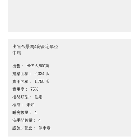
出售帝景閣4房豪宅單位
中環
出售
HK$ 5,800萬
建築面積
2,334 呎
實用面積
1,758 呎
實用率
75%
樓盤類型
住宅
樓層
未知
睡房數量
4
洗手間數量
4
設施／配套
停車場