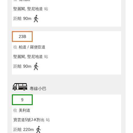
堅麗閣, 堅尼地道
站
距離
90m
23B
往
柏道 / 羅便臣道
堅麗閣, 堅尼地道
站
距離
90m
專線小巴
9
往
美利道
寶雲道5號J-K對出
站
距離
220m