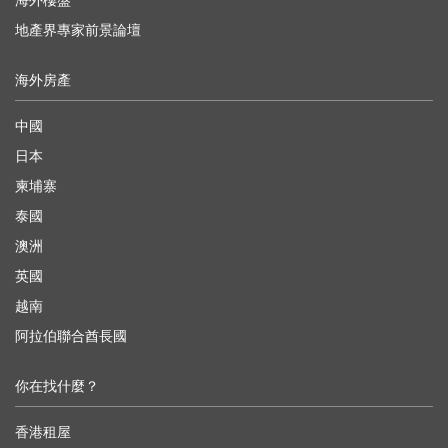
海外樓盤
地產界專家前景論壇
海外房產
中國
日本
柬埔寨
泰國
澳洲
英國
越南
阿拉伯聯合酋長國
你在找什麼？
香港租屋