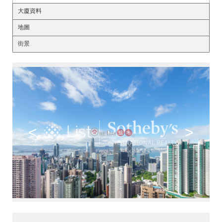
大廈資料
地圖
街景
<
>