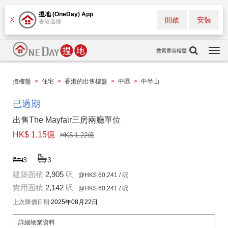
搵地 (OneDay) App
開啟
安裝
X
香港搵樓
搜索香港樓盤
Togg
navi
搵樓盤
>
住宅
>
香港的出售樓盤
>
中區
>
中半山
已過期
出售The Mayfair三房兩廳單位
HK$ 1.15億
HK$ 1.22億
3
3
建築面積
2,905
呎
@HK$ 60,241
/ 呎
實用面積
2,142
呎
@HK$ 60,241
/ 呎
上次降價日期
2025年08月22日
詳細物業資料