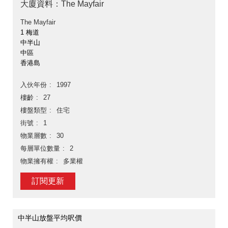
大廈資料：The Mayfair
The Mayfair
1 梅道
中半山
中區
香港島
入伙年份
1997
樓齡
27
樓盤類型
住宅
街號
1
物業層數
30
每層單位數量
2
物業擁有權
多業權
訂閱更新
中半山放盤平均呎價