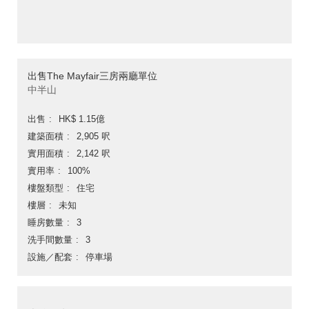
出售The Mayfair三房兩廳單位
中半山
出售
HK$ 1.15億
建築面積
2,905 呎
實用面積
2,142 呎
實用率
100%
樓盤類型
住宅
樓層
未知
睡房數量
3
洗手間數量
3
設施／配套
停車場