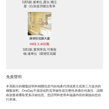
5房5廁,連車位,露台,獨立
屋《白加道28號出售單
位》
羅便臣花園大廈
HK$ 3,400萬
3房2廁,實用率高,可養寵
物,連車位《羅便臣花園
大廈出售單位》
免責聲明
本頁顯示的樓盤說明和相關信息均由地產代理或業主或第三方提供的
樓盤資料。OneDay不保證或對其準確性或完整性承擔任何責任。請聯
絡放盤者獲取更多詳細信息。您訪問和使用本協議內容的風險由您自
行承擔。