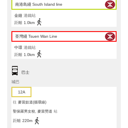
南港島綫 South Island line
金鐘
港鐵站
距離
1.0km
荃灣綫 Tsuen Wan Line
中環
港鐵站
距離
1.0km
巴士
城巴
12A
往
麥當奴道(循環線)
聖保羅男女校, 麥當勞道
站
距離
220m