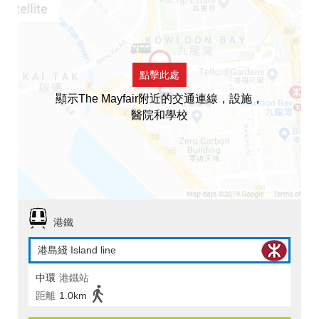
點擊此處
顯示The Mayfair附近的交通連線，設施，
醫院和學校
港鐵
港島綫 Island line
中環
港鐵站
距離
1.0km