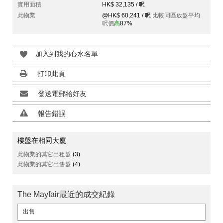
實用面積
HK$ 32,135 / 呎
此物業
@HK$ 60,241 / 呎
比較同區放盤平均
呎價
高
87%
加入到我的心水名單
打印此頁
發送電郵給好友
報告錯誤
樓盤在相同大廈
此物業的其它出租盤
(3)
此物業的其它出售盤
(4)
The Mayfair最近的成交紀錄
出售