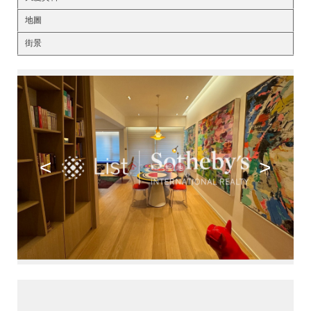
地圖
街景
<
>