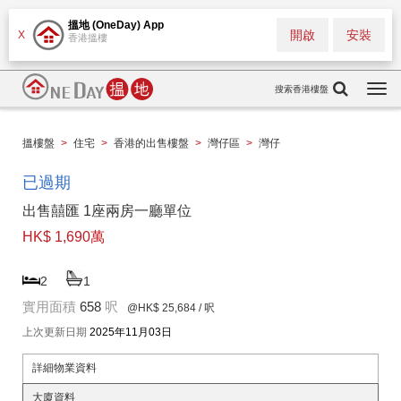
搵地 (OneDay) App
開啟
安裝
X
香港搵樓
搜索香港樓盤
Togg
navi
搵樓盤
>
住宅
>
香港的出售樓盤
>
灣仔區
>
灣仔
已過期
出售囍匯 1座兩房一廳單位
HK$ 1,690萬
2
1
實用面積
658
呎
@HK$ 25,684
/ 呎
上次更新日期
2025年11月03日
詳細物業資料
大廈資料