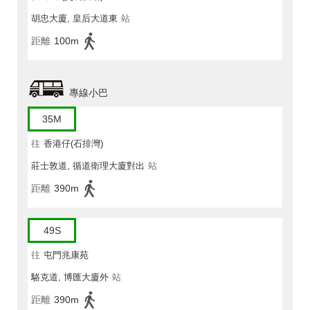
胡忠大廈, 皇后大道東
站
距離
100m
專線小巴
35M
往
香港仔(石排灣)
莊士敦道, 循道衛理大廈對出
站
距離
390m
49S
往
屯門兆康苑
駱克道, 博匯大廈外
站
距離
390m