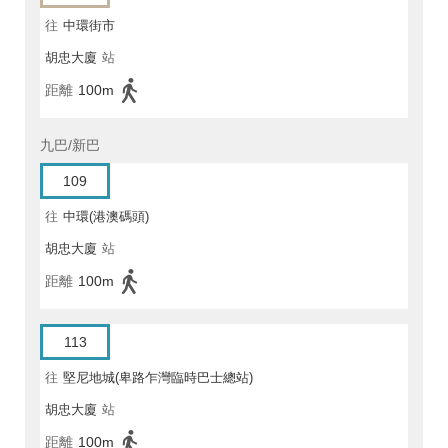
往
中環街市
胡忠大廈
站
距離
100m
九巴/新巴
109
往
中環(港澳碼頭)
胡忠大廈
站
距離
100m
113
往
堅尼地城(卑路乍灣臨時巴士總站)
胡忠大廈
站
距離
100m