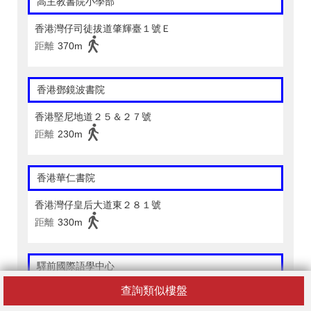
高主教書院小學部
香港灣仔司徒拔道肇輝臺１號Ｅ
距離
370m
香港鄧鏡波書院
香港堅尼地道２５＆２７號
距離
230m
香港華仁書院
香港灣仔皇后大道東２８１號
距離
330m
驛前國際語學中心
查詢類似樓盤
香港灣仔柯布連道５號耀基商業大廈１樓
距離
220m