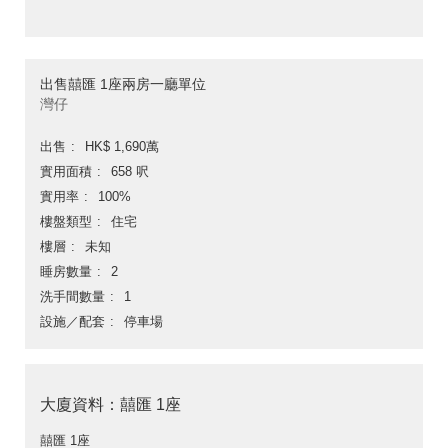
出售囍匯 1座兩房一廳單位
灣仔
出售
HK$ 1,690萬
實用面積
658 呎
實用率
100%
樓盤類型
住宅
樓層
未知
睡房數量
2
洗手間數量
1
設施／配套
停車場
大廈資料：囍匯 1座
囍匯 1座