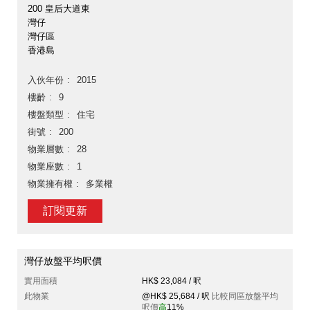
200 皇后大道東
灣仔
灣仔區
香港島
入伙年份
2015
樓齡
9
樓盤類型
住宅
街號
200
物業層數
28
物業座數
1
物業擁有權
多業權
訂閱更新
灣仔放盤平均呎價
實用面積
HK$ 23,084 / 呎
此物業
@HK$ 25,684 / 呎
比較同區放盤平均
呎價
高
11%