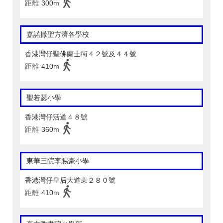
距離
300m
嘉諾撒聖方濟各學校
香港灣仔聖佛蘭士街４２號及４４號
距離
410m
聖若瑟小學
香港灣仔活道４８號
距離
360m
東華三院李賜豪小學
香港灣仔皇后大道東２８０號
距離
410m