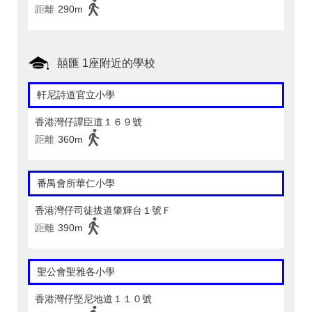
距離
290m
囍匯 1座附近的學校
軒尼詩道官立小學
香港灣仔譚臣道１６９號
距離
360m
番禺會所華仁小學
香港灣仔司徒拔道肇輝台１號Ｆ
距離
390m
聖公會聖雅各小學
香港灣仔堅尼地道１１０號