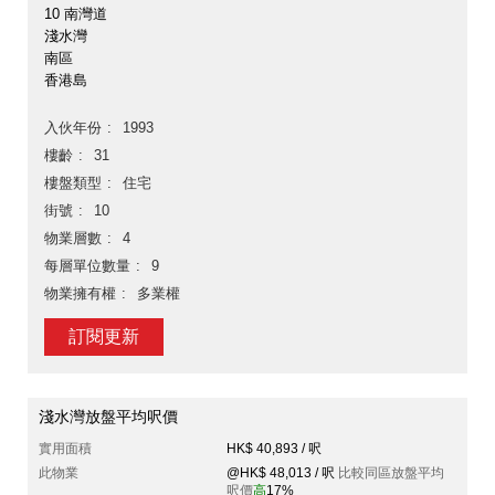
10 南灣道
淺水灣
南區
香港島
入伙年份
1993
樓齡
31
樓盤類型
住宅
街號
10
物業層數
4
每層單位數量
9
物業擁有權
多業權
訂閱更新
淺水灣放盤平均呎價
實用面積
HK$ 40,893 / 呎
此物業
@HK$ 48,013 / 呎
比較同區放盤平均
呎價
高
17%