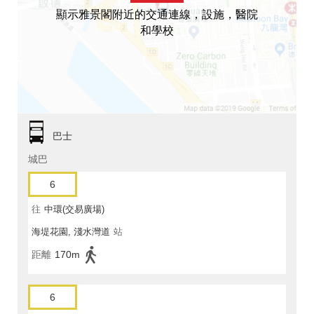
顯示雅景閣附近的交通連線，設施，醫院
和學校
巴士
城巴
6
往
中環(交易廣場)
海堤花園, 淺水灣道
站
距離
170m
6