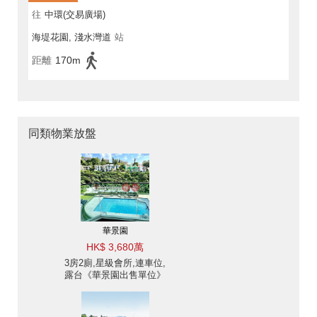
往
中環(交易廣場)
海堤花園, 淺水灣道
站
距離
170m
同類物業放盤
華景園
HK$ 3,680萬
3房2廁,星級會所,連車位,
露台《華景園出售單位》