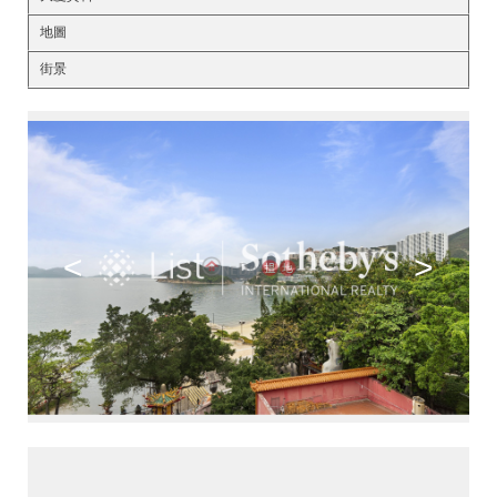
地圖
街景
<
>