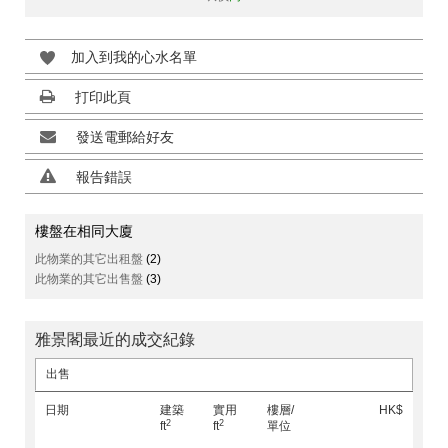
加入到我的心水名單
打印此頁
發送電郵給好友
報告錯誤
樓盤在相同大廈
此物業的其它出租盤
(2)
此物業的其它出售盤
(3)
雅景閣最近的成交紀錄
出售
日期
建築
實用
樓層/
HK$
2
2
ft
ft
單位