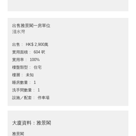
出售雅景閣一房單位
淺水灣
出售
HK$ 2,900萬
實用面積
604 呎
實用率
100%
樓盤類型
住宅
樓層
未知
睡房數量
1
洗手間數量
1
設施／配套
停車場
大廈資料：雅景閣
雅景閣