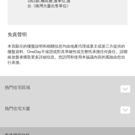
3房2廁,極高層,連車位,露
台《南灣大廈出售單位》
免責聲明
本頁顯示的樓盤說明和相關信息均由地產代理或業主或第三方提供的
樓盤資料。OneDay不保證或對其準確性或完整性承擔任何責任。請聯
絡放盤者獲取更多詳細信息。您訪問和使用本協議內容的風險由您自
行承擔。
熱門住宅區域
熱門住宅大廈