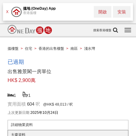
搵地 (OneDay) App
開啟
安裝
X
香港搵樓
搜索香港樓盤
Togg
navi
搵樓盤
>
住宅
>
香港的出售樓盤
>
南區
>
淺水灣
已過期
出售雅景閣一房單位
HK$ 2,900萬
1
1
實用面積
604
呎
@HK$ 48,013
/ 呎
上次更新日期
2025年10月24日
詳細物業資料
大廈資料