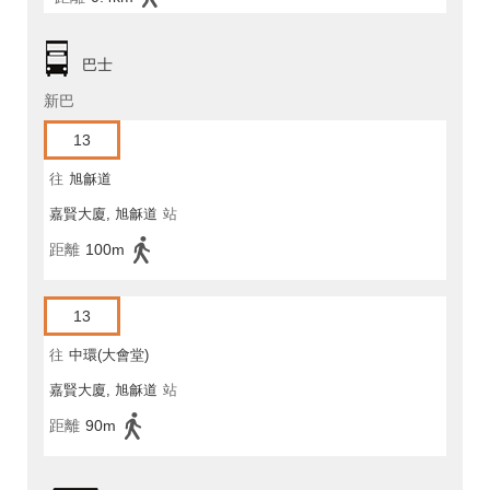
巴士
新巴
13
往
旭龢道
嘉賢大廈, 旭龢道
站
距離
100m
13
往
中環(大會堂)
嘉賢大廈, 旭龢道
站
距離
90m