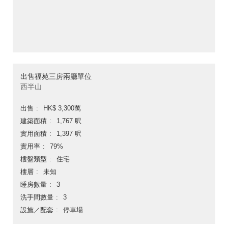
出售福苑三房兩廳單位
西半山
出售
HK$ 3,300萬
建築面積
1,767 呎
實用面積
1,397 呎
實用率
79%
樓盤類型
住宅
樓層
未知
睡房數量
3
洗手間數量
3
設施／配套
停車場