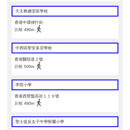
天主教總堂區學校
香港中環律打街
距離
490m
中西區聖安多尼學校
香港醫院道２號
距離
500m
李陞小學
香港西營盤高街１１９號
距離
480m
聖士提反女子中學附屬小學