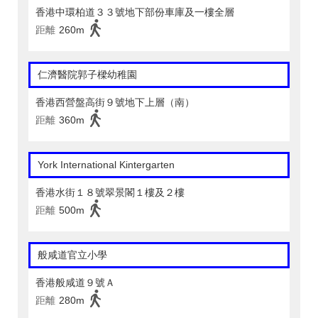
香港中環柏道３３號地下部份車庫及一樓全層
距離
260m
仁濟醫院郭子樑幼稚園
香港西營盤高街９號地下上層（南）
距離
360m
York International Kintergarten
香港水街１８號翠景閣１樓及２樓
距離
500m
般咸道官立小學
香港般咸道９號Ａ
距離
280m