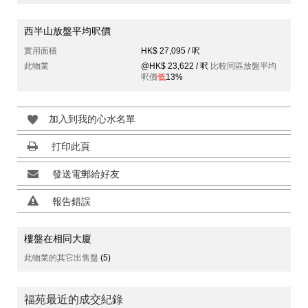
西半山放盤平均呎價
實用面積
HK$ 27,095 / 呎
此物業
@HK$ 23,622 / 呎
比較同區放盤平均
呎價
低
13%
加入到我的心水名單
打印此頁
發送電郵給好友
報告錯誤
樓盤在相同大廈
此物業的其它出售盤
(5)
福苑最近的成交紀錄