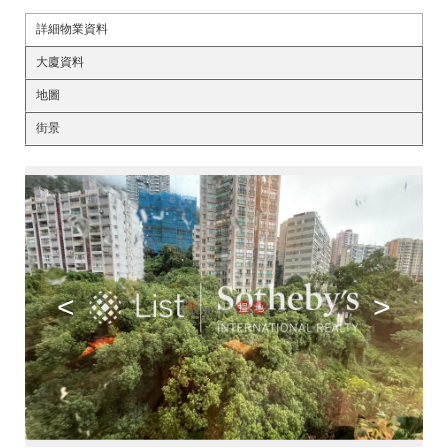
詳細物業資料
大廈資料
地圖
街景
<
>