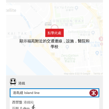
點擊此處
顯示福苑附近的交通連線，設施，醫院和
學校
港鐵
港島綫 Island line
西營盤
港鐵站
距離
0.4km