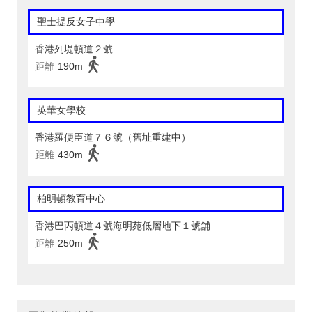
聖士提反女子中學
香港列堤頓道２號
距離
190m
英華女學校
香港羅便臣道７６號（舊址重建中）
距離
430m
柏明頓教育中心
香港巴丙頓道４號海明苑低層地下１號舖
距離
250m