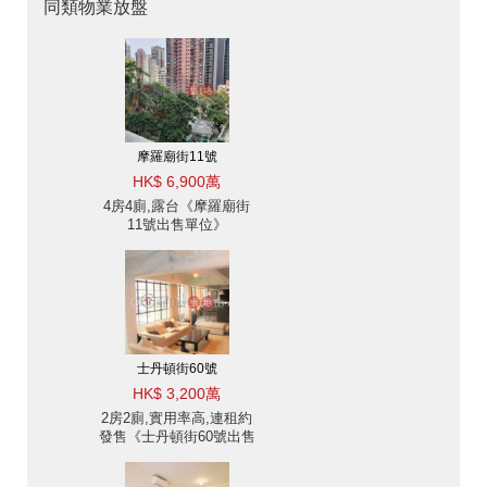
同類物業放盤
摩羅廟街11號
HK$ 6,900萬
4房4廁,露台《摩羅廟街
11號出售單位》
士丹頓街60號
HK$ 3,200萬
2房2廁,實用率高,連租約
發售《士丹頓街60號出售
單位》