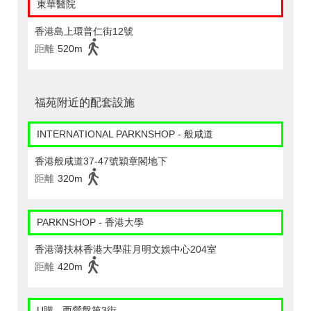
東華醫院
香港島上環普仁街12號
距離
520m
福苑附近的配套設施
INTERNATIONAL PARKNSHOP - 般咸道
香港般咸道37-47號穎章閣地下
距離
320m
PARKNSHOP - 香港大學
香港薄扶林香港大學莊月明文娛中心204室
距離
420m
U購 - 西營盤第3街