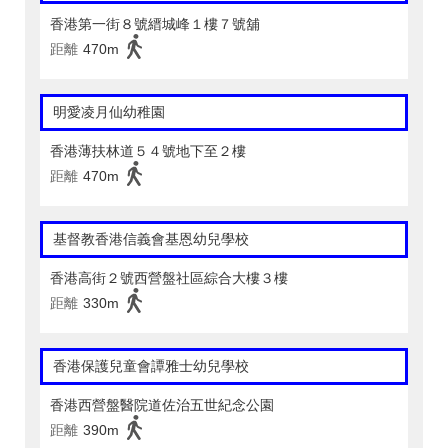
香港第一街８號縉城峰１樓７號舖
距離
470m
明愛凌月仙幼稚園
香港薄扶林道５４號地下至２樓
距離
470m
基督教香港信義會基恩幼兒學校
香港高街２號西營盤社區綜合大樓３樓
距離
330m
香港保護兒童會譚雅士幼兒學校
香港西營盤醫院道佐治五世紀念公園
距離
390m