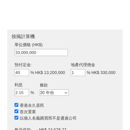
按揭計算機
單位價格 (HK$)
預付定金:
地產代理佣金
%
HK$ 13,200,000
%
HK$ 330,000
利息
條款
%
香港永久居民
首次置業
以個人名義購買而不是通過公司
每月供款:
HK$ 74,678.77