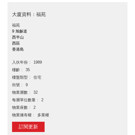
大廈資料：福苑
福苑
9 旭龢道
西半山
西區
香港島
入伙年份
1989
樓齡
35
樓盤類型
住宅
街號
9
物業層數
32
每層單位數量
2
物業座數
2
物業擁有權
多業權
訂閱更新