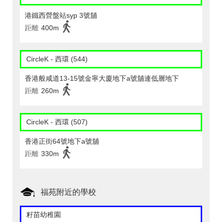
港鐵西營盤站syp 3號舖
距離
400m
CircleK - 西環 (544)
香港般咸道13-15號金寧大廈地下a號舖連低層地下
距離
260m
CircleK - 西環 (507)
香港正街64號地下a號舖
距離
330m
福苑附近的學校
籽苗幼稚園