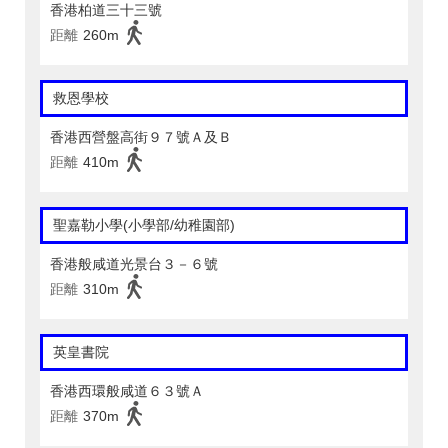
香港柏道三十三號
距離
260m
救恩學校
香港西營盤高街９７號Ａ及Ｂ
距離
410m
聖嘉勒小學(小學部/幼稚園部)
香港般咸道光景台３－６號
距離
310m
英皇書院
香港西環般咸道６３號Ａ
距離
370m