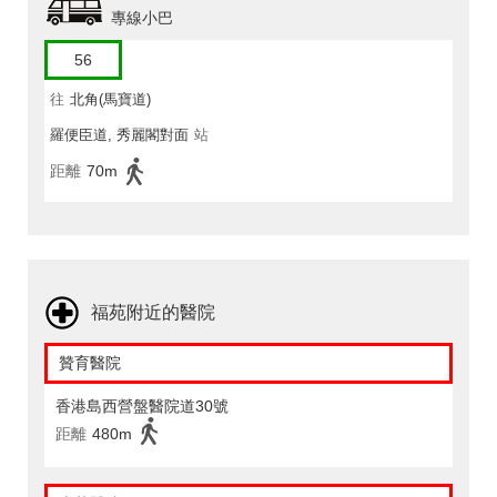
專線小巴
56
往
北角(馬寶道)
羅便臣道, 秀麗閣對面
站
距離
70m
福苑附近的醫院
贊育醫院
香港島西營盤醫院道30號
距離
480m