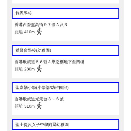
救恩學校
香港西營盤高街９７號Ａ及Ｂ
距離
410m
禮賢會學校(幼稚園)
香港般咸道８６號Ａ來恩樓地下至四樓
距離
280m
聖嘉勒小學(小學部/幼稚園部)
香港般咸道光景台３－６號
距離
310m
聖士提反女子中學附屬幼稚園