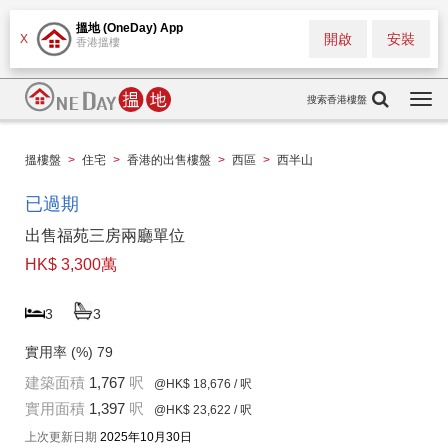
搵地 (OneDay) App
開啟
安裝
X
香港搵樓
搜索香港樓盤
Togg
navi
搵樓盤
>
住宅
>
香港的出售樓盤
>
西區
>
西半山
已過期
出售福苑三房兩廳單位
HK$ 3,300萬
3
3
實用率 (%)
79
建築面積
1,767
呎
@HK$ 18,676
/ 呎
實用面積
1,397
呎
@HK$ 23,622
/ 呎
上次更新日期
2025年10月30日