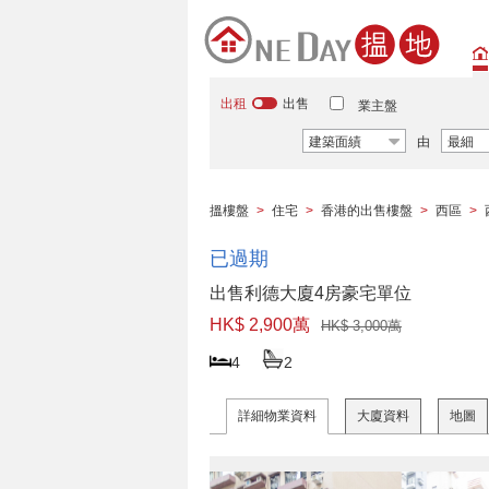
出租
出售
業主盤
建築面績
由
最細
搵樓盤
>
住宅
>
香港的出售樓盤
>
西區
>
已過期
出售利德大廈4房豪宅單位
HK$ 2,900萬
HK$ 3,000萬
4
2
詳細物業資料
大廈資料
地圖