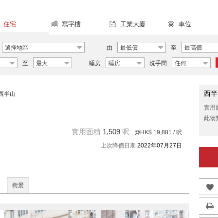
住宅
寫字樓
工業大廈
車位
選擇地區
由
最低價
至
最高價
至
最大
睡房
睡房
洗手間
任何
西半
西半山
實用
此物
實用面積
1,509
呎
@HK$ 19,881
/ 呎
上次降價日期
2022年07月27日
街景