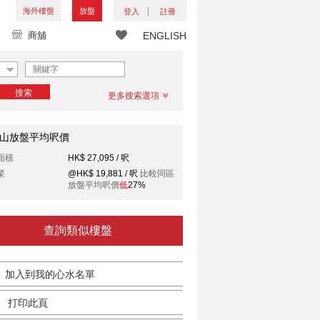
海外樓盤
放盤
登入
註冊
商舖
ENGLISH
搜索
更多搜索選項
山放盤平均呎價
面積
HK$ 27,095 / 呎
業
@HK$ 19,881 / 呎
比較同區
放盤平均呎價
低
27%
查詢類似樓盤
加入到我的心水名單
打印此頁