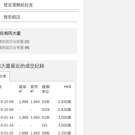
發送電郵給好友
報告錯誤
在相同大廈
業的其它出租盤
(1)
業的其它出售盤
(4)
德大廈最近的成交紀錄
出售
期
建築
實用
樓層/
HK$
2
2
ft
ft
單位
19-10-09
1,888
1,460
03/B
2,830萬
19-10-09
-
-
G/28
2,830萬
19-01-18
1,888
1,460
01/B
3,500萬
19-01-18
-
-
G/1
3,500萬
19-01-02
1,888
1,460
09/B
2,250萬