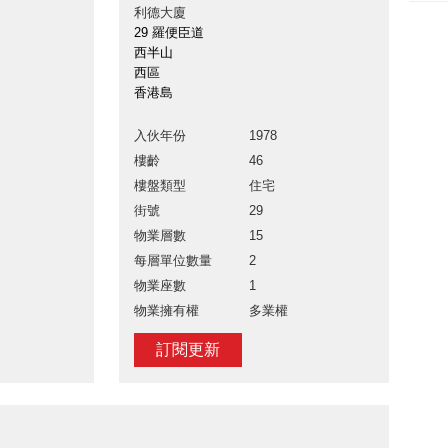
利德大廈
29 羅便臣道
西半山
西區
香港島
入伙年份
1978
樓齡
46
樓盤類型
住宅
街號
29
物業層數
15
每層單位數量
2
物業座數
1
物業擁有權
多業權
訂閱更新