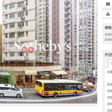
樓盤
此物
此物
>
利
日
20
20
20
20
20