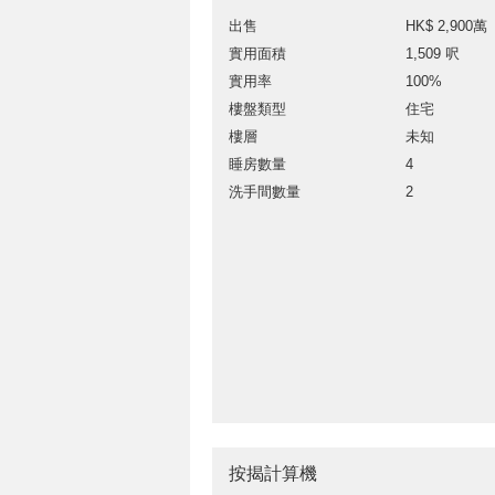
出售
HK$ 2,900萬
實用面積
1,509 呎
實用率
100%
樓盤類型
住宅
樓層
未知
睡房數量
4
洗手間數量
2
按揭計算機