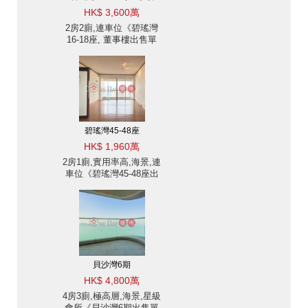
HK$ 3,600萬
2房2廁,連車位《碧瑤灣
16-18座, 董事樓出售單
位》
碧瑤灣45-48座
HK$ 1,960萬
2房1廁,實用率高,海景,連
車位《碧瑤灣45-48座出
售單位》
貝沙灣6期
HK$ 4,800萬
4房3廁,極高層,海景,星級
會所《貝沙灣6期出售單