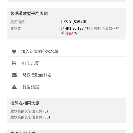
數碼港放盤平均呎價
實用面積
HK$ 31,535 / 呎
此物業
@HK$ 30,197 / 呎
比較同區放盤平均
呎價
低
4%
加入到我的心水名單
打印此頁
發送電郵給好友
報告錯誤
樓盤在相同大廈
此物業的其它出租盤
(5)
此物業的其它出售盤
(38)