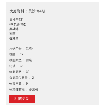
大廈資料：貝沙灣4期
貝沙灣4期
68 貝沙灣道
數碼港
南區
香港島
入伙年份
2005
樓齡
19
樓盤類型
住宅
街號
68
物業層數
32
每層單位數量
2
物業座數
9
物業擁有權
多業權
訂閱更新