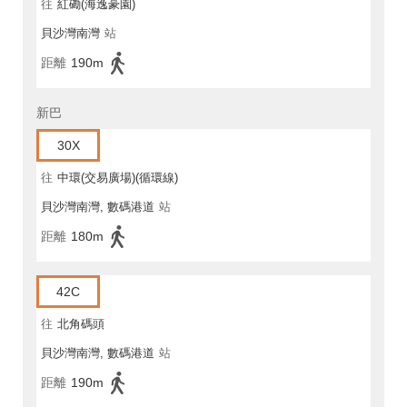
往
紅磡(海逸豪園)
貝沙灣南灣
站
距離
190m
新巴
30X
往
中環(交易廣場)(循環線)
貝沙灣南灣, 數碼港道
站
距離
180m
42C
往
北角碼頭
貝沙灣南灣, 數碼港道
站
距離
190m