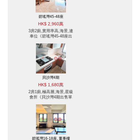
碧瑤灣45-48座
HK$ 2,960萬
3房2廁,實用率高,海景,連
車位《碧瑤灣45-48座出
售單位》
貝沙灣4期
HK$ 1,680萬
2房1廁,極高層,海景,星級
會所《貝沙灣4期出售單
位》
碧瑤灣16-18座, 董事樓