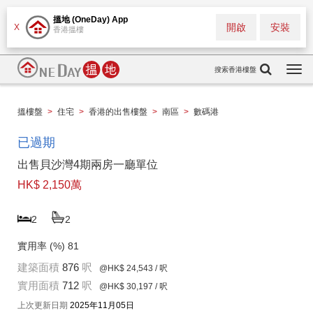
搵地 (OneDay) App
開啟
安裝
X
香港搵樓
搜索香港樓盤
Togg
navi
搵樓盤
>
住宅
>
香港的出售樓盤
>
南區
>
數碼港
已過期
出售貝沙灣4期兩房一廳單位
HK$ 2,150萬
2
2
實用率 (%)
81
建築面積
876
呎
@HK$ 24,543
/ 呎
實用面積
712
呎
@HK$ 30,197
/ 呎
上次更新日期
2025年11月05日