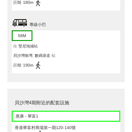
距離
180m
專線小巴
58M
往
堅尼地城站
貝沙灣南灣, 數碼港道
站
距離
190m
貝沙灣4期附近的配套設施
惠康 - 華富1
香港華富村商場第一期120-140號