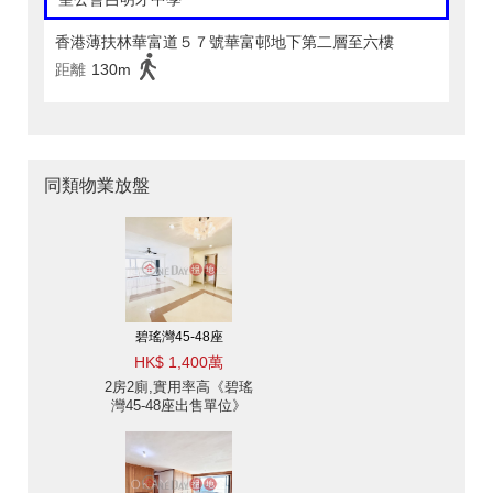
香港薄扶林華富道５７號華富邨地下第二層至六樓
距離
130m
同類物業放盤
碧瑤灣45-48座
HK$ 1,400萬
2房2廁,實用率高《碧瑤
灣45-48座出售單位》