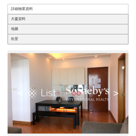
詳細物業資料
大廈資料
地圖
街景
<
>