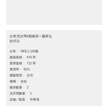
出售貝沙灣4期兩房一廳單位
數碼港
出售
HK$ 2,150萬
建築面積
876 呎
實用面積
712 呎
實用率
81%
樓盤類型
住宅
樓層
未知
睡房數量
2
洗手間數量
2
設施／配套
停車場