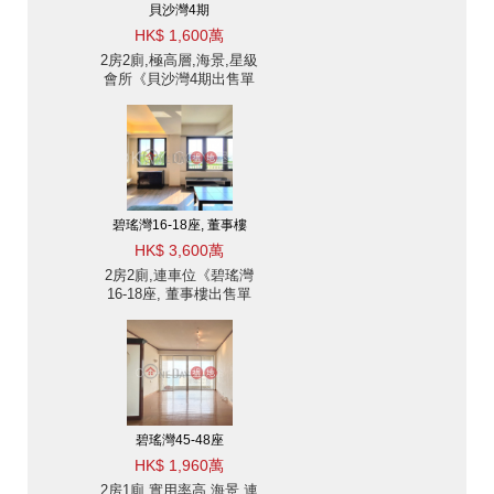
貝沙灣4期
HK$ 1,600萬
2房2廁,極高層,海景,星級
會所《貝沙灣4期出售單
位》
碧瑤灣16-18座, 董事樓
HK$ 3,600萬
2房2廁,連車位《碧瑤灣
16-18座, 董事樓出售單
位》
碧瑤灣45-48座
HK$ 1,960萬
2房1廁,實用率高,海景,連