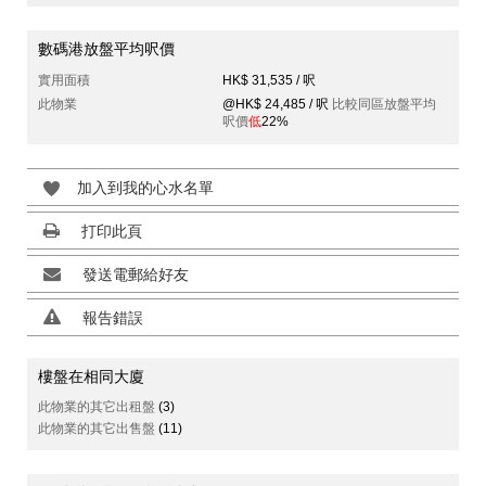
數碼港放盤平均呎價
實用面積
HK$ 31,535 / 呎
此物業
@HK$ 24,485 / 呎
比較同區放盤平均
呎價
低
22%
加入到我的心水名單
打印此頁
發送電郵給好友
報告錯誤
樓盤在相同大廈
此物業的其它出租盤
(3)
此物業的其它出售盤
(11)