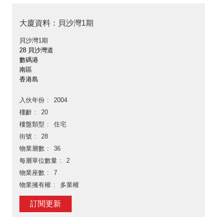
大廈資料：貝沙灣1期
貝沙灣1期
28 貝沙灣道
數碼港
南區
香港島
入伙年份
2004
樓齡
20
樓盤類型
住宅
街號
28
物業層數
36
每層單位數量
2
物業座數
7
物業擁有權
多業權
訂閱更新