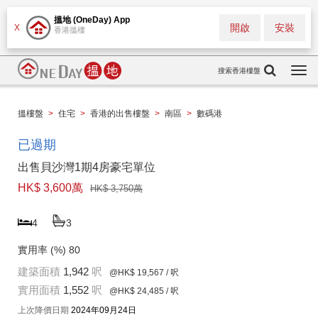
搵地 (OneDay) App
開啟
安裝
X
香港搵樓
搜索香港樓盤
Togg
navi
搵樓盤
>
住宅
>
香港的出售樓盤
>
南區
>
數碼港
已過期
出售貝沙灣1期4房豪宅單位
HK$ 3,600萬
HK$ 3,750萬
4
3
實用率 (%)
80
建築面積
1,942
呎
@HK$ 19,567
/ 呎
實用面積
1,552
呎
@HK$ 24,485
/ 呎
上次降價日期
2024年09月24日