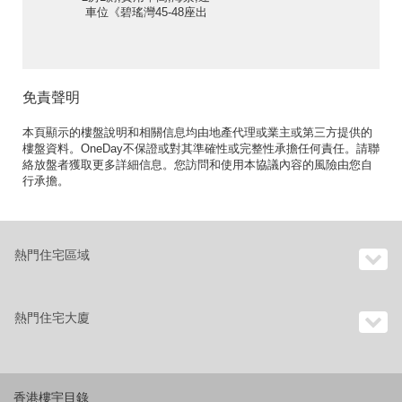
車位《碧瑤灣45-48座出
售單位》
免責聲明
本頁顯示的樓盤說明和相關信息均由地產代理或業主或第三方提供的
樓盤資料。OneDay不保證或對其準確性或完整性承擔任何責任。請聯
絡放盤者獲取更多詳細信息。您訪問和使用本協議內容的風險由您自
行承擔。
熱門住宅區域
熱門住宅大廈
香港樓宇目錄