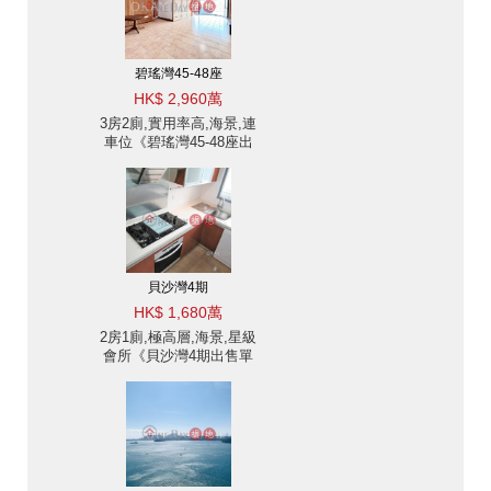
碧瑤灣45-48座
HK$ 2,960萬
3房2廁,實用率高,海景,連
車位《碧瑤灣45-48座出
售單位》
貝沙灣4期
HK$ 1,680萬
2房1廁,極高層,海景,星級
會所《貝沙灣4期出售單
位》