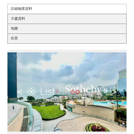
詳細物業資料
大廈資料
地圖
街景
<
>