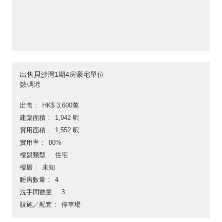
出售貝沙灣1期4房豪宅單位
數碼港
出售
HK$ 3,600萬
建築面積
1,942 呎
實用面積
1,552 呎
實用率
80%
樓盤類型
住宅
樓層
未知
睡房數量
4
洗手間數量
3
設施／配套
停車場