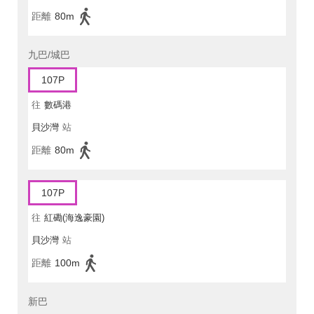
距離
80m
九巴/城巴
107P
往
數碼港
貝沙灣
站
距離
80m
107P
往
紅磡(海逸豪園)
貝沙灣
站
距離
100m
新巴