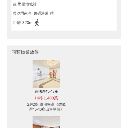
往
堅尼地城站
貝沙灣南灣, 數碼港道
站
距離
320m
同類物業放盤
碧瑤灣45-48座
HK$ 1,400萬
2房2廁,實用率高《碧瑤
灣45-48座出售單位》