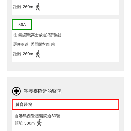
距離
260m
56A
往
銅鑼灣(高士威道)(循環線)
羅便臣道, 秀麗閣對面
站
距離
260m
寧養臺附近的醫院
贊育醫院
香港島西營盤醫院道30號
距離
380m