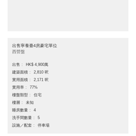
出售寧養臺4房豪宅單位
西營盤
出售
HK$ 4,900萬
建築面積
2,810 呎
實用面積
2,171 呎
實用率
77%
樓盤類型
住宅
樓層
未知
睡房數量
4
洗手間數量
5
設施／配套
停車場