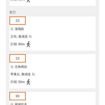
新巴
23
往
蒲飛路
正街, 般咸道
站
距離
80m
23
往
北角碼頭
寧養台, 般咸道
站
距離
50m
93
往
羅便臣道