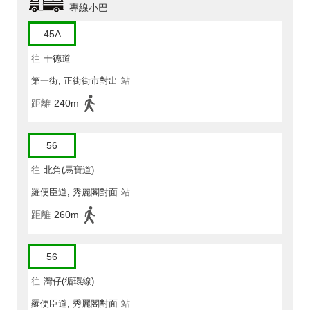
專線小巴
45A
往
干德道
第一街, 正街街市對出
站
距離
240m
56
往
北角(馬寶道)
羅便臣道, 秀麗閣對面
站
距離
260m
56
往
灣仔(循環線)
羅便臣道, 秀麗閣對面
站