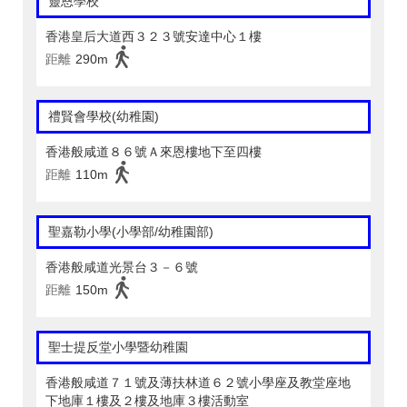
靈恩學校
香港皇后大道西３２３號安達中心１樓
距離
290m
禮賢會學校(幼稚園)
香港般咸道８６號Ａ來恩樓地下至四樓
距離
110m
聖嘉勒小學(小學部/幼稚園部)
香港般咸道光景台３－６號
距離
150m
聖士提反堂小學暨幼稚園
香港般咸道７１號及薄扶林道６２號小學座及教堂座地
下地庫１樓及２樓及地庫３樓活動室