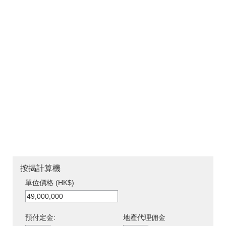
按揭計算機
單位價格 (HK$)
預付定金:
地產代理佣金