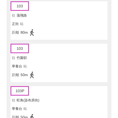
103
往
蒲飛路
正街
站
距離
80m
103
往
竹園邨
寧養台
站
距離
50m
103P
往
旺角(染布房街)
寧養台
站
距離
50m