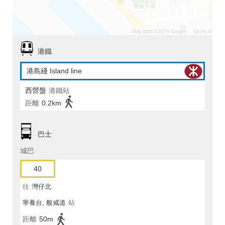
港鐵
港島綫 Island line
西營盤
港鐵站
距離
0.2km
巴士
城巴
40
往
灣仔北
寧養台, 般咸道
站
距離
50m