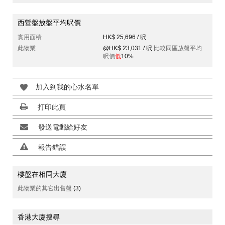
西營盤放盤平均呎價
實用面積
HK$ 25,696 / 呎
此物業
@HK$ 23,031 / 呎
比較同區放盤平均
呎價
低
10%
加入到我的心水名單
打印此頁
發送電郵給好友
報告錯誤
樓盤在相同大廈
此物業的其它出售盤
(3)
香港大廈搜尋