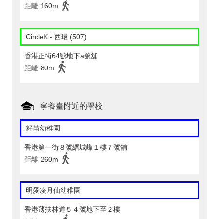
距離
160m
CircleK - 西環 (507)
香港正街64號地下a號舖
距離
80m
寧養臺附近的學校
籽苗幼稚園
香港第一街８號縉城峰１樓７號舖
距離
260m
明愛凌月仙幼稚園
香港薄扶林道５４號地下至２樓