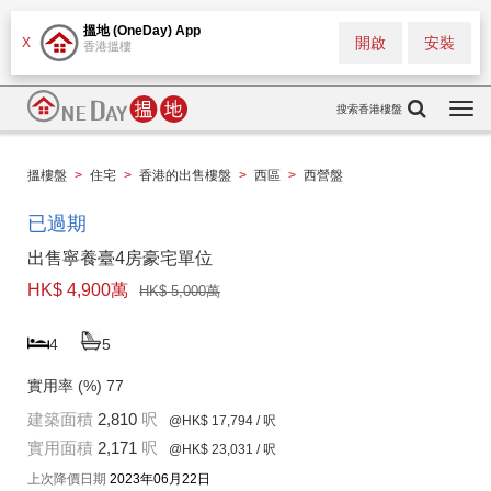
搵地 (OneDay) App
開啟
安裝
X
香港搵樓
搜索香港樓盤
Togg
navi
搵樓盤
>
住宅
>
香港的出售樓盤
>
西區
>
西營盤
已過期
出售寧養臺4房豪宅單位
HK$ 4,900萬
HK$ 5,000萬
4
5
實用率 (%)
77
建築面積
2,810
呎
@HK$ 17,794
/ 呎
實用面積
2,171
呎
@HK$ 23,031
/ 呎
上次降價日期
2023年06月22日