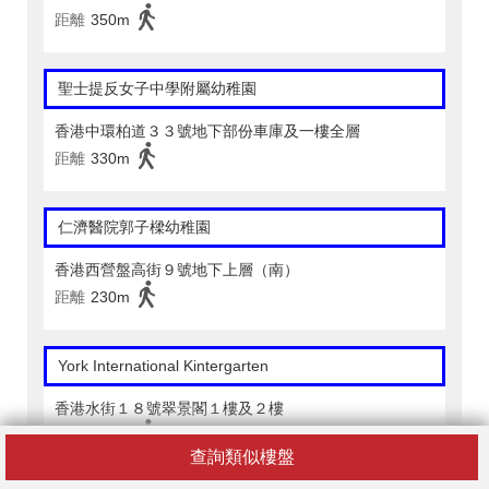
距離
350m
聖士提反女子中學附屬幼稚園
香港中環柏道３３號地下部份車庫及一樓全層
距離
330m
仁濟醫院郭子樑幼稚園
香港西營盤高街９號地下上層（南）
距離
230m
York International Kintergarten
香港水街１８號翠景閣１樓及２樓
距離
200m
查詢類似樓盤