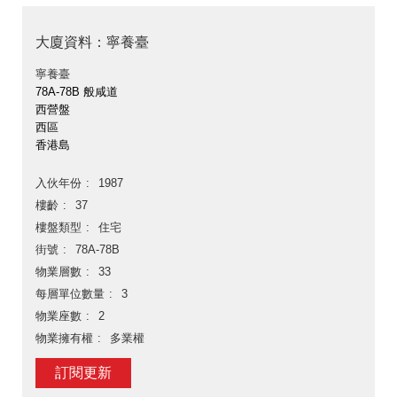
大廈資料：寧養臺
寧養臺
78A-78B 般咸道
西營盤
西區
香港島
入伙年份
1987
樓齡
37
樓盤類型
住宅
街號
78A-78B
物業層數
33
每層單位數量
3
物業座數
2
物業擁有權
多業權
訂閱更新