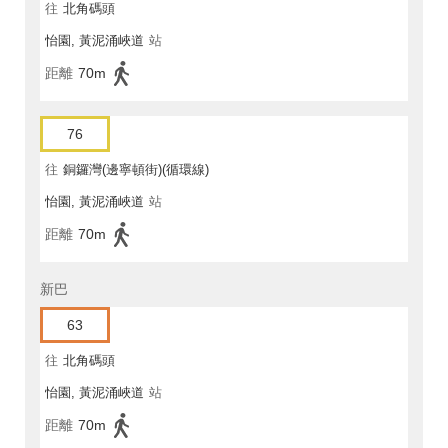
往
北角碼頭
怡園, 黃泥涌峽道
站
距離
70m
76
往
銅鑼灣(邊寧頓街)(循環線)
怡園, 黃泥涌峽道
站
距離
70m
新巴
63
往
北角碼頭
怡園, 黃泥涌峽道
站
距離
70m