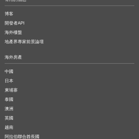
博客
開發者API
海外樓盤
地產界專家前景論壇
海外房產
中國
日本
柬埔寨
泰國
澳洲
英國
越南
阿拉伯聯合酋長國