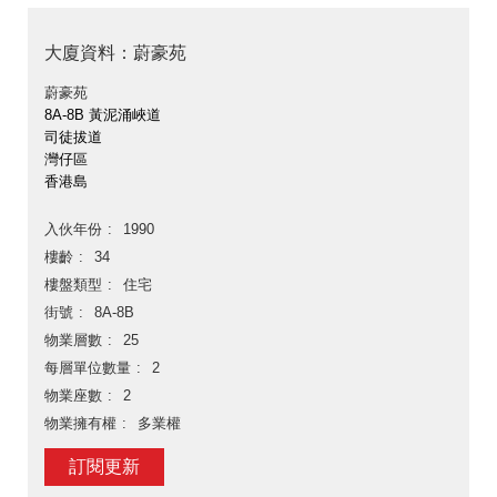
大廈資料：蔚豪苑
蔚豪苑
8A-8B 黃泥涌峽道
司徒拔道
灣仔區
香港島
入伙年份
1990
樓齡
34
樓盤類型
住宅
街號
8A-8B
物業層數
25
每層單位數量
2
物業座數
2
物業擁有權
多業權
訂閱更新