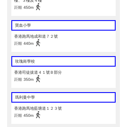
樓、３樓及４樓
距離
450m
寶血小學
香港跑馬地成和道７２號
距離
440m
玫瑰崗學校
香港司徒拔道４１號Ｂ部分
距離
350m
瑪利曼中學
香港跑馬地藍塘道１２３號
距離
450m