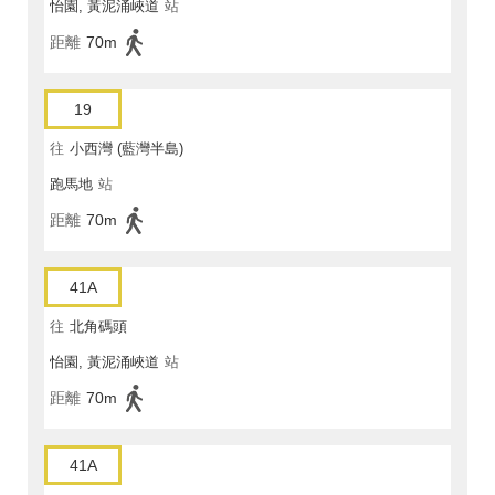
怡園, 黃泥涌峽道
站
距離
70m
19
往
小西灣 (藍灣半島)
跑馬地
站
距離
70m
41A
往
北角碼頭
怡園, 黃泥涌峽道
站
距離
70m
41A