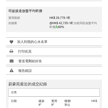
司徒拔道放盤平均呎價
實用面積
HK$ 26,779 / 呎
此物業
@HK$ 42,735 / 呎
比較同區放盤平均
呎價
高
60%
加入到我的心水名單
打印此頁
發送電郵給好友
報告錯誤
蔚豪苑最近的成交紀錄
出售
日期
建築
實用
樓層/
HK$
2
2
ft
ft
單位