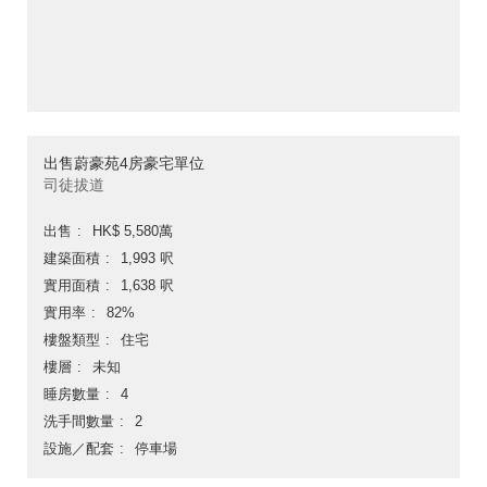
出售蔚豪苑4房豪宅單位
司徒拔道
出售
HK$ 5,580萬
建築面積
1,993 呎
實用面積
1,638 呎
實用率
82%
樓盤類型
住宅
樓層
未知
睡房數量
4
洗手間數量
2
設施／配套
停車場