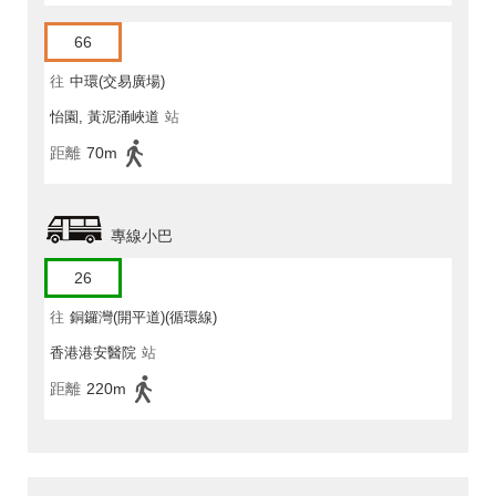
66
往
中環(交易廣場)
怡園, 黃泥涌峽道
站
距離
70m
專線小巴
26
往
銅鑼灣(開平道)(循環線)
香港港安醫院
站
距離
220m