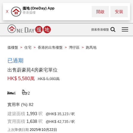
搵地 (OneDay) App
開啟
安裝
X
香港搵樓
搜索香港樓盤
Togg
navi
搵樓盤
>
住宅
>
香港的出售樓盤
>
灣仔區
>
跑馬地
已過期
出售蔚豪苑4房豪宅單位
HK$ 5,580萬
HK$ 5,980萬
4
2
實用率 (%)
82
建築面積
1,993
呎
@HK$ 35,123
/ 呎
實用面積
1,638
呎
@HK$ 42,735
/ 呎
上次降價日期
2025年10月22日