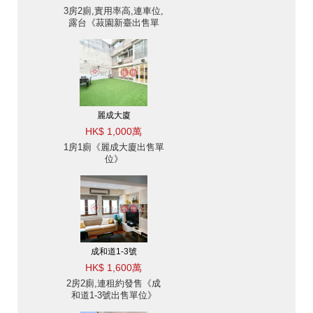
3房2廁,實用率高,連車位,
露台《菽園新臺出售單
位》
麗成大廈
HK$ 1,000萬
1房1廁《麗成大廈出售單
位》
成和道1-3號
HK$ 1,600萬
2房2廁,連租約發售《成
和道1-3號出售單位》