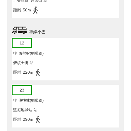
士美非路, 吉席街
站
距離
50m
專線小巴
12
往
西營盤(循環線)
爹核士街
站
距離
220m
23
往
薄扶林(循環線)
堅尼地城站
站
距離
290m