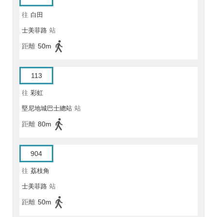
往
白田
士美菲路
站
距離
50m
113
往
彩虹
堅尼地城巴士總站
站
距離
80m
904
往
荔枝角
士美菲路
站
距離
50m