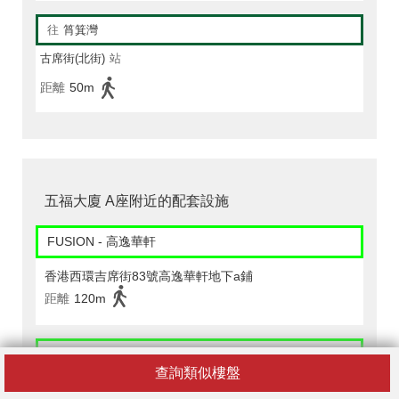
往
筲箕灣
古席街(北街)
站
距離
50m
五福大廈 A座附近的配套設施
FUSION - 高逸華軒
香港西環吉席街83號高逸華軒地下a鋪
距離
120m
PARKNSHOPSUPERSTORE - 卑路乍街
查詢類似樓盤
香港堅尼地城卑路乍街17-35號 及堅尼地城海旁36-38號