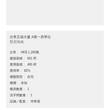
出售五福大廈 A座一房單位
堅尼地城
出售
HK$ 1,200萬
建築面積
601 呎
實用面積
495 呎
實用率
82%
樓盤類型
住宅
樓層
未知
睡房數量
1
洗手間數量
1
設施／配套
停車場