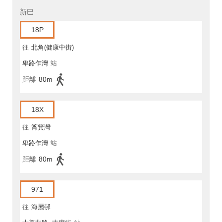
新巴
18P
往
北角(健康中街)
卑路乍灣
站
距離
80m
18X
往
筲箕灣
卑路乍灣
站
距離
80m
971
往
海麗邨