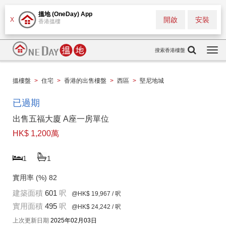
搵地 (OneDay) App
開啟
安裝
X
香港搵樓
搜索香港樓盤
Togg
navi
搵樓盤
>
住宅
>
香港的出售樓盤
>
西區
>
堅尼地城
已過期
出售五福大廈 A座一房單位
HK$ 1,200萬
1
1
實用率 (%)
82
建築面積
601
呎
@HK$ 19,967
/ 呎
實用面積
495
呎
@HK$ 24,242
/ 呎
上次更新日期
2025年02月03日