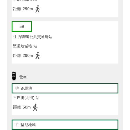
距離
290m
59
往
深灣道公共交通總站
堅尼地城站
站
距離
290m
電車
往
跑馬地
古席街(北街)
站
距離
50m
往
堅尼地城