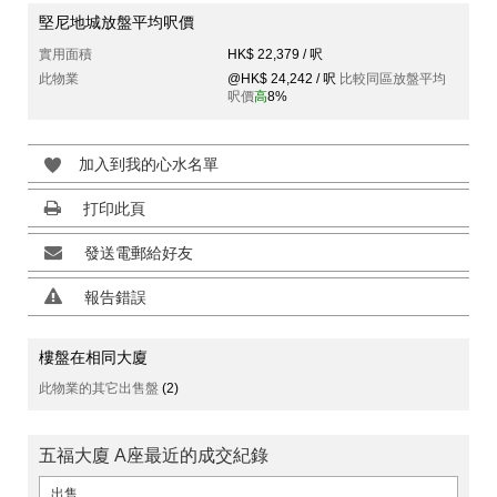
堅尼地城放盤平均呎價
實用面積
HK$ 22,379 / 呎
此物業
@HK$ 24,242 / 呎
比較同區放盤平均
呎價
高
8%
加入到我的心水名單
打印此頁
發送電郵給好友
報告錯誤
樓盤在相同大廈
此物業的其它出售盤
(2)
五福大廈 A座最近的成交紀錄
出售