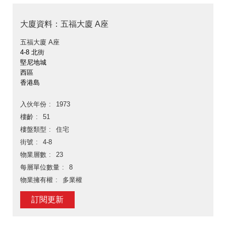
大廈資料：五福大廈 A座
五福大廈 A座
4-8 北街
堅尼地城
西區
香港島
入伙年份
1973
樓齡
51
樓盤類型
住宅
街號
4-8
物業層數
23
每層單位數量
8
物業擁有權
多業權
訂閱更新