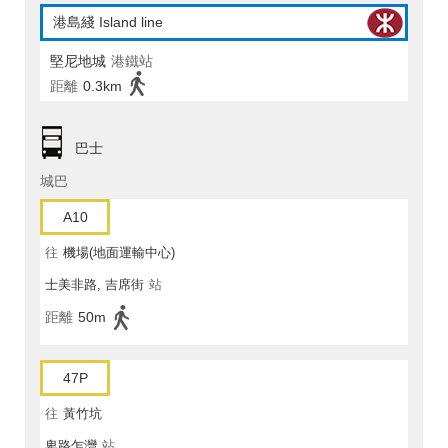
港島綫 Island line
堅尼地城
港鐵站
距離
0.3km
巴士
城巴
A10
往
機場(地面運輸中心)
士美非路, 吉席街
站
距離
50m
47P
往
黃竹坑
卑路乍灣
站