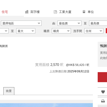
住宅
寫字樓
工業大廈
車位
選擇地區
由
最低價
至
最高價
至
最大
睡房
睡房
洗手間
任何
鴨脷
鴨脷洲
實用
此物
實用面積
2,570
呎
@HK$ 56,420
/ 呎
上次降價日期
2025年09月12日
街景