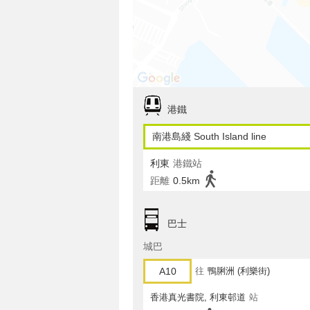
港鐵
南港島綫 South Island line
利東
港鐵站
距離
0.5km
巴士
城巴
A10
往
鴨脷洲 (利樂街)
香港真光書院, 利東邨道
站