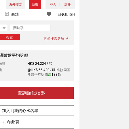
海外樓盤
放盤
登入
註冊
商舖
ENGLISH
搜索
更多搜索選項
洲放盤平均呎價
面積
HK$ 24,224 / 呎
業
@HK$ 56,420 / 呎
比較同區
放盤平均呎價
高
133%
查詢類似樓盤
加入到我的心水名單
打印此頁