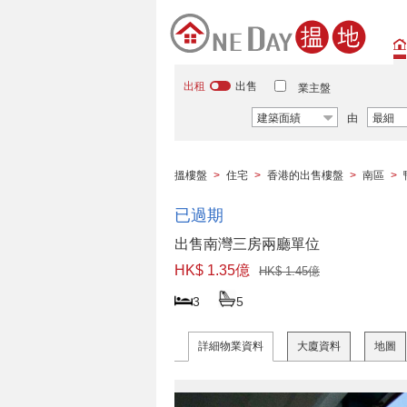
出租
出售
業主盤
建築面績
由
最細
搵樓盤
>
住宅
>
香港的出售樓盤
>
南區
>
已過期
出售南灣三房兩廳單位
HK$ 1.35億
HK$ 1.45億
3
5
詳細物業資料
大廈資料
地圖