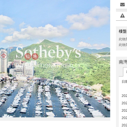
樓盤
此物
此物
>
南
日
20
20
20
20
20