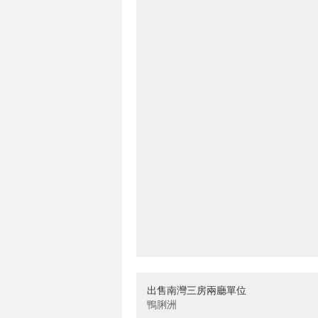
出售南灣三房兩廳單位
鴨脷洲