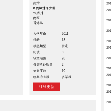
南灣
201
8 鴨脷洲海旁道
201
鴨脷洲
南區
201
香港島
201
入伙年份
2011
樓齡
13
201
樓盤類型
住宅
201
街號
8
201
物業層數
28
每層單位數量
2
201
物業座數
10
201
物業擁有權
多業權
201
訂閱更新
201
201