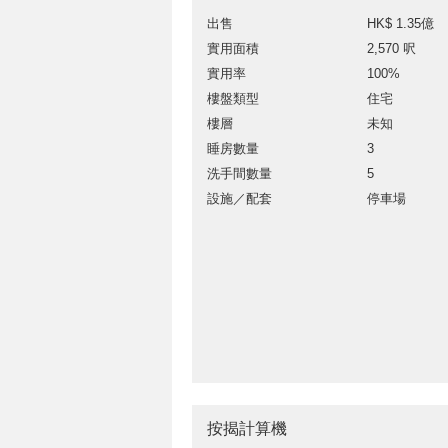
出售
HK$ 1.35億
實用面積
2,570 呎
實用率
100%
樓盤類型
住宅
樓層
未知
睡房數量
3
洗手間數量
5
設施／配套
停車場
按揭計算機