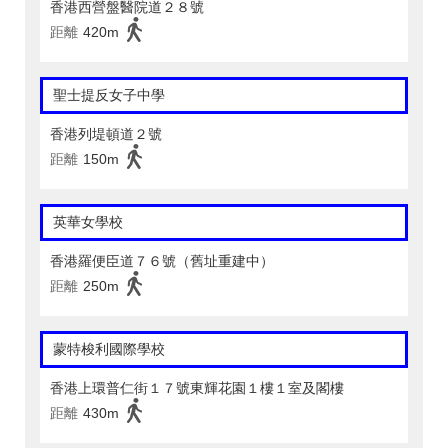
香港西營盤醫院道２８號
距離
420m
聖士提反女子中學
香港列堤頓道２號
距離
150m
英華女學校
香港羅便臣道７６號（舊址重建中）
距離
250m
蒙特梭利國際學校
香港上環普仁街１７號東輝花園１樓１室及閣樓
距離
430m