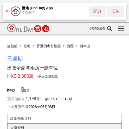
搵地 (OneDay) App
開啟
安裝
X
香港搵樓
搜索香港樓盤
Togg
navi
搵樓盤
>
住宅
>
香港的出售樓盤
>
西區
>
西半山
已過期
出售帝豪閣兩房一廳單位
HK$ 2,380萬
HK$ 2,300萬
2
2
實用面積
1,196
呎
@HK$ 19,231
/ 呎
上次升價日期
2026年06月08日
詳細物業資料
大廈資料