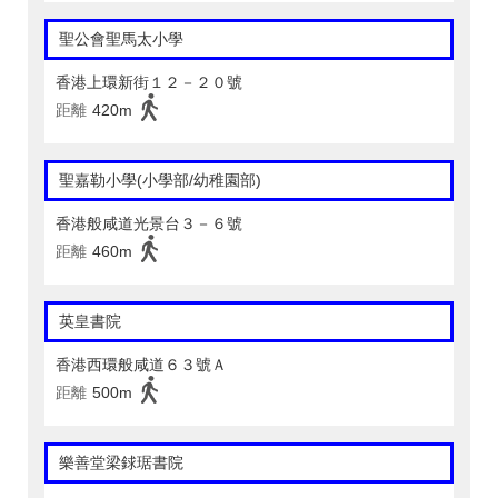
聖公會聖馬太小學
香港上環新街１２－２０號
距離
420m
聖嘉勒小學(小學部/幼稚園部)
香港般咸道光景台３－６號
距離
460m
英皇書院
香港西環般咸道６３號Ａ
距離
500m
樂善堂梁銶琚書院