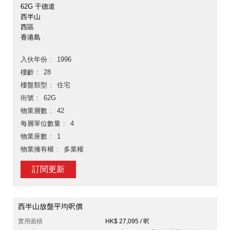
62G 干德道
西半山
西區
香港島
入伙年份
1996
樓齡
28
樓盤類型
住宅
街號
62G
物業層數
42
每層單位數量
4
物業座數
1
物業擁有權
多業權
訂閱更新
西半山放盤平均呎價
實用面積
HK$ 27,095 / 呎