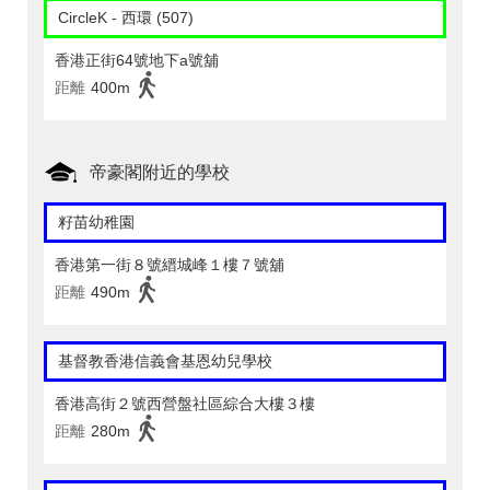
CircleK - 西環 (507)
香港正街64號地下a號舖
距離
400m
帝豪閣附近的學校
籽苗幼稚園
香港第一街８號縉城峰１樓７號舖
距離
490m
基督教香港信義會基恩幼兒學校
香港高街２號西營盤社區綜合大樓３樓
距離
280m