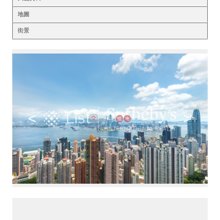
地圖
街景
<
>