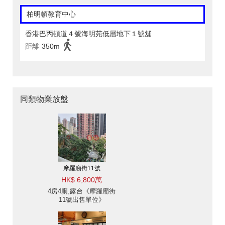
柏明頓教育中心
香港巴丙頓道４號海明苑低層地下１號舖
距離
350m
同類物業放盤
摩羅廟街11號
HK$ 6,800萬
4房4廁,露台《摩羅廟街
11號出售單位》