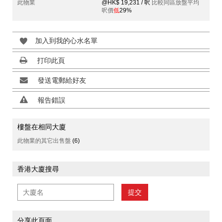
此物業
@HK$ 19,231 / 呎
比較同區放盤平均
呎價
低
29%
加入到我的心水名單
打印此頁
發送電郵給好友
報告錯誤
樓盤在相同大廈
此物業的其它出售盤
(6)
香港大廈搜尋
提交
分享此頁面