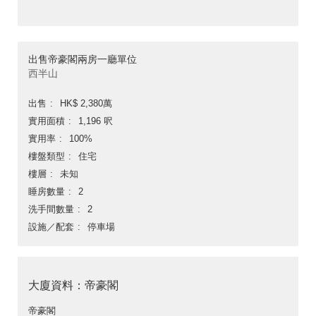
出售帝豪閣兩房一廳單位
西半山
出售
HK$ 2,380萬
實用面積
1,196 呎
實用率
100%
樓盤類型
住宅
樓層
未知
睡房數量
2
洗手間數量
2
設施／配套
停車場
大廈資料：帝豪閣
帝豪閣