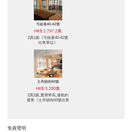
弓絃巷40-42號
HK$ 2,797.2萬
2房1廁《弓絃巷40-42號
出售單位》
士丹頓街60號
HK$ 3,200萬
2房2廁,實用率高,連租約
發售《士丹頓街60號出售
單位》
免責聲明