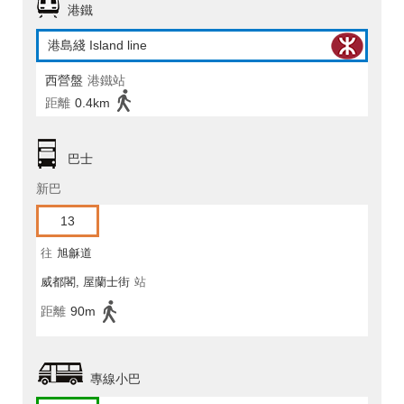
港鐵
港島綫 Island line
西營盤
港鐵站
距離
0.4km
巴士
新巴
13
往
旭龢道
威都閣, 屋蘭士街
站
距離
90m
專線小巴