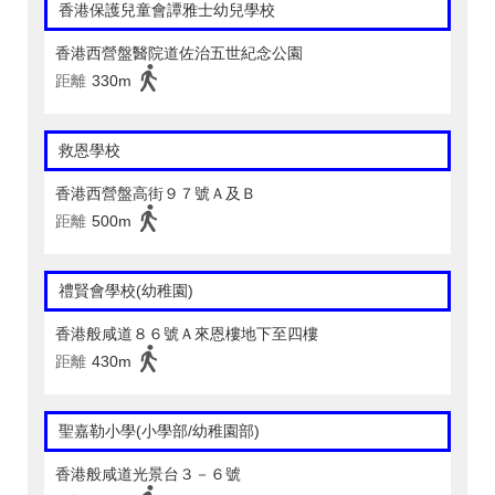
香港保護兒童會譚雅士幼兒學校
香港西營盤醫院道佐治五世紀念公園
距離
330m
救恩學校
香港西營盤高街９７號Ａ及Ｂ
距離
500m
禮賢會學校(幼稚園)
香港般咸道８６號Ａ來恩樓地下至四樓
距離
430m
聖嘉勒小學(小學部/幼稚園部)
香港般咸道光景台３－６號