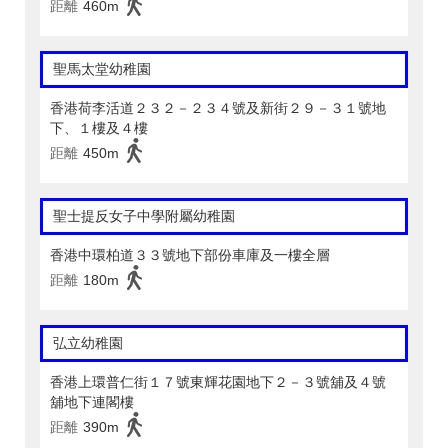
距離
460m
聖馬太堂幼稚園
香港荷李活道２３２－２３４號及新街２９－３１號地
下、１樓及４樓
距離
450m
聖士提反女子中學附屬幼稚園
香港中環柏道３３號地下部份車庫及一樓全層
距離
180m
弘立幼稚園
香港上環普仁街１７號東輝花園地下２－３號舖及４號
舖地下連閣樓
距離
390m