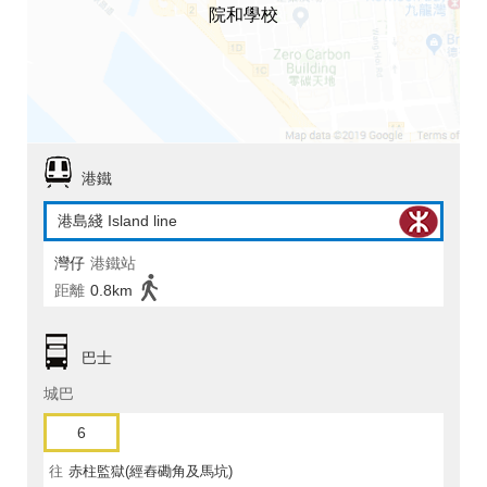
院和學校
港鐵
港島綫 Island line
灣仔
港鐵站
距離
0.8km
巴士
城巴
6
往
赤柱監獄(經舂磡角及馬坑)