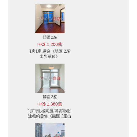
囍匯 2座
HK$ 1,200萬
1房1廁,露台《囍匯 2座
出售單位》
囍匯 2座
HK$ 1,380萬
1房1廁,極高層,可養寵物,
連租約發售《囍匯 2座出
售單位》