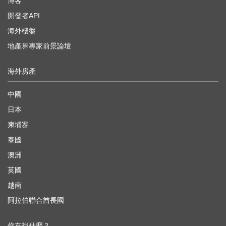
博客
開發者API
海外樓盤
地產界專家前景論壇
海外房產
中國
日本
柬埔寨
泰國
澳洲
英國
越南
阿拉伯聯合酋長國
你在找什麼？