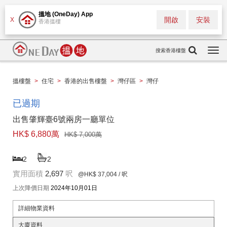
搵地 (OneDay) App
開啟
安裝
X
香港搵樓
搜索香港樓盤
Togg
navi
搵樓盤
>
住宅
>
香港的出售樓盤
>
灣仔區
>
灣仔
已過期
出售肇輝臺6號兩房一廳單位
HK$ 6,880萬
HK$ 7,000萬
2
2
實用面積
2,697
呎
@HK$ 37,004
/ 呎
上次降價日期
2024年10月01日
詳細物業資料
大廈資料