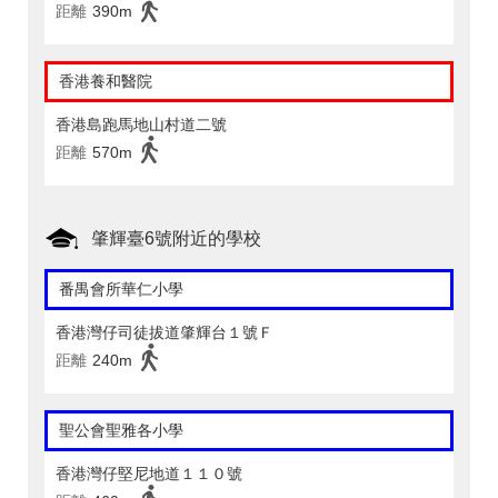
距離
390m
香港養和醫院
香港島跑馬地山村道二號
距離
570m
肇輝臺6號附近的學校
番禺會所華仁小學
香港灣仔司徒拔道肇輝台１號Ｆ
距離
240m
聖公會聖雅各小學
香港灣仔堅尼地道１１０號