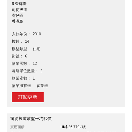
6 肇輝臺
司徒拔道
灣仔區
香港島
入伙年份
2010
樓齡
14
樓盤類型
住宅
街號
6
物業層數
12
每層單位數量
2
物業座數
1
物業擁有權
多業權
訂閱更新
司徒拔道放盤平均呎價
實用面積
HK$ 26,779 / 呎