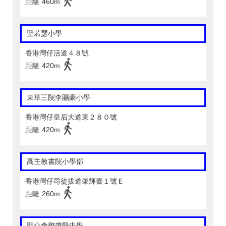
距離
460m
聖若瑟小學
香港灣仔活道４８號
距離
420m
東華三院李賜豪小學
香港灣仔皇后大道東２８０號
距離
420m
高主教書院小學部
香港灣仔司徒拔道肇輝臺１號Ｅ
距離
260m
聖公會鄧肇堅中學