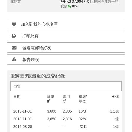
此物業
@HK$ 37,004 / 呎
比較同區放盤平均
呎價
高
38%
加入到我的心水名單
打印此頁
發送電郵給好友
報告錯誤
肇輝臺6號最近的成交紀錄
出售
日期
建築
實用
樓層/
HK$
2
2
ft
ft
單位
2013-11-01
3,600
2,805
16/B
1.1億
2013-11-01
3,650
2,816
02/A
1億
2012-08-28
-
-
-/C11
1億