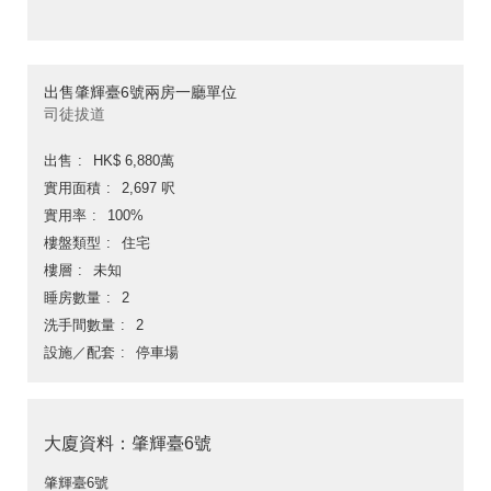
出售肇輝臺6號兩房一廳單位
司徒拔道
出售
HK$ 6,880萬
實用面積
2,697 呎
實用率
100%
樓盤類型
住宅
樓層
未知
睡房數量
2
洗手間數量
2
設施／配套
停車場
大廈資料：肇輝臺6號
肇輝臺6號