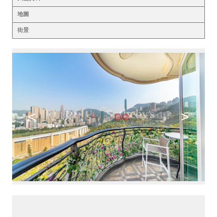
地圖
街景
<
>