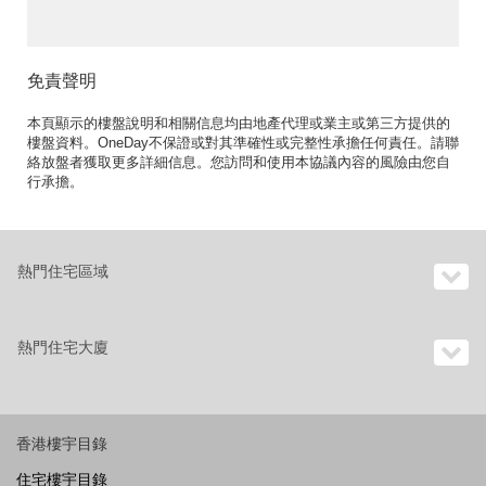
免責聲明
本頁顯示的樓盤說明和相關信息均由地產代理或業主或第三方提供的
樓盤資料。OneDay不保證或對其準確性或完整性承擔任何責任。請聯
絡放盤者獲取更多詳細信息。您訪問和使用本協議內容的風險由您自
行承擔。
熱門住宅區域
熱門住宅大廈
香港樓宇目錄
住宅樓宇目錄