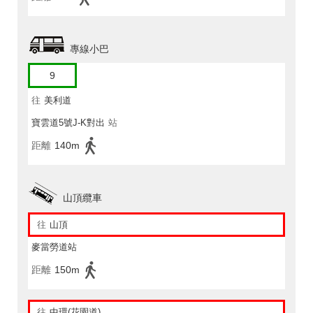
專線小巴
9
往
美利道
寶雲道5號J-K對出
站
距離
140m
山頂纜車
往
山頂
麥當勞道站
距離
150m
往
中環(花園道)