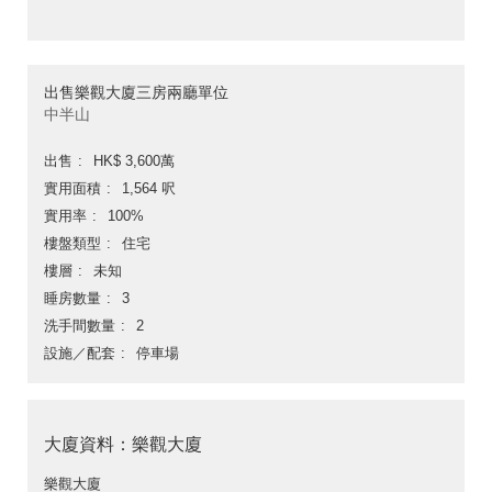
出售樂觀大廈三房兩廳單位
中半山
出售
HK$ 3,600萬
實用面積
1,564 呎
實用率
100%
樓盤類型
住宅
樓層
未知
睡房數量
3
洗手間數量
2
設施／配套
停車場
大廈資料：樂觀大廈
樂觀大廈