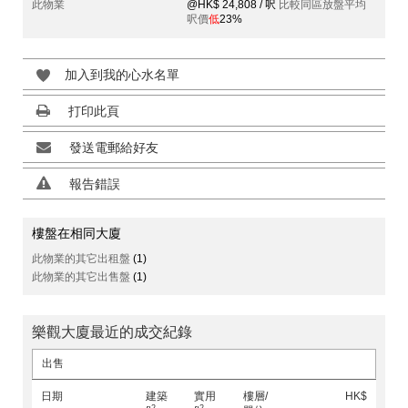
此物業
@HK$ 24,808 / 呎
比較同區放盤平均
呎價
低
23%
加入到我的心水名單
打印此頁
發送電郵給好友
報告錯誤
樓盤在相同大廈
此物業的其它出租盤
(1)
此物業的其它出售盤
(1)
樂觀大廈最近的成交紀錄
出售
日期
建築
實用
樓層/
HK$
2
2