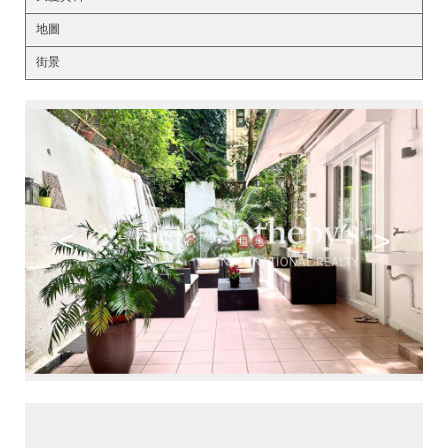
地圖
街景
<
>