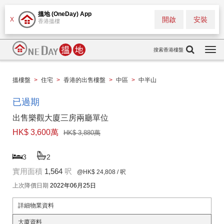
搵地 (OneDay) App
開啟
安裝
X
香港搵樓
搜索香港樓盤
Togg
navi
搵樓盤
>
住宅
>
香港的出售樓盤
>
中區
>
中半山
已過期
出售樂觀大廈三房兩廳單位
HK$ 3,600萬
HK$ 3,880萬
3
2
實用面積
1,564
呎
@HK$ 24,808
/ 呎
上次降價日期
2022年06月25日
詳細物業資料
大廈資料