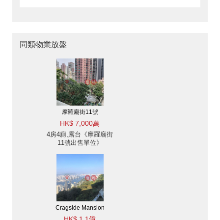
同類物業放盤
摩羅廟街11號
HK$ 7,000萬
4房4廁,露台《摩羅廟街
11號出售單位》
Cragside Mansion
HK$ 1.1億