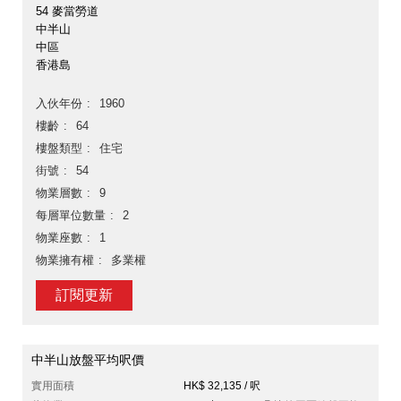
54 麥當勞道
中半山
中區
香港島
入伙年份
1960
樓齡
64
樓盤類型
住宅
街號
54
物業層數
9
每層單位數量
2
物業座數
1
物業擁有權
多業權
訂閱更新
中半山放盤平均呎價
實用面積
HK$ 32,135 / 呎