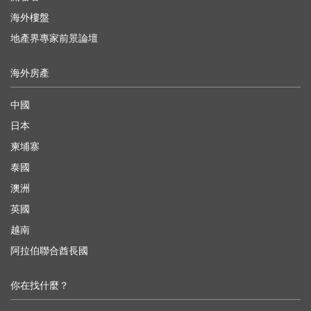
海外樓盤
地產界專家前景論壇
海外房產
中國
日本
柬埔寨
泰國
澳洲
英國
越南
阿拉伯聯合酋長國
你在找什麼？