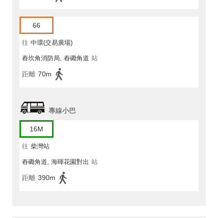
66
往
中環(交易廣場)
舂坎角消防局, 舂磡角道
站
距離
70m
專線小巴
16M
往
柴灣站
舂磡角道, 海暉花園對出
站
距離
390m