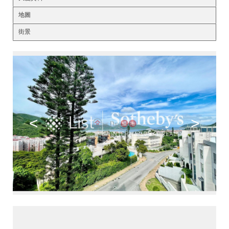
地圖
街景
<
>