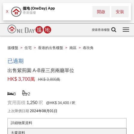
搵地 (OneDay) App
開啟
安裝
X
香港搵樓
搜索香港樓盤
Togg
navi
搵樓盤
>
住宅
>
香港的出售樓盤
>
南區
>
舂坎角
已過期
出售紫荊園 A-B座三房兩廳單位
HK$ 3,700萬
HK$ 3,800萬
3
2
實用面積
1,250
呎
@HK$ 34,400
/ 呎
上次降價日期
2024年08月01日
詳細物業資料
大廈資料