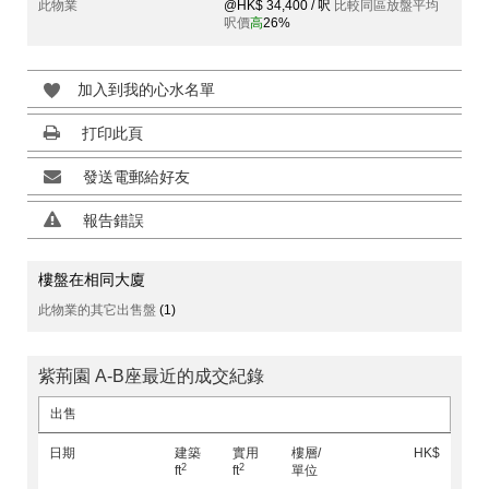
此物業
@HK$ 34,400 / 呎
比較同區放盤平均
呎價
高
26%
加入到我的心水名單
打印此頁
發送電郵給好友
報告錯誤
樓盤在相同大廈
此物業的其它出售盤
(1)
紫荊園 A-B座最近的成交紀錄
出售
日期
建築
實用
樓層/
HK$
2
2
ft
ft
單位