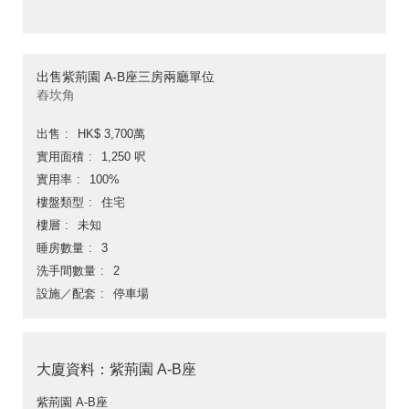
出售紫荊園 A-B座三房兩廳單位
舂坎角
出售
HK$ 3,700萬
實用面積
1,250 呎
實用率
100%
樓盤類型
住宅
樓層
未知
睡房數量
3
洗手間數量
2
設施／配套
停車場
大廈資料：紫荊園 A-B座
紫荊園 A-B座