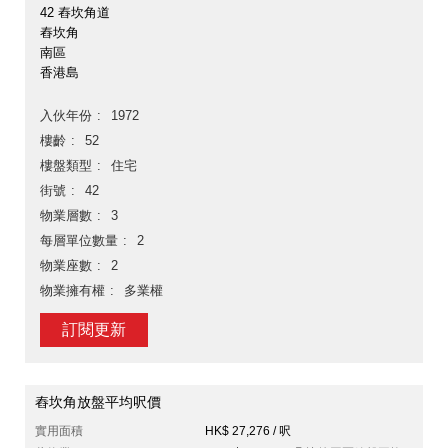
42 舂坎角道
舂坎角
南區
香港島
入伙年份
1972
樓齡
52
樓盤類型
住宅
街號
42
物業層數
3
每層單位數量
2
物業座數
2
物業擁有權
多業權
訂閱更新
舂坎角放盤平均呎價
實用面積
HK$ 27,276 / 呎