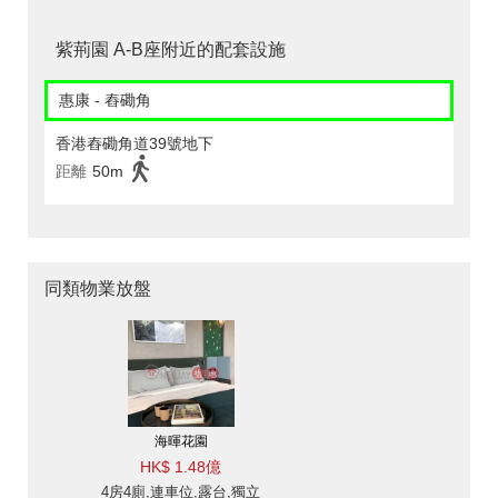
紫荊園 A-B座附近的配套設施
惠康 - 舂磡角
香港舂磡角道39號地下
距離
50m
同類物業放盤
海暉花園
HK$ 1.48億
4房4廁,連車位,露台,獨立