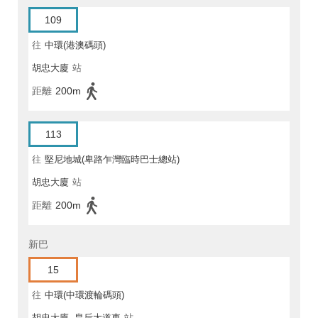
109
往
中環(港澳碼頭)
胡忠大廈
站
距離
200m
113
往
堅尼地城(卑路乍灣臨時巴士總站)
胡忠大廈
站
距離
200m
新巴
15
往
中環(中環渡輪碼頭)
胡忠大廈, 皇后大道東
站