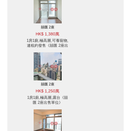
囍匯 2座
HK$ 1,380萬
1房1廁,極高層,可養寵物,
連租約發售《囍匯 2座出
售單位》
囍匯 2座
HK$ 1,250萬
1房1廁,極高層,露台《囍
匯 2座出售單位》