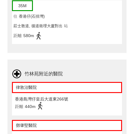
35M
往
香港仔(石排灣)
莊士敦道, 循道衛理大廈對出
站
距離
580m
竹林苑附近的醫院
律敦治醫院
香港島灣仔皇后大道東266號
距離
440m
鄧肇堅醫院