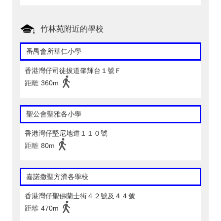
竹林苑附近的學校
番禺會所華仁小學
香港灣仔司徒拔道肇輝台１號Ｆ
距離
360m
聖公會聖雅各小學
香港灣仔堅尼地道１１０號
距離
80m
嘉諾撒聖方濟各學校
香港灣仔聖佛蘭士街４２號及４４號
距離
470m