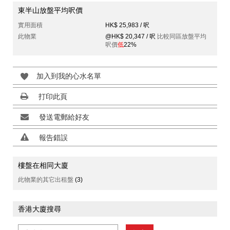
東半山放盤平均呎價
實用面積
HK$ 25,983 / 呎
此物業
@HK$ 20,347 / 呎
比較同區放盤平均
呎價
低
22%
加入到我的心水名單
打印此頁
發送電郵給好友
報告錯誤
樓盤在相同大廈
此物業的其它出租盤
(3)
香港大廈搜尋