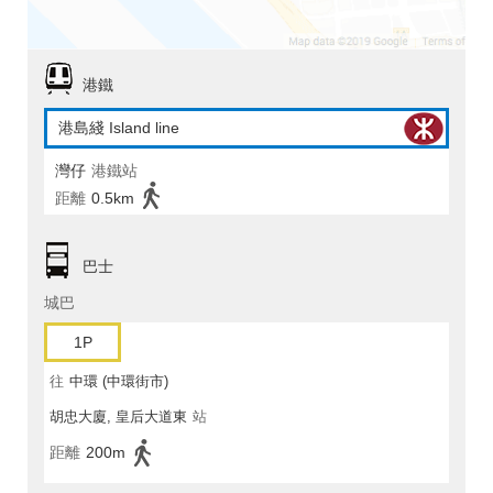
港鐵
港島綫 Island line
灣仔
港鐵站
距離
0.5km
巴士
城巴
1P
往
中環 (中環街市)
胡忠大廈, 皇后大道東
站
距離
200m