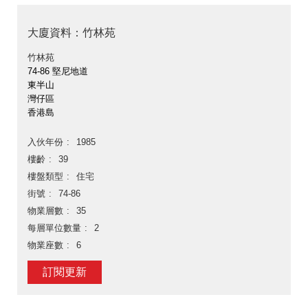
大廈資料：竹林苑
竹林苑
74-86 堅尼地道
東半山
灣仔區
香港島
入伙年份
1985
樓齡
39
樓盤類型
住宅
街號
74-86
物業層數
35
每層單位數量
2
物業座數
6
訂閱更新