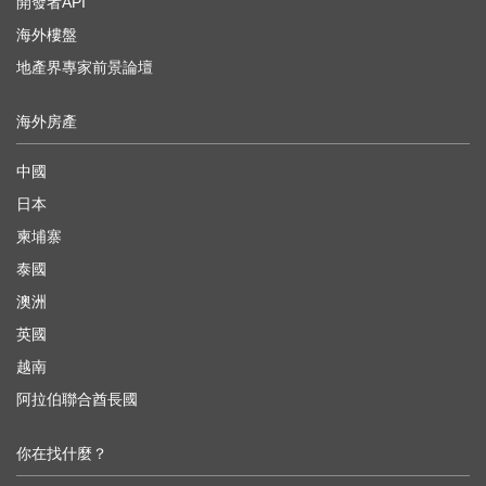
開發者API
海外樓盤
地產界專家前景論壇
海外房產
中國
日本
柬埔寨
泰國
澳洲
英國
越南
阿拉伯聯合酋長國
你在找什麼？