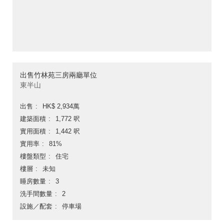
出售竹林苑三房兩廳單位
東半山
出售
HK$ 2,934萬
建築面積
1,772 呎
實用面積
1,442 呎
實用率
81%
樓盤類型
住宅
樓層
未知
睡房數量
3
洗手間數量
2
設施／配套
停車場