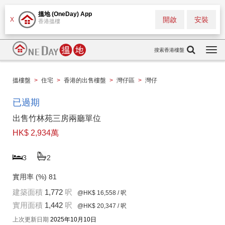
搵地 (OneDay) App
開啟
安裝
X
香港搵樓
搜索香港樓盤
Togg
navi
搵樓盤
>
住宅
>
香港的出售樓盤
>
灣仔區
>
灣仔
已過期
出售竹林苑三房兩廳單位
HK$ 2,934萬
3
2
實用率 (%)
81
建築面積
1,772
呎
@HK$ 16,558
/ 呎
實用面積
1,442
呎
@HK$ 20,347
/ 呎
上次更新日期
2025年10月10日