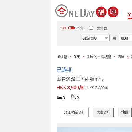
出租
出售
業主盤
建築面績
由
最細
搵樓盤
>
住宅
>
香港的出售樓盤
>
西區
>
已過期
出售瀚然三房兩廳單位
HK$ 3,500萬
HK$ 3,800萬
3
2
詳細物業資料
大廈資料
地圖