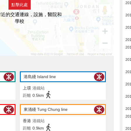
20
點擊此處
附近的交通連線，設施，醫院和
20
學校
20
20
20
20
20
港島綫 Island line
20
上環
港鐵站
距離
0.5km
20
20
東涌綫 Tung Chung line
20
香港
港鐵站
距離
0.9km
20