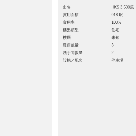
出售
HK$ 3,500萬
實用面積
918 呎
實用率
100%
樓盤類型
住宅
樓層
未知
睡房數量
3
洗手間數量
2
設施／配套
停車場