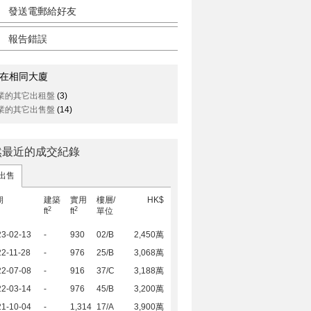
發送電郵給好友
報告錯誤
在相同大廈
業的其它出租盤
(3)
業的其它出售盤
(14)
然最近的成交紀錄
出售
期
建築
實用
樓層/
HK$
2
2
ft
ft
單位
23-02-13
-
930
02/B
2,450萬
2-11-28
-
976
25/B
3,068萬
22-07-08
-
916
37/C
3,188萬
22-03-14
-
976
45/B
3,200萬
21-10-04
-
1,314
17/A
3,900萬