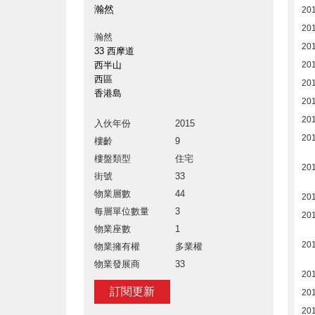
瀚然
20
20
瀚然
20
33 西摩道
西半山
20
西區
20
香港島
20
20
入伙年份
2015
20
樓齡
9
樓盤類型
住宅
20
街號
33
物業層數
44
20
每層單位數量
3
20
物業座數
1
20
物業擁有權
多業權
物業發展商
33
201
訂閱更新
201
201