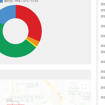
20
20
20
20
20
20
20
20
20
20
20
20