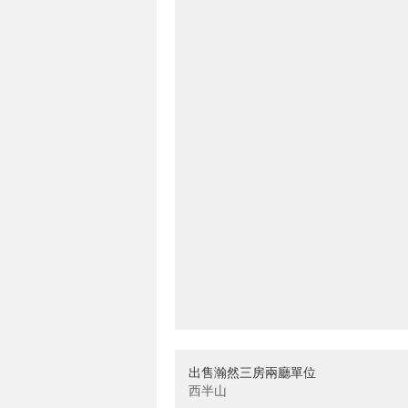
出售瀚然三房兩廳單位
西半山