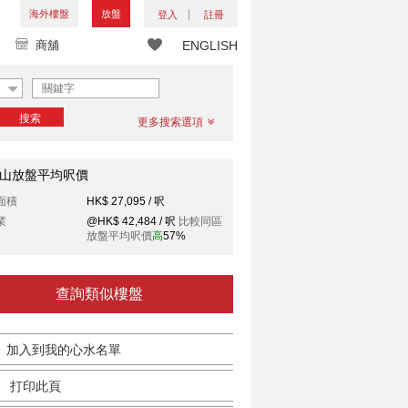
海外樓盤
放盤
登入
註冊
商舖
ENGLISH
搜索
更多搜索選項
山放盤平均呎價
面積
HK$ 27,095 / 呎
業
@HK$ 42,484 / 呎
比較同區
放盤平均呎價
高
57%
查詢類似樓盤
加入到我的心水名單
打印此頁