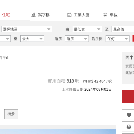
住宅
寫字樓
工業大廈
車位
選擇地區
由
最低價
至
最高價
至
最大
睡房
睡房
洗手間
任何
西半
西半山
實用
此物
實用面積
918
呎
@HK$ 42,484
/ 呎
上次降價日期
2024年08月01日
街景