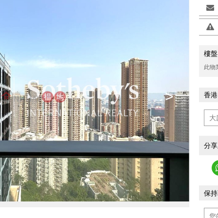
樓盤
此物
>
香港
分享
保持