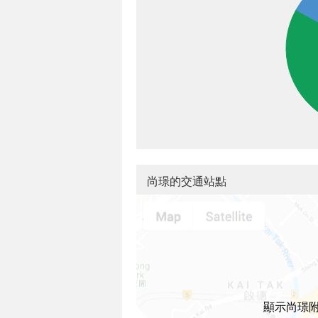
尚璟的交通站點
顯示尚璟