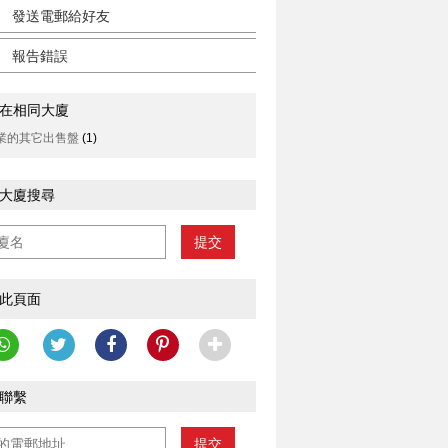
發送電郵給好友
報告錯誤
在相同大廈
業的其它出售盤
(1)
大廈搜尋
提交
此頁面
聯繫
提交