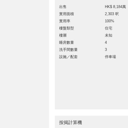
出售
HK$ 8,184萬
實用面積
2,303 呎
實用率
100%
樓盤類型
住宅
樓層
未知
睡房數量
4
洗手間數量
3
設施／配套
停車場
按揭計算機