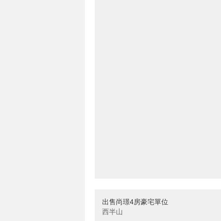
出售尚璟4房豪宅單位
西半山