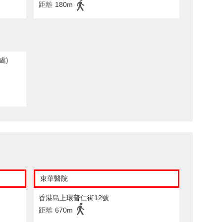
距離
180m
處)
東華醫院
香港島上環普仁街12號
距離
670m