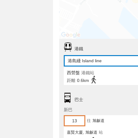
港鐵
港島綫 Island line
西營盤
港鐵站
距離
0.6km
巴士
新巴
13
往
旭龢道
嘉賢大廈, 旭龢道
站