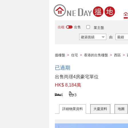
出租
出售
業主盤
建築面績
由
最細
搵樓盤
>
住宅
>
香港的出售樓盤
>
西區
>
已過期
出售尚璟4房豪宅單位
HK$ 8,184萬
4
3
詳細物業資料
大廈資料
地圖