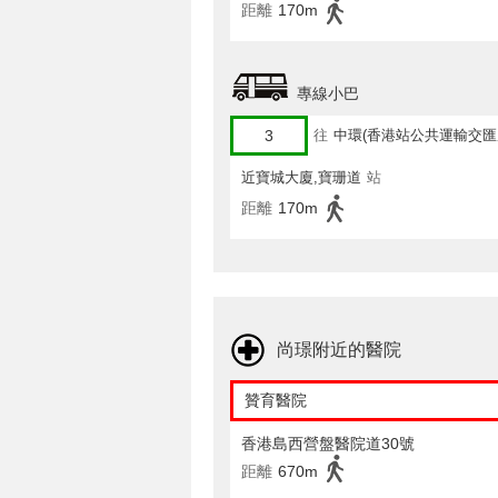
距離
170m
專線小巴
3
往
中環(香港站公共運輸交匯
近寶城大廈,寶珊道
站
距離
170m
尚璟附近的醫院
贊育醫院
香港島西營盤醫院道30號
距離
670m