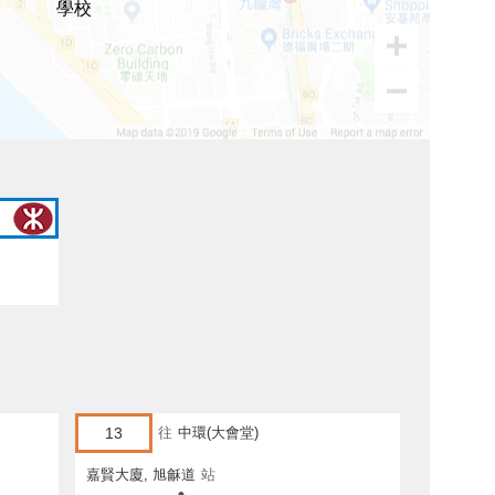
學校
13
往
中環(大會堂)
嘉賢大廈, 旭龢道
站