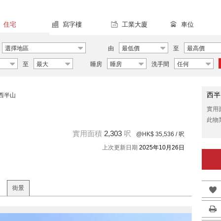
住宅
寫字樓
工業大廈
車位
選擇地區
由
最低價
至
最高價
至
最大
睡房
睡房
洗手間
任何
西半
西半山
實用
此物
實用面積
2,303
呎
@HK$ 35,536
/ 呎
上次更新日期
2025年10月26日
街景