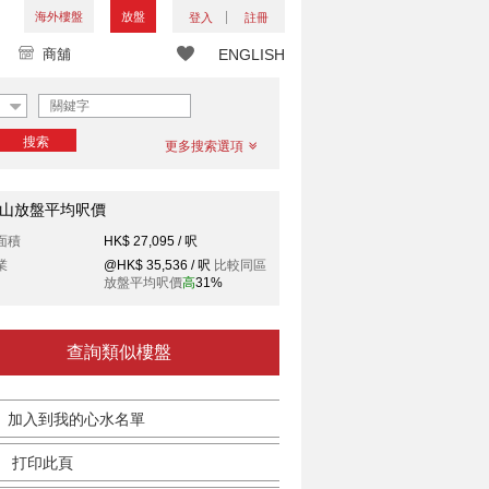
海外樓盤
放盤
登入
註冊
商舖
ENGLISH
搜索
更多搜索選項
山放盤平均呎價
面積
HK$ 27,095 / 呎
業
@HK$ 35,536 / 呎
比較同區
放盤平均呎價
高
31%
查詢類似樓盤
加入到我的心水名單
打印此頁