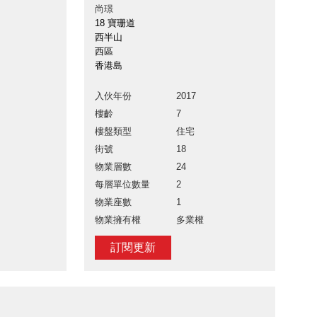
尚璟
18 寶珊道
西半山
西區
香港島
入伙年份
2017
樓齡
7
樓盤類型
住宅
街號
18
物業層數
24
每層單位數量
2
物業座數
1
物業擁有權
多業權
訂閱更新