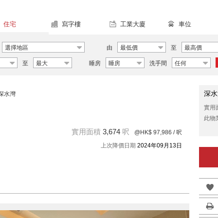
住宅
寫字樓
工業大廈
車位
選擇地區
由
最低價
至
最高價
至
最大
睡房
睡房
洗手間
任何
深水
深水灣
實用
此物
實用面積
3,674
呎
@HK$ 97,986
/ 呎
上次降價日期
2024年09月13日