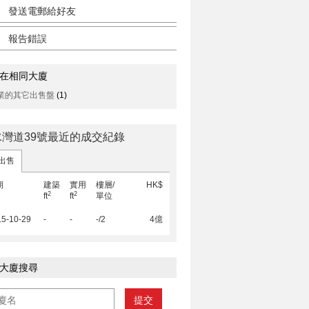
發送電郵給好友
報告錯誤
在相同大廈
業的其它出售盤
(1)
水灣道39號最近的成交紀錄
出售
期
建築
實用
樓層/
HK$
2
2
ft
ft
單位
15-10-29
-
-
-/2
4億
大廈搜尋
提交