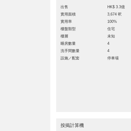
出售
HK$ 3.3億
實用面積
3,674 呎
實用率
100%
樓盤類型
住宅
樓層
未知
睡房數量
4
洗手間數量
4
設施／配套
停車場
按揭計算機