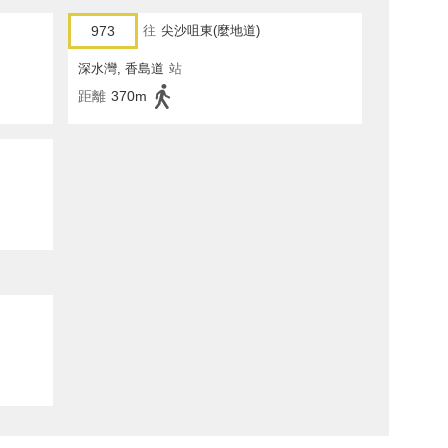
973
往
尖沙咀東(麼地道)
深水灣, 香島道
站
距離
370m