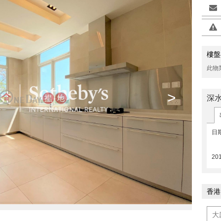
樓盤
此物
>
深
日
20
香港