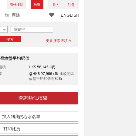
海外樓盤
放盤
登入
註冊
商舖
ENGLISH
搜索
更多搜索選項
灣放盤平均呎價
面積
HK$ 56,145 / 呎
業
@HK$ 97,986 / 呎
比較同區
放盤平均呎價
高
75%
查詢類似樓盤
加入到我的心水名單
打印此頁