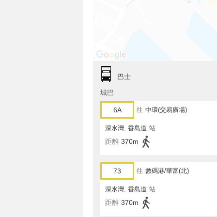
巴士
城巴
6A
往
中環(交易廣場)
深水灣, 香島道
站
距離
370m
73
往
數碼港/華富(北)
深水灣, 香島道
站
距離
370m