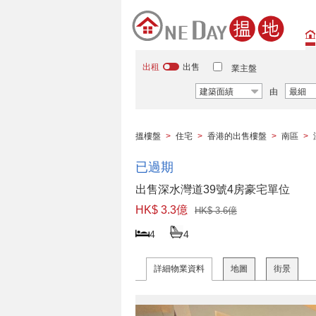
出租
出售
業主盤
建築面績
由
最細
搵樓盤
>
住宅
>
香港的出售樓盤
>
南區
>
已過期
出售深水灣道39號4房豪宅單位
HK$ 3.3億
HK$ 3.6億
4
4
詳細物業資料
地圖
街景