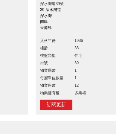
深水灣道39號
39 深水灣道
深水灣
南區
香港島
入伙年份
1986
樓齡
38
樓盤類型
住宅
街號
39
物業層數
1
每層單位數量
1
物業座數
12
物業擁有權
多業權
訂閱更新