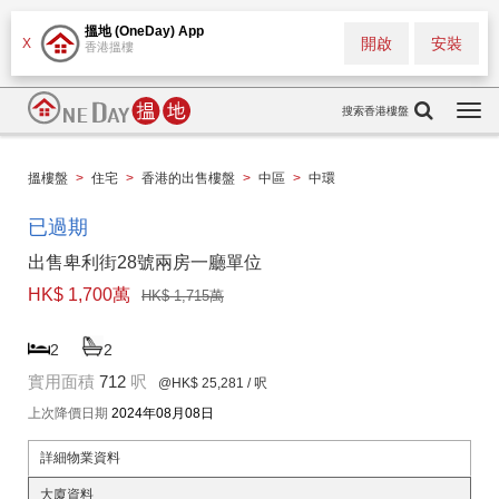
搵地 (OneDay) App
開啟
安裝
X
香港搵樓
搜索香港樓盤
Togg
navi
搵樓盤
>
住宅
>
香港的出售樓盤
>
中區
>
中環
已過期
出售卑利街28號兩房一廳單位
HK$ 1,700萬
HK$ 1,715萬
2
2
實用面積
712
呎
@HK$ 25,281
/ 呎
上次降價日期
2024年08月08日
詳細物業資料
大廈資料