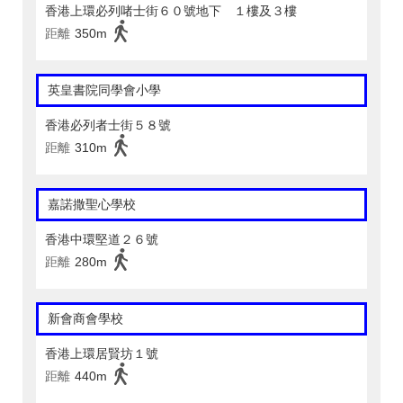
香港上環必列啫士街６０號地下 １樓及３樓
距離
350m
英皇書院同學會小學
香港必列者士街５８號
距離
310m
嘉諾撒聖心學校
香港中環堅道２６號
距離
280m
新會商會學校
香港上環居賢坊１號
距離
440m