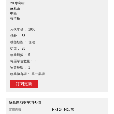
28 卑利街
蘇豪區
中區
香港島
入伙年份
1966
樓齡
58
樓盤類型
住宅
街號
28
物業層數
5
每層單位數量
1
物業座數
1
物業擁有權
單一業權
訂閱更新
蘇豪區放盤平均呎價
實用面積
HK$ 24,442 / 呎