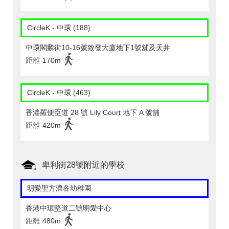
CircleK - 中環 (188)
中環閣麟街10-16號致發大廈地下1號舖及天井
距離
170m
CircleK - 中環 (463)
香港羅便臣道 28 號 Lily Court 地下 A 號舖
距離
420m
卑利街28號附近的學校
明愛聖方濟各幼稚園
香港中環堅道二號明愛中心
距離
480m