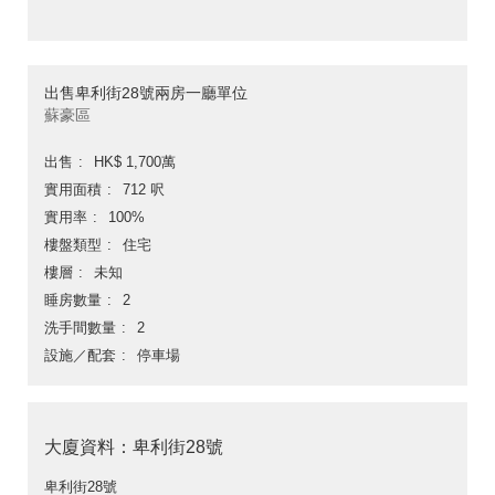
出售卑利街28號兩房一廳單位
蘇豪區
出售
HK$ 1,700萬
實用面積
712 呎
實用率
100%
樓盤類型
住宅
樓層
未知
睡房數量
2
洗手間數量
2
設施／配套
停車場
大廈資料：卑利街28號
卑利街28號