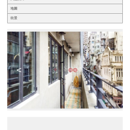
地圖
街景
<
>