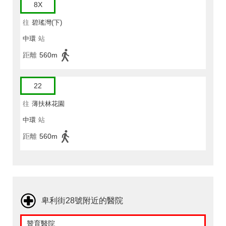
8X
往
碧瑤灣(下)
中環
站
距離
560m
22
往
薄扶林花園
中環
站
距離
560m
卑利街28號附近的醫院
贊育醫院