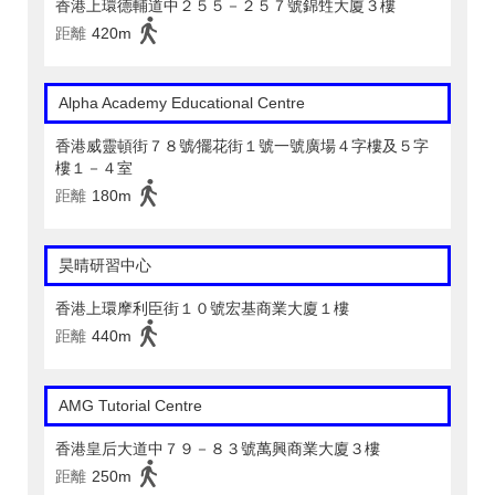
香港上環德輔道中２５５－２５７號錦甡大廈３樓
距離
420m
Alpha Academy Educational Centre
香港威靈頓街７８號∕擺花街１號一號廣場４字樓及５字
樓１－４室
距離
180m
昊晴研習中心
香港上環摩利臣街１０號宏基商業大廈１樓
距離
440m
AMG Tutorial Centre
香港皇后大道中７９－８３號萬興商業大廈３樓
距離
250m