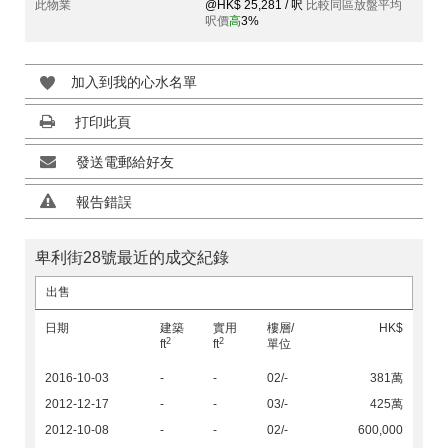
此物業
@HK$ 25,281 / 呎
比較同區放盤平均
呎價
高
3%
加入到我的心水名單
打印此頁
發送電郵給好友
報告錯誤
卑利街28號最近的成交紀錄
出售
日期
建築
實用
樓層/
HK$
2
2
ft
ft
單位
2016-10-03
-
-
02/-
381萬
2012-12-17
-
-
03/-
425萬
2012-10-08
-
-
02/-
600,000