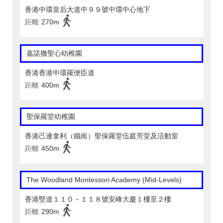
香港中環皇后大道中９９號中環中心地下
距離
270m
嘉諾撒聖心幼稚園
香港香港中環羅便臣道
距離
400m
聖保羅堂幼稚園
香港己連拿利（鐵崗）聖保羅堂伍庭芳堂及活動室
距離
450m
The Woodland Montessori Academy (Mid-Levels)
香港堅道１１０－１１８號安峰大廈１樓至２樓
距離
290m