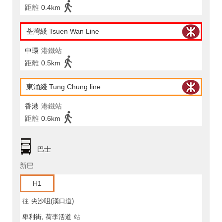
距離
0.4km
荃灣綫 Tsuen Wan Line
中環
港鐵站
距離
0.5km
東涌綫 Tung Chung line
香港
港鐵站
距離
0.6km
巴士
新巴
H1
往
尖沙咀(漢口道)
卑利街, 荷李活道
站