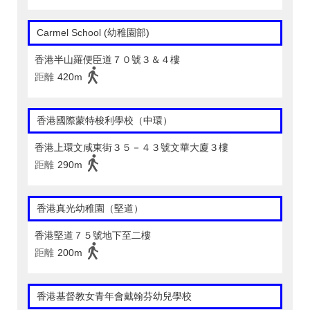
Carmel School (幼稚園部)
香港半山羅便臣道７０號３＆４樓
距離
420m
香港國際蒙特梭利學校（中環）
香港上環文咸東街３５－４３號文華大廈３樓
距離
290m
香港真光幼稚園（堅道）
香港堅道７５號地下至二樓
距離
200m
香港基督教女青年會戴翰芬幼兒學校