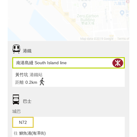
港鐵
南港島綫 South Island line
黃竹坑
港鐵站
距離
0.2km
巴士
城巴
N72
往
鰂魚涌(海澤街)