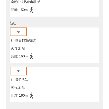
南朗山道熟食巿場
站
距離
150m
新巴
78
往
華貴邨(循環線)
黃竹坑
站
距離
160m
78
往
黃竹坑站
黃竹坑
站
距離
160m