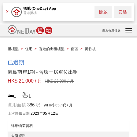
搵地 (OneDay) App
開啟
安裝
X
香港搵樓
搜索香港樓盤
Togg
navi
搵樓盤
>
住宅
>
香港的出租樓盤
>
南區
>
黃竹坑
已過期
港島南岸1期 - 晉環一房單位出租
HK$ 21,000 / 月
HK$ 23,000 / 月
1
1
實用面積
386
呎
@HK$ 65
/ 呎 / 月
上次降價日期
2023年05月12日
詳細物業資料
大廈資料