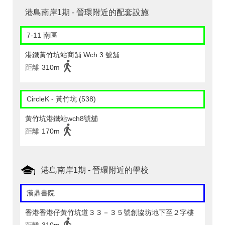
港島南岸1期 - 晉環附近的配套設施
7-11 南區
港鐵黃竹坑站商舖 Wch 3 號舖
距離
310m
CircleK - 黃竹坑 (538)
黃竹坑港鐵站wch8號舖
距離
170m
港島南岸1期 - 晉環附近的學校
漢鼎書院
香港香港仔黃竹坑道３３－３５號創協坊地下至２字樓