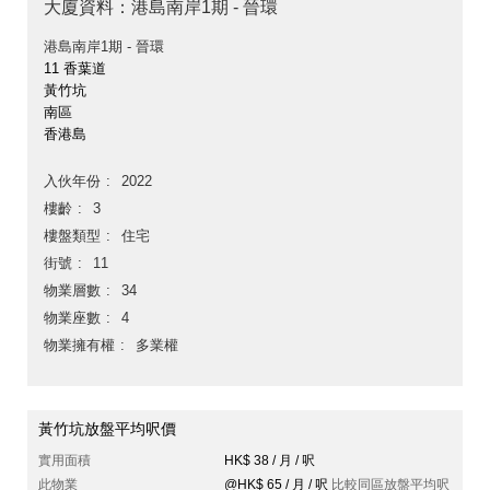
大廈資料：港島南岸1期 - 晉環
港島南岸1期 - 晉環
11 香葉道
黃竹坑
南區
香港島
入伙年份
2022
樓齡
3
樓盤類型
住宅
街號
11
物業層數
34
物業座數
4
物業擁有權
多業權
黃竹坑放盤平均呎價
實用面積
HK$ 38 / 月 / 呎
此物業
@HK$ 65 / 月 / 呎
比較同區放盤平均呎