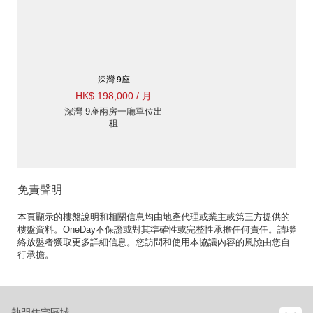
深灣 9座
HK$ 198,000 / 月
深灣 9座兩房一廳單位出
租
免責聲明
本頁顯示的樓盤說明和相關信息均由地產代理或業主或第三方提供的
樓盤資料。OneDay不保證或對其準確性或完整性承擔任何責任。請聯
絡放盤者獲取更多詳細信息。您訪問和使用本協議內容的風險由您自
行承擔。
熱門住宅區域