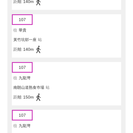
距離
140m
107
往
華貴
黃竹坑邨一座
站
距離
140m
107
往
九龍灣
南朗山道熟食巿場
站
距離
150m
107
往
九龍灣