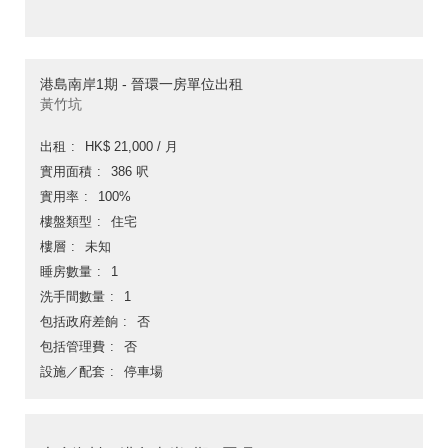
港島南岸1期 - 晉環一房單位出租
黃竹坑
出租
HK$ 21,000 / 月
實用面積
386 呎
實用率
100%
樓盤類型
住宅
樓層
未知
睡房數量
1
洗手間數量
1
包括政府差餉
否
包括管理費
否
設施／配套
停車場