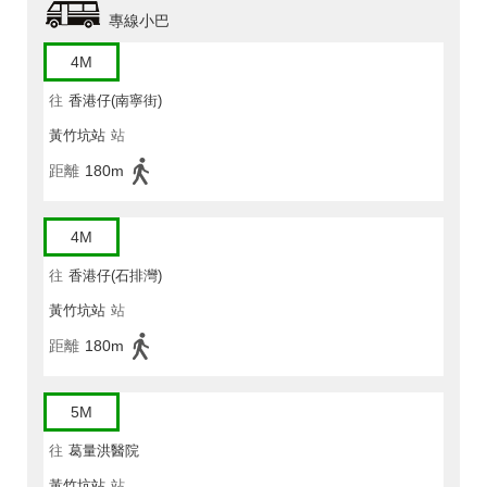
專線小巴
4M
往
香港仔(南寧街)
黃竹坑站
站
距離
180m
4M
往
香港仔(石排灣)
黃竹坑站
站
距離
180m
5M
往
葛量洪醫院
黃竹坑站
站