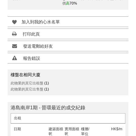
價
高
70%
加入到我的心水名單
打印此頁
發送電郵給好友
報告錯誤
樓盤在相同大廈
此物業的其它出租盤
(1)
此物業的其它出售盤
(1)
港島南岸1期 - 晉環最近的成交紀錄
出租
日期
建築面積
實用面積
樓層/
HK$/m
呎
呎
單位