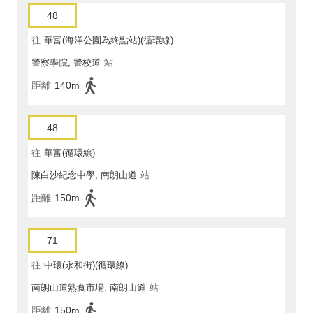
48
往
華富(海洋公園為終點站)(循環線)
警察學院, 警校道
站
距離
140m
48
往
華富(循環線)
陳白沙紀念中學, 南朗山道
站
距離
150m
71
往
中環(永和街)(循環線)
南朗山道熟食市場, 南朗山道
站
距離
150m