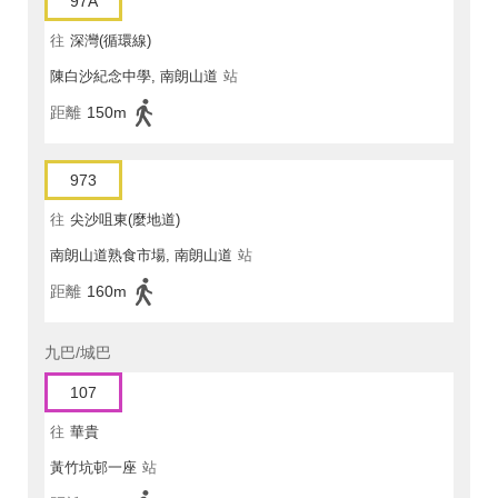
97A
往
深灣(循環線)
陳白沙紀念中學, 南朗山道
站
距離
150m
973
往
尖沙咀東(麼地道)
南朗山道熟食市場, 南朗山道
站
距離
160m
九巴/城巴
107
往
華貴
黃竹坑邨一座
站