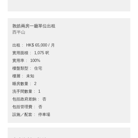
敦皓兩房一廳單位出租
西半山
出租
HK$ 65,000 / 月
實用面積
1,075 呎
實用率
100%
樓盤類型
住宅
樓層
未知
睡房數量
2
洗手間數量
1
包括政府差餉
否
包括管理費
否
設施／配套
停車場