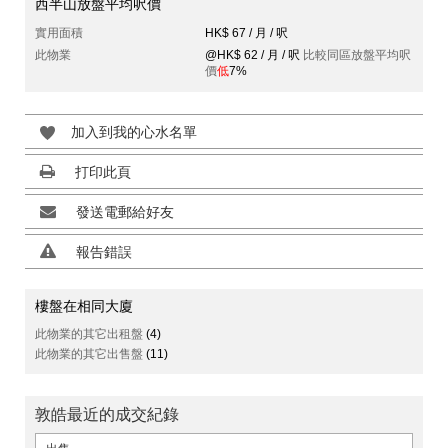
西半山放盤平均呎價
實用面積
HK$ 67 / 月 / 呎
此物業
@HK$ 62 / 月 / 呎
比較同區放盤平均呎
價
低
7%
加入到我的心水名單
打印此頁
發送電郵給好友
報告錯誤
樓盤在相同大廈
此物業的其它出租盤
(4)
此物業的其它出售盤
(11)
敦皓最近的成交紀錄