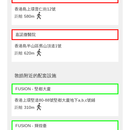
香港島上環普仁街12號
距離
580m
嘉諾撒醫院
香港島半山區舊山頂道1號
距離
620m
敦皓附近的配套設施
FUSION - 堅都大廈
香港上環堅道80-88號堅都大廈地下a,b,c號鋪
距離
310m
FUSION - 輝煌臺