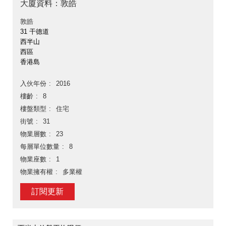
大廈資料：敦皓
敦皓
31 干德道
西半山
西區
香港島
入伙年份
2016
樓齡
8
樓盤類型
住宅
街號
31
物業層數
23
每層單位數量
8
物業座數
1
物業擁有權
多業權
訂閱更新