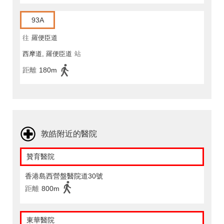
93A
往
羅便臣道
西摩道, 羅便臣道
站
距離
180m
敦皓附近的醫院
贊育醫院
香港島西營盤醫院道30號
距離
800m
東華醫院