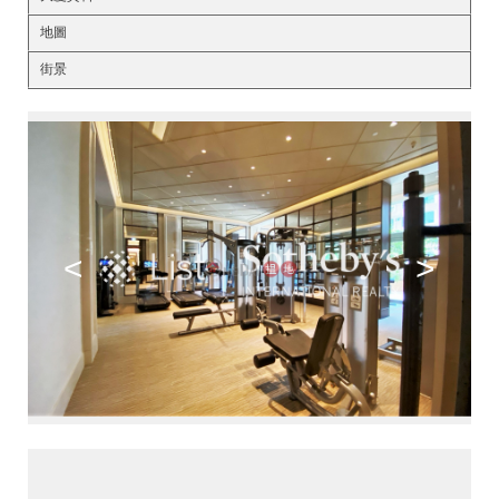
地圖
街景
<
>