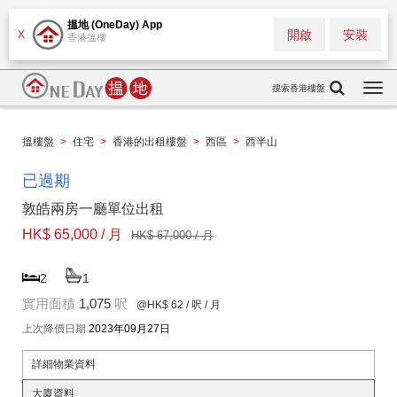
搵地 (OneDay) App
開啟
安裝
X
香港搵樓
搜索香港樓盤
Togg
navi
搵樓盤
>
住宅
>
香港的出租樓盤
>
西區
>
西半山
已過期
敦皓兩房一廳單位出租
HK$ 65,000 / 月
HK$ 67,000 / 月
2
1
實用面積
1,075
呎
@HK$ 62
/ 呎 / 月
上次降價日期
2023年09月27日
詳細物業資料
大廈資料