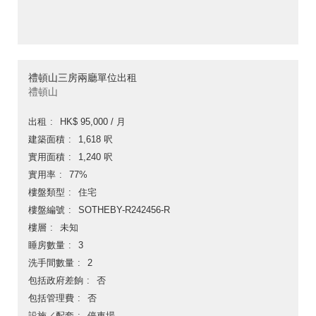
禮頓山三房兩廳單位出租
禮頓山
出租
HK$ 95,000 / 月
建築面積
1,618 呎
實用面積
1,240 呎
實用率
77%
樓盤類型
住宅
樓盤編號
SOTHEBY-R242456-R
樓層
未知
睡房數量
3
洗手間數量
2
包括政府差餉
否
包括管理費
否
設施／配套
停車場