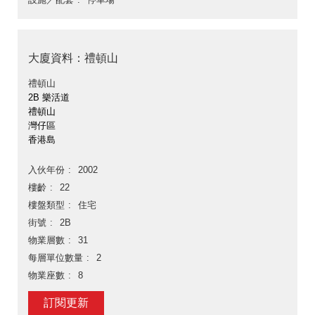
大廈資料：禮頓山
禮頓山
2B 樂活道
禮頓山
灣仔區
香港島
入伙年份
2002
樓齡
22
樓盤類型
住宅
街號
2B
物業層數
31
每層單位數量
2
物業座數
8
訂閱更新