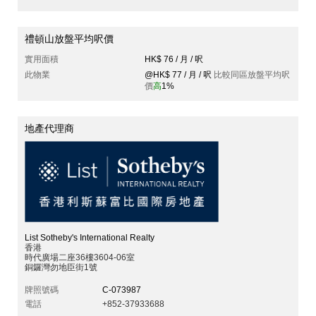
禮頓山放盤平均呎價
實用面積
HK$ 76 / 月 / 呎
此物業
@HK$ 77 / 月 / 呎
比較同區放盤平均呎
價
高
1%
地產代理商
List Sotheby's International Realty
香港
時代廣場二座36樓3604-06室
銅鑼灣勿地臣街1號
牌照號碼
C-073987
電話
+852-37933688