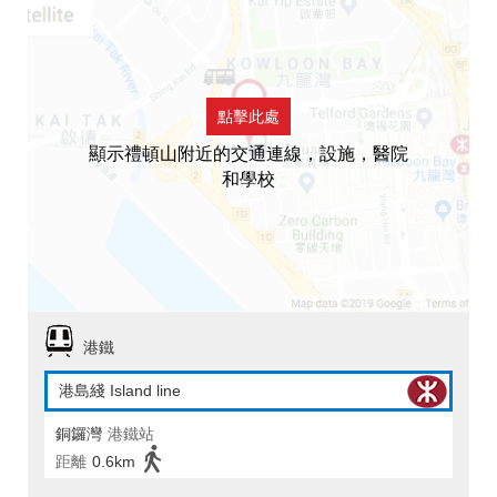
點擊此處
顯示禮頓山附近的交通連線，設施，醫院
和學校
港鐵
港島綫 Island line
銅鑼灣
港鐵站
距離
0.6km