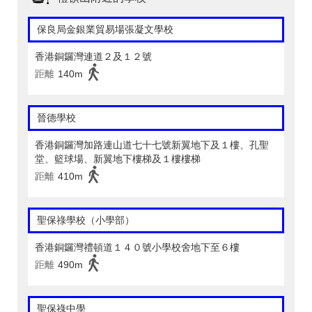
保良局金銀業貿易場張凝文學校
香港銅鑼灣連道２及１２號
距離
140m
晉德學校
香港銅鑼灣加路連山道七十七號新翼地下及１樓、孔聖
堂、籃球場、新翼地下樓梯及１樓樓梯
距離
410m
聖保祿學校（小學部）
香港銅鑼灣禮頓道１４０號小學校舍地下至６樓
距離
490m
聖保祿中學