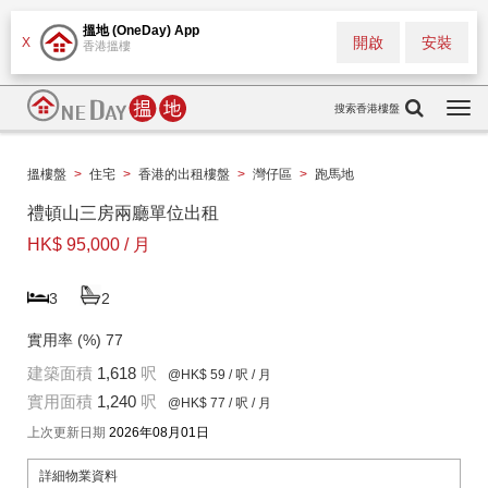
搵地 (OneDay) App
開啟
安裝
X
香港搵樓
搜索香港樓盤
Togg
navi
搵樓盤
>
住宅
>
香港的出租樓盤
>
灣仔區
>
跑馬地
禮頓山三房兩廳單位出租
HK$ 95,000 / 月
3
2
實用率 (%)
77
建築面積
1,618
呎
@HK$ 59
/ 呎 / 月
實用面積
1,240
呎
@HK$ 77
/ 呎 / 月
上次更新日期
2026年08月01日
詳細物業資料