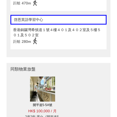
距離
470m
啓恩英語學習中心
香港銅鑼灣希慎道１號４樓４０１及４０２室及５樓５
０１及５０２室
距離
280m
同類物業放盤
開平道5-5A號
HK$ 100,000 / 月
2房2廁,露台《開平道5-