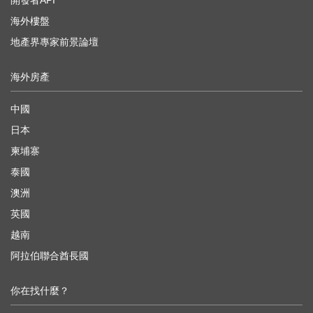
海外樓盤
地產界專家前景論壇
海外房產
中國
日本
柬埔寨
泰國
澳洲
英國
越南
阿拉伯聯合酋長國
你在找什麼？