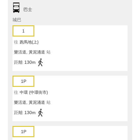
巴士
城巴
1
往
跑馬地(上)
樂活道, 黃泥涌道
站
距離
130m
1P
往
中環 (中環街市)
樂活道, 黃泥涌道
站
距離
130m
1P