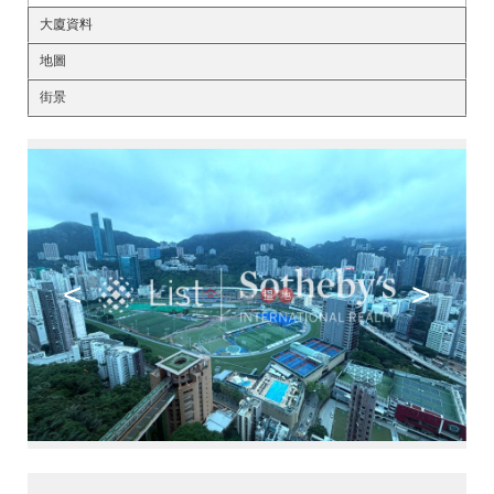
大廈資料
地圖
街景
<
>