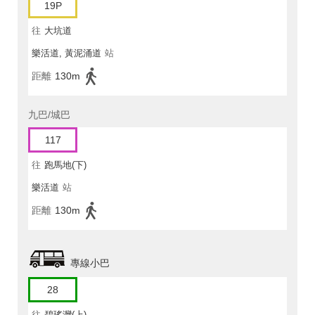
19P
往
大坑道
樂活道, 黃泥涌道
站
距離
130m
九巴/城巴
117
往
跑馬地(下)
樂活道
站
距離
130m
專線小巴
28
往
碧瑤灣(上)