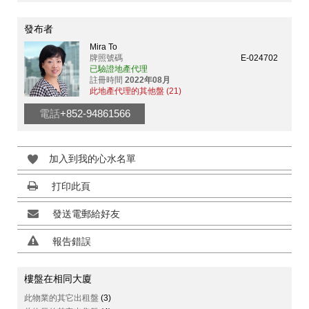
發布者
Mira To
牌照號碼
E-024702
已驗證地產代理
註冊時間
2022年08月
此地產代理的其他盤 (21)
電話
+852-94861566
加入到我的心水名單
打印此頁
發送電郵給好友
報告錯誤
樓盤在相同大廈
此物業的其它出租盤
(3)