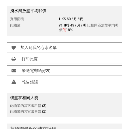
淺水灣放盤平均呎價
實用面積
HK$ 60 / 月 / 呎
此物業
@HK$ 49 / 月 / 呎
比較同區放盤平均呎
價
低
18%
加入到我的心水名單
打印此頁
發送電郵給好友
報告錯誤
樓盤在相同大廈
此物業的其它出租盤
(2)
此物業的其它出售盤
(2)
蔚峰園最近的成交紀錄