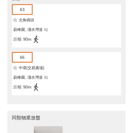
63
往
北角碼頭
蔚峰園, 淺水灣道
站
距離
90m
66
往
中環(交易廣場)
蔚峰園, 淺水灣道
站
距離
90m
同類物業放盤