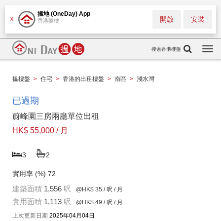
搵地 (OneDay) App
開啟
安裝
X
香港搵樓
搜索香港樓盤
Togg
navi
搵樓盤
>
住宅
>
香港的出租樓盤
>
南區
>
淺水灣
已過期
蔚峰園三房兩廳單位出租
HK$ 55,000 / 月
3
2
實用率 (%)
72
建築面積
1,556
呎
@HK$ 35
/ 呎 / 月
實用面積
1,113
呎
@HK$ 49
/ 呎 / 月
上次更新日期
2025年04月04日