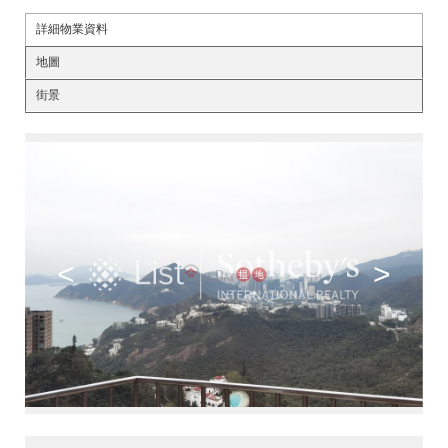
詳細物業資料
地圖
街景
<
>