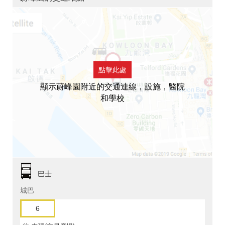
點擊此處
顯示蔚峰園附近的交通連線，設施，醫院
和學校
巴士
城巴
6