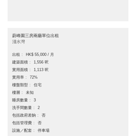
蔚峰園三房兩廳單位出租
淺水灣
出租
HK$ 55,000 / 月
建築面積
1,556 呎
實用面積
1,113 呎
實用率
72%
樓盤類型
住宅
樓層
未知
睡房數量
3
洗手間數量
2
包括政府差餉
否
包括管理費
否
設施／配套
停車場