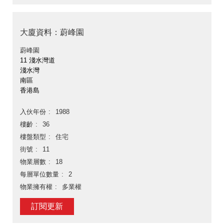
大廈資料：蔚峰園
蔚峰園
11 淺水灣道
淺水灣
南區
香港島
入伙年份
1988
樓齡
36
樓盤類型
住宅
街號
11
物業層數
18
每層單位數量
2
物業擁有權
多業權
訂閱更新