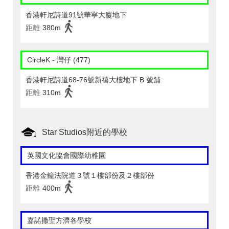
香港軒尼詩道91號華寧大廈地下
距離
380m
CircleK - 灣仔 (477)
香港軒尼詩道68-76號新禧大樓地下 B 號舖
距離
310m
Star Studios附近的學校
英國文化協會國際幼稚園
香港金鐘法院道３號１樓部份及２樓部份
距離
400m
嘉諾撒聖方濟各學校