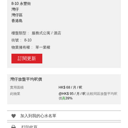
8-10 永豐街
灣仔
灣仔區
香港島
樓盤類型
服務式公寓 / 酒店
街號
8-10
物業擁有權
單一業權
訂閱更新
灣仔放盤平均呎價
實用面積
HK$ 68 / 月 / 呎
此物業
@HK$ 95 / 月 / 呎
比較同區放盤平均呎
價
高
39%
加入到我的心水名單
打印此頁