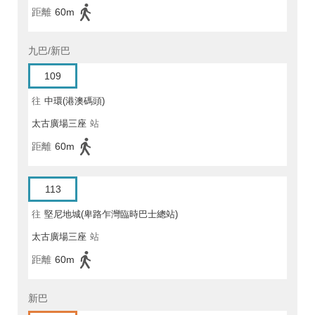
距離
60m
九巴/新巴
109
往
中環(港澳碼頭)
太古廣場三座
站
距離
60m
113
往
堅尼地城(卑路乍灣臨時巴士總站)
太古廣場三座
站
距離
60m
新巴