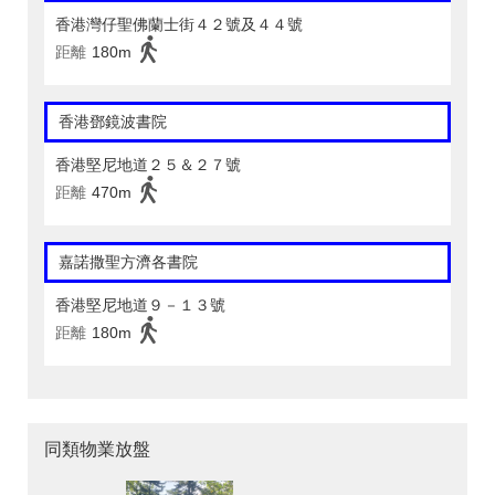
香港灣仔聖佛蘭士街４２號及４４號
距離
180m
香港鄧鏡波書院
香港堅尼地道２５＆２７號
距離
470m
嘉諾撒聖方濟各書院
香港堅尼地道９－１３號
距離
180m
同類物業放盤