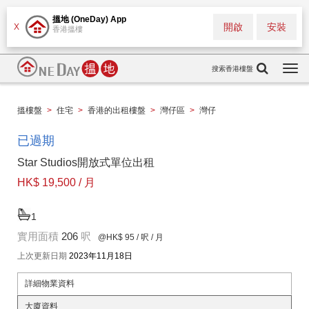
搵地 (OneDay) App
開啟
安裝
X
香港搵樓
搜索香港樓盤
Togg
navi
搵樓盤
>
住宅
>
香港的出租樓盤
>
灣仔區
>
灣仔
已過期
Star Studios開放式單位出租
HK$ 19,500 / 月
1
實用面積
206
呎
@HK$ 95
/ 呎 / 月
上次更新日期
2023年11月18日
詳細物業資料
大廈資料