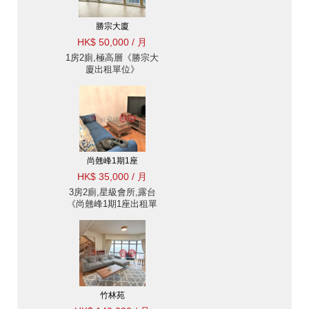
勝宗大廈
HK$ 50,000 / 月
1房2廁,極高層《勝宗大
廈出租單位》
尚翹峰1期1座
HK$ 35,000 / 月
3房2廁,星級會所,露台
《尚翹峰1期1座出租單
位》
竹林苑