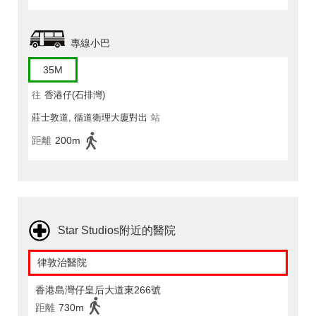
專線小巴
35M
往
香港仔(石排灣)
莊士敦道, 循道衛理大廈對出
站
距離
200m
Star Studios附近的醫院
律敦治醫院
香港島灣仔皇后大道東266號
距離
730m