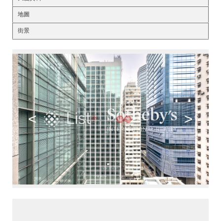
地圖
街景
<
>