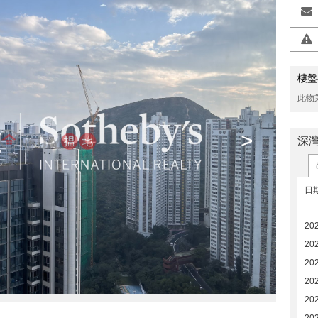
樓盤
此物
>
深
日
202
20
20
20
20