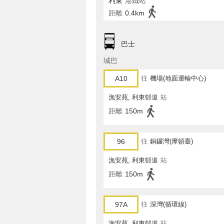
利東
港鐵站
距離
0.4km
巴士
城巴
A10
往
機場(地面運輸中心)
漁安苑, 利東邨道
站
距離
150m
96
往
銅鑼灣(摩頓臺)
漁安苑, 利東邨道
站
距離
150m
97A
往
深灣(循環線)
漁安苑, 利東邨道
站