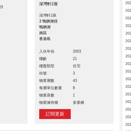
20
深灣軒2座
 月
20
深灣軒2座
20
3 鴨脷洲徑
20
鴨脷洲
南區
20
香港島
20
202
入伙年份
2003
20
樓齡
21
20
樓盤類型
住宅
20
街號
3
202
物業層數
43
20
每層單位數量
8
20
物業座數
1
20
物業擁有權
多業權
20
訂閱更新
20
20