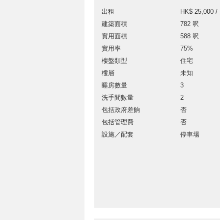
出租
HK$ 25,000 /
建築面積
782 呎
實用面積
588 呎
實用率
75%
樓盤類型
住宅
樓層
未知
睡房數量
3
洗手間數量
2
包括政府差餉
否
包括管理費
否
設施／配套
停車場