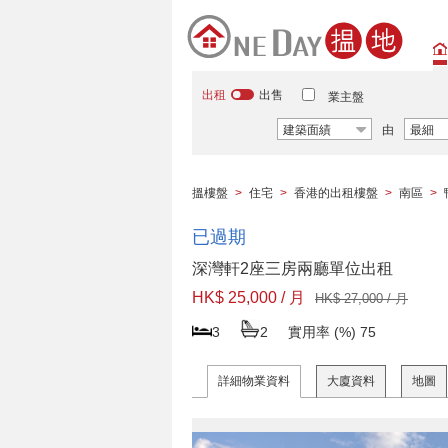
出租
出售
業主盤
建築面績
由
最細
搵樓盤
>
住宅
>
香港的出租樓盤
>
南區
>
已過期
深灣軒2座三房兩廳單位出租
HK$ 25,000 / 月
HK$ 27,000 / 月
3
2
實用率 (%)
75
詳細物業資料
大廈資料
地圖