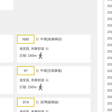
20
20
20
20
201
20
N90
往
中環(港澳碼頭)
20
漁安苑, 利東邨道
站
20
距離
150m
20
201
97
往
中環(交易廣場)
20
20
漁安苑, 利東邨道
站
20
距離
150m
201
20
97A
往
深灣(循環線)
20
20
漁安苑, 利東邨道
站