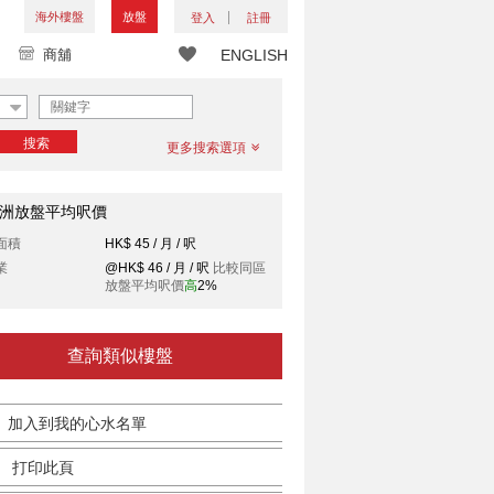
海外樓盤
放盤
登入
註冊
商舖
ENGLISH
搜索
更多搜索選項
洲放盤平均呎價
面積
HK$ 45 / 月 / 呎
業
@HK$ 46 / 月 / 呎
比較同區
放盤平均呎價
高
2%
查詢類似樓盤
加入到我的心水名單
打印此頁