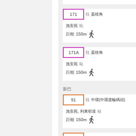
171
往
荔枝角
漁安苑
站
距離
150m
171A
往
荔枝角
漁安苑
站
距離
150m
新巴
91
往
中環(中環渡輪碼頭)
漁安苑, 利東邨道
站
距離
150m