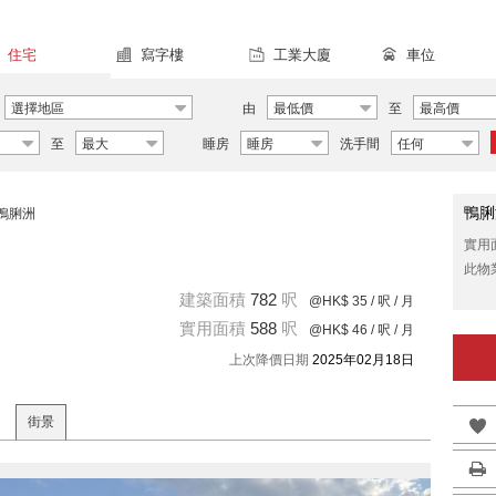
住宅
寫字樓
工業大廈
車位
選擇地區
由
最低價
至
最高價
至
最大
睡房
睡房
洗手間
任何
鴨脷
鴨脷洲
實用
此物
建築面積
782
呎
@HK$ 35
/ 呎 / 月
實用面積
588
呎
@HK$ 46
/ 呎 / 月
上次降價日期
2025年02月18日
街景