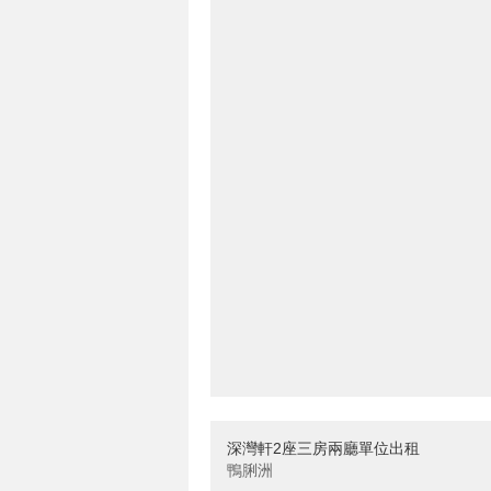
深灣軒2座三房兩廳單位出租
鴨脷洲