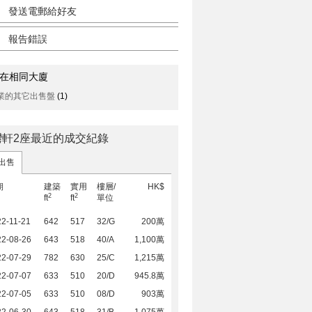
發送電郵給好友
報告錯誤
在相同大廈
業的其它出售盤
(1)
灣軒2座最近的成交紀錄
出售
期
建築
實用
樓層/
HK$
2
2
ft
ft
單位
2-11-21
642
517
32/G
200萬
22-08-26
643
518
40/A
1,100萬
22-07-29
782
630
25/C
1,215萬
22-07-07
633
510
20/D
945.8萬
22-07-05
633
510
08/D
903萬