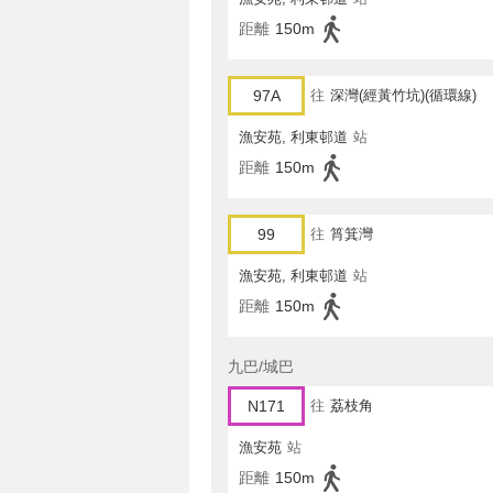
距離
150m
97A
往
深灣(經黃竹坑)(循環線)
漁安苑, 利東邨道
站
距離
150m
99
往
筲箕灣
漁安苑, 利東邨道
站
距離
150m
九巴/城巴
N171
往
荔枝角
漁安苑
站
距離
150m