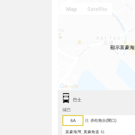
顯示富豪海
巴士
城巴
6A
往
赤柱炮台(閘口)
富豪海灣, 黃麻角道
站