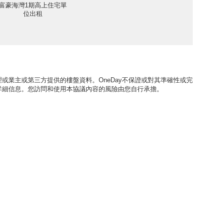
富豪海灣1期高上住宅單
位出租
或業主或第三方提供的樓盤資料。OneDay不保證或對其準確性或完
詳細信息。您訪問和使用本協議內容的風險由您自行承擔。