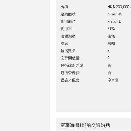
出租
HK$ 200,000 
建築面積
3,897 呎
實用面積
2,767 呎
實用率
71%
樓盤類型
住宅
樓層
未知
睡房數量
5
洗手間數量
5
包括政府差餉
否
包括管理費
否
設施／配套
停車場
富豪海灣1期的交通站點