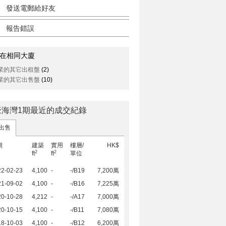
發送電郵給好友
報告錯誤
在相同大廈
業的其它出租盤
(2)
業的其它出售盤
(10)
豪海灣1期最近的成交紀錄
出售
期
建築
實用
樓層/
HK$
2
2
ft
ft
單位
22-02-23
4,100
-
-/B19
7,200萬
21-09-02
4,100
-
-/B16
7,225萬
20-10-28
4,212
-
-/A17
7,000萬
20-10-15
4,100
-
-/B11
7,080萬
18-10-03
4,100
-
-/B12
6,200萬