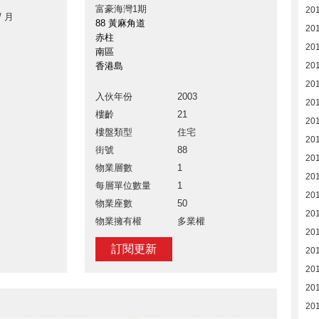
富豪海灣1期
20
/ 月
88 黃麻角道
20
赤柱
20
南區
香港島
20
20
入伙年份
2003
20
樓齡
21
20
樓盤類型
住宅
20
街號
88
201
物業層數
1
201
每層單位數量
1
201
物業座數
50
201
物業擁有權
多業權
201
訂閱更新
201
201
201
201