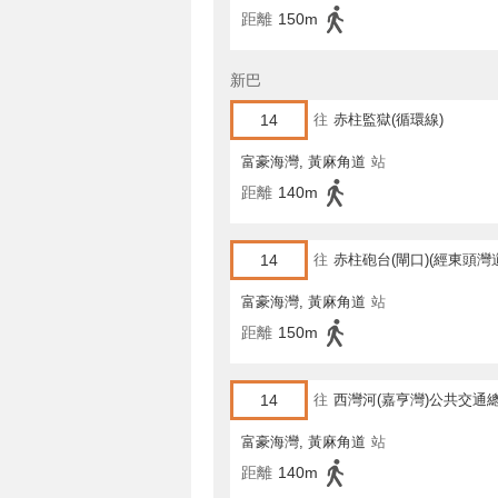
距離
150m
新巴
14
往
赤柱監獄(循環線)
富豪海灣, 黃麻角道
站
距離
140m
14
往
赤柱砲台(閘口)(經東頭灣道
馬坑)
富豪海灣, 黃麻角道
站
距離
150m
14
往
西灣河(嘉亨灣)公共交通
富豪海灣, 黃麻角道
站
距離
140m