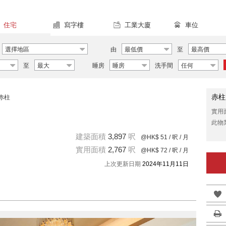
住宅
寫字樓
工業大廈
車位
選擇地區
由
最低價
至
最高價
至
最大
睡房
睡房
洗手間
任何
赤柱
赤柱
實用
此物
建築面積
3,897
呎
@HK$ 51
/ 呎 / 月
實用面積
2,767
呎
@HK$ 72
/ 呎 / 月
上次更新日期
2024年11月11日