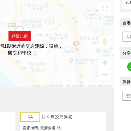
201
香港
點擊此處
灣1期附近的交通連線，設施，
醫院和學校
分享
保持
6A
往
中環(交易廣場)
富豪海灣, 黃麻角道
站