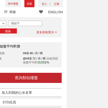
海外樓盤
放盤
登入
註冊
商舖
ENGLISH
搜索
更多搜索選項
放盤平均呎價
面積
HK$ 48 / 月 / 呎
業
@HK$ 72 / 月 / 呎
比較同區
放盤平均呎價
高
51%
查詢類似樓盤
加入到我的心水名單
打印此頁