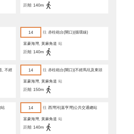
距離
140m
14
往
赤柱砲台(閘口)(循環線)
富豪海灣, 黃麻角道
站
距離
140m
, 不經
14
往
赤柱砲台(閘口)(不經馬坑及東頭
灣道)
富豪海灣, 黃麻角道
站
距離
150m
總站
14
往
西灣河(嘉亨灣)公共交通總站
富豪海灣, 黃麻角道
站
距離
140m