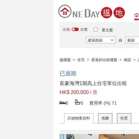
出租
出售
業主盤
建築面績
由
最細
搵樓盤
>
住宅
>
香港的出租樓盤
>
南區
>
已過期
富豪海灣1期高上住宅單位出租
HK$ 200,000 / 月
5
5
實用率 (%)
71
詳細物業資料
地圖
街景