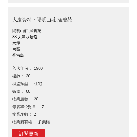
大廈資料：陽明山莊 涵碧苑
陽明山莊 涵碧苑
88 大潭水塘道
大潭
南區
香港島
入伙年份
1988
樓齡
36
樓盤類型
住宅
街號
88
物業層數
20
每層單位數量
2
物業座數
2
物業擁有權
多業權
訂閱更新