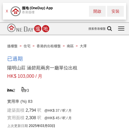
搵地 (OneDay) App
開啟
安裝
X
香港搵樓
搜索香港樓盤
Togg
navi
搵樓盤
>
住宅
>
香港的出租樓盤
>
南區
>
大潭
已過期
陽明山莊 涵碧苑兩房一廳單位出租
HK$ 103,000 / 月
2
3
實用率 (%)
83
建築面積
2,794
呎
@HK$ 37
/ 呎 / 月
實用面積
2,308
呎
@HK$ 45
/ 呎 / 月
上次更新日期
2025年03月03日