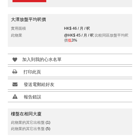
大潭放盤平均呎價
實用面積
HK$ 46 / 月 / 呎
此物業
@HK$ 45 / 月 / 呎
比較同區放盤平均呎
價
低
3%
加入到我的心水名單
打印此頁
發送電郵給好友
報告錯誤
樓盤在相同大廈
此物業的其它出租盤
(1)
此物業的其它出售盤
(5)