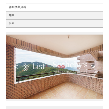
詳細物業資料
地圖
街景
<
>