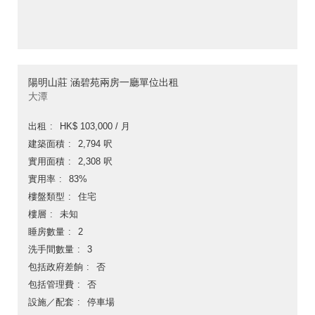
陽明山莊 涵碧苑兩房一廳單位出租
大潭
出租
HK$ 103,000 / 月
建築面積
2,794 呎
實用面積
2,308 呎
實用率
83%
樓盤類型
住宅
樓層
未知
睡房數量
2
洗手間數量
3
包括政府差餉
否
包括管理費
否
設施／配套
停車場