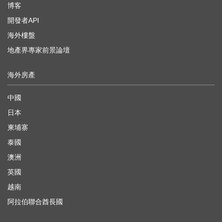
博客
開發者API
海外樓盤
地產界專家前景論壇
海外房產
中國
日本
柬埔寨
泰國
澳洲
英國
越南
阿拉伯聯合酋長國