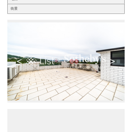
街景
<
>