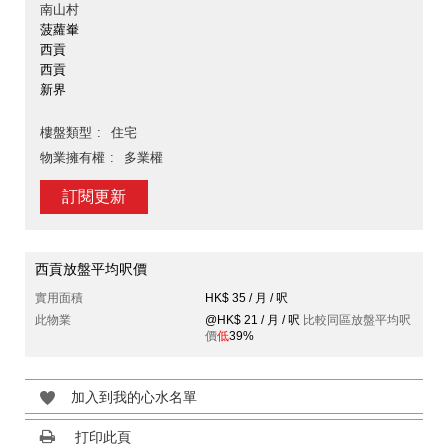
南山村
菠蘿輋
西貢
西貢
新界
樓盤類型
住宅
物業擁有權
多業權
訂閱更新
西貢放盤平均呎價
實用面積
HK$ 35 / 月 / 呎
此物業
@HK$ 21 / 月 / 呎
比較同區放盤平均呎
價
低
39%
加入到我的心水名單
打印此頁