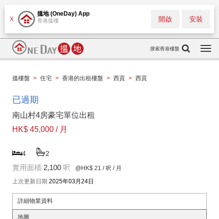
搵地 (OneDay) App
開啟
安裝
X
香港搵樓
搜索香港樓盤
Togg
navi
搵樓盤
>
住宅
>
香港的出租樓盤
>
西貢
>
西貢
已過期
南山村4房豪宅單位出租
HK$ 45,000 / 月
4
2
實用面積
2,100
呎
@HK$ 21
/ 呎 / 月
上次更新日期
2025年03月24日
詳細物業資料
地圖