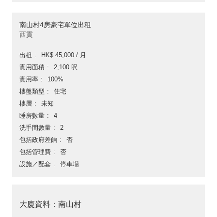
南山村4房豪宅單位出租
西貢
出租
HK$ 45,000 / 月
實用面積
2,100 呎
實用率
100%
樓盤類型
住宅
樓層
未知
睡房數量
4
洗手間數量
2
包括政府差餉
否
包括管理費
否
設施／配套
停車場
大廈資料：南山村