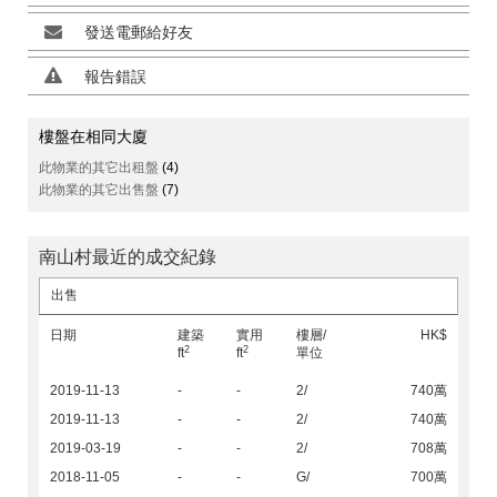
發送電郵給好友
報告錯誤
樓盤在相同大廈
此物業的其它出租盤
(4)
此物業的其它出售盤
(7)
南山村最近的成交紀錄
出售
日期
建築
實用
樓層/
HK$
2
2
ft
ft
單位
2019-11-13
-
-
2/
740萬
2019-11-13
-
-
2/
740萬
2019-03-19
-
-
2/
708萬
2018-11-05
-
-
G/
700萬