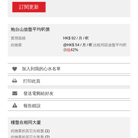
訂閱更新
炮台山放盤平均呎價
實用面積
HK$ 92 / 月 / 呎
此物業
@HK$ 54 / 月 / 呎
比較同區放盤平均呎
價
低
42%
加入到我的心水名單
打印此頁
發送電郵給好友
報告錯誤
樓盤在相同大廈
此物業的其它出租盤
(1)
此物業的其它出售盤
(2)