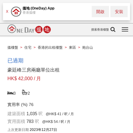
搵地 (OneDay) App
開啟
安裝
X
香港搵樓
搜索香港樓盤
Togg
navi
搵樓盤
>
住宅
>
香港的出租樓盤
>
東區
>
炮台山
已過期
豪廷峰三房兩廳單位出租
HK$ 42,000 / 月
3
2
實用率 (%)
76
建築面積
1,035
呎
@HK$ 41
/ 呎 / 月
實用面積
783
呎
@HK$ 54
/ 呎 / 月
上次更新日期
2023年12月27日