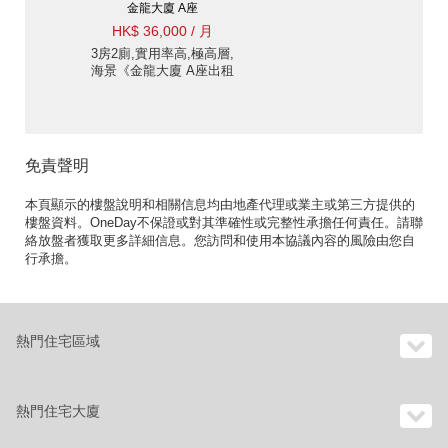
金龍大廈 A座
HK$ 36,000 / 月
3房2廁,實用率高,極高層,
海景《金龍大廈 A座出租
單位》
免責聲明
本頁顯示的樓盤說明和相關信息均由地產代理或業主或第三方提供的
樓盤資料。OneDay不保證或對其準確性或完整性承擔任何責任。請聯
絡放盤者獲取更多詳細信息。您訪問和使用本協議內容的風險由您自
行承擔。
熱門住宅區域
熱門住宅大廈