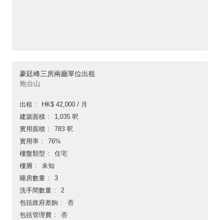
豪廷峰三房兩廳單位出租
炮台山
出租
HK$ 42,000 / 月
建築面積
1,035 呎
實用面積
783 呎
實用率
76%
樓盤類型
住宅
樓層
未知
睡房數量
3
洗手間數量
2
包括政府差餉
否
包括管理費
否