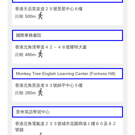
香港天后英皇道２５號景星中心６樓
距離
500m
國際事務書院
香港北角渣華道４２－４８號耀明大廈
距離
480m
Monkey Tree English Learning Center (Fortress Hill)
香港北角英皇道９３號錦平中心５樓
距離
280m
普奇英語學習中心
香港北角電氣道２３３號城市花園商場１樓８０及８２
號舖