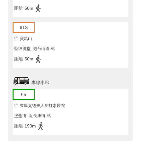
距離
50m
81S
往
寶馬山
聖彼得堂, 炮台山道
站
距離
50m
專線小巴
65
往
東區尤德夫人那打素醫院
堡壘街, 近長康街
站
距離
190m