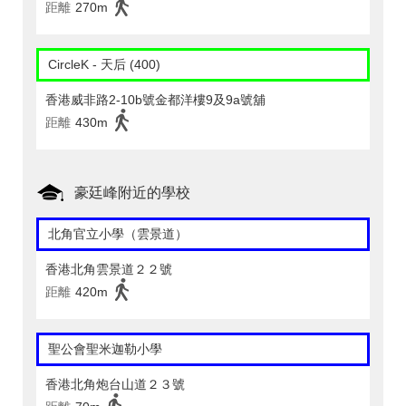
距離
270m
CircleK - 天后 (400)
香港威非路2-10b號金都洋樓9及9a號舖
距離
430m
豪廷峰附近的學校
北角官立小學（雲景道）
香港北角雲景道２２號
距離
420m
聖公會聖米迦勒小學
香港北角炮台山道２３號