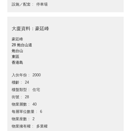
設施／配套
停車場
大廈資料：豪廷峰
豪廷峰
28 炮台山道
炮台山
東區
香港島
入伙年份
2000
樓齡
24
樓盤類型
住宅
街號
28
物業層數
40
每層單位數量
6
物業座數
2
物業擁有權
多業權