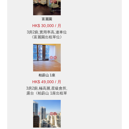
富麗園
HK$ 30,000 / 月
3房2廁,實用率高,連車位
《富麗園出租單位》
柏蔚山 1座
HK$ 49,000 / 月
3房2廁,極高層,星級會所,
露台《柏蔚山 1座出租單
位》