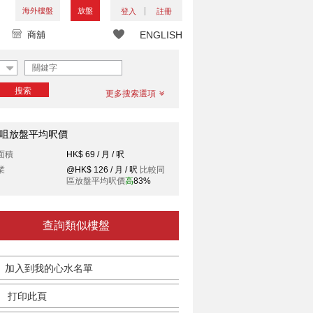
海外樓盤
放盤
登入
註冊
商舖
ENGLISH
搜索
更多搜索選項
咀放盤平均呎價
面積
HK$ 69 / 月 / 呎
業
@HK$ 126 / 月 / 呎
比較同
區放盤平均呎價
高
83%
查詢類似樓盤
加入到我的心水名單
打印此頁