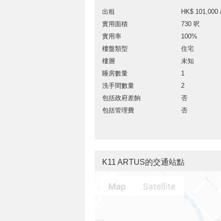
出租
HK$ 101,000 
實用面積
730 呎
實用率
100%
樓盤類型
住宅
樓層
未知
睡房數量
1
洗手間數量
2
包括政府差餉
否
包括管理費
否
K11 ARTUS的交通站點