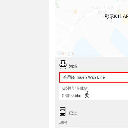
顯示K11 
港鐵
荃灣綫 Tsuen Wan Line
尖沙咀
港鐵站
距離
0.5km
巴士
城巴