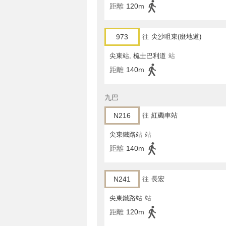
距離
120m
973
往
尖沙咀東(麼地道)
尖東站, 梳士巴利道
站
距離
140m
九巴
N216
往
紅磡車站
尖東鐵路站
站
距離
140m
N241
往
長宏
尖東鐵路站
站
距離
120m