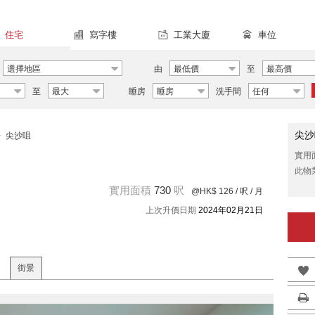
住宅
寫字樓
工業大廈
車位
選擇地區
由
最低價
至
最高價
至
最大
睡房
睡房
洗手間
任何
尖沙
>
尖沙咀
實用
此物
實用面積
730
呎
@HK$ 126
/ 呎 / 月
上次升價日期
2024年02月21日
街景