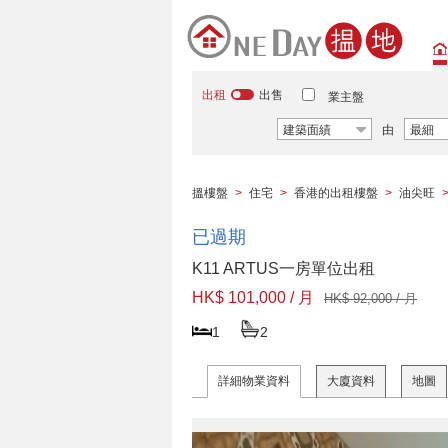
出租
出售
業主盤
建築面績
由
最細
搵樓盤
>
住宅
>
香港的出租樓盤
>
油尖旺
已過期
K11 ARTUS一房單位出租
HK$ 101,000 / 月
HK$ 92,000 / 月
1
2
詳細物業資料
大廈資料
地圖