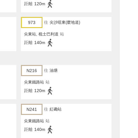
距離
120m
973
往
尖沙咀東(麼地道)
尖東站, 梳士巴利道
站
距離
140m
N216
往
油塘
尖東鐵路站
站
距離
120m
N241
往
紅磡站
尖東鐵路站
站
距離
140m