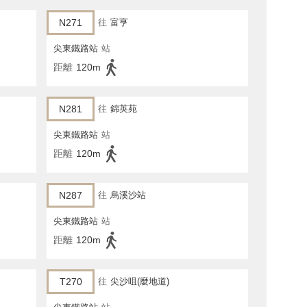
N271
往
富亨
尖東鐵路站
站
距離
120m
N281
往
錦英苑
尖東鐵路站
站
距離
120m
N287
往
烏溪沙站
尖東鐵路站
站
距離
120m
T270
往
尖沙咀(麼地道)