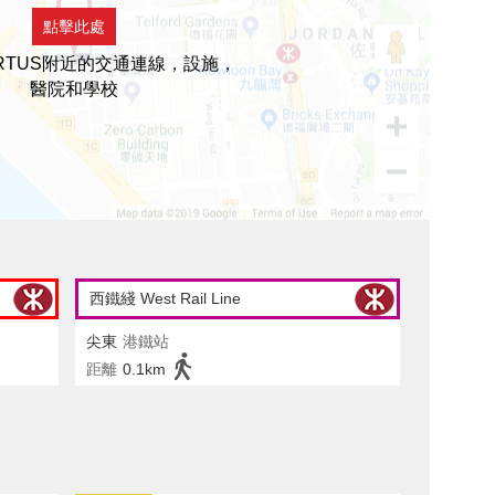
點擊此處
ARTUS附近的交通連線，設施，
醫院和學校
西鐵綫 West Rail Line
尖東
港鐵站
距離
0.1km