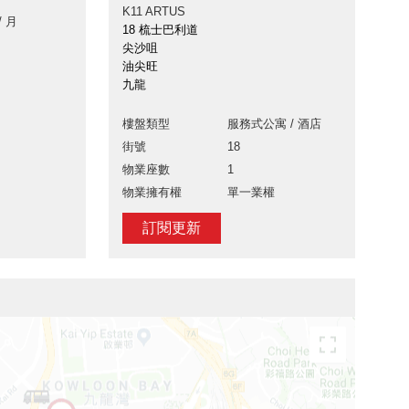
K11 ARTUS
/ 月
18 梳士巴利道
尖沙咀
油尖旺
九龍
樓盤類型
服務式公寓 / 酒店
街號
18
物業座數
1
物業擁有權
單一業權
訂閱更新