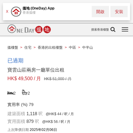
搵地 (OneDay) App
開啟
安裝
X
香港搵樓
搜索香港樓盤
Togg
navi
搵樓盤
>
住宅
>
香港的出租樓盤
>
中區
>
中半山
已過期
寶雲山莊兩房一廳單位出租
HK$ 49,500 / 月
HK$ 51,000 / 月
2
2
實用率 (%)
79
建築面積
1,118
呎
@HK$ 44
/ 呎 / 月
實用面積
879
呎
@HK$ 56
/ 呎 / 月
上次降價日期
2025年02月06日