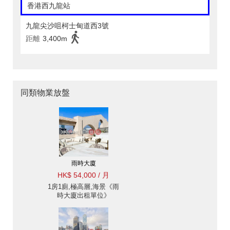
香港西九龍站
九龍尖沙咀柯士甸道西3號
距離
3,400m
同類物業放盤
雨時大廈
HK$ 54,000 / 月
1房1廁,極高層,海景《雨
時大廈出租單位》