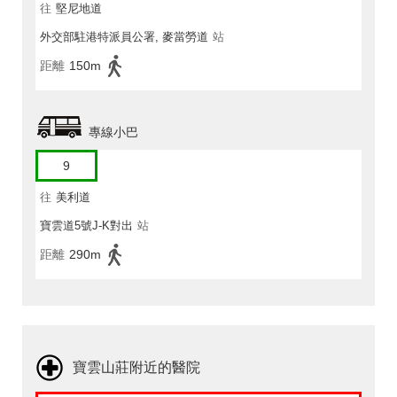
往
堅尼地道
外交部駐港特派員公署, 麥當勞道
站
距離
150m
專線小巴
9
往
美利道
寶雲道5號J-K對出
站
距離
290m
寶雲山莊附近的醫院