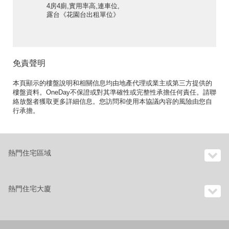
4房4廁,實用率高,連車位,
露台《花園台出租單位》
免責聲明
本頁顯示的樓盤說明和相關信息均由地產代理或業主或第三方提供的
樓盤資料。OneDay不保證或對其準確性或完整性承擔任何責任。請聯
絡放盤者獲取更多詳細信息。您訪問和使用本協議內容的風險由您自
行承擔。
熱門住宅區域
熱門住宅大廈