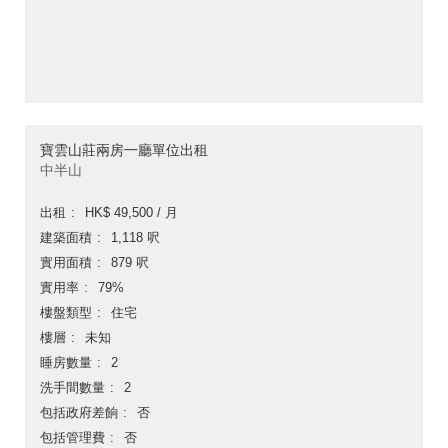
寶雲山莊兩房一廳單位出租
中半山
出租
HK$ 49,500 / 月
建築面積
1,118 呎
實用面積
879 呎
實用率
79%
樓盤類型
住宅
樓層
未知
睡房數量
2
洗手間數量
2
包括政府差餉
否
包括管理費
否