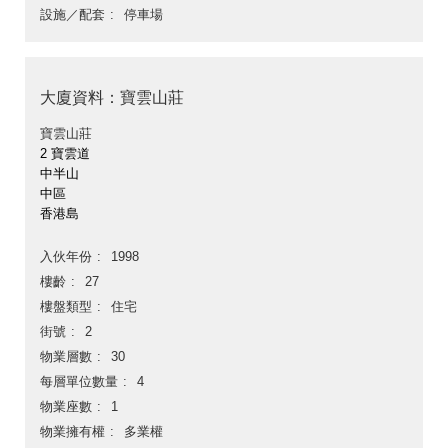
設施／配套
停車場
大廈資料：寶雲山莊
寶雲山莊
2 寶雲道
中半山
中區
香港島
入伙年份
1998
樓齡
27
樓盤類型
住宅
街號
2
物業層數
30
每層單位數量
4
物業座數
1
物業擁有權
多業權