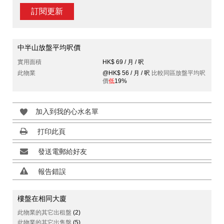
訂閱更新
中半山放盤平均呎價
實用面積
HK$ 69 / 月 / 呎
此物業
@HK$ 56 / 月 / 呎
比較同區放盤平均呎
價
低
19%
加入到我的心水名單
打印此頁
發送電郵給好友
報告錯誤
樓盤在相同大廈
此物業的其它出租盤
(2)
此物業的其它出售盤
(5)