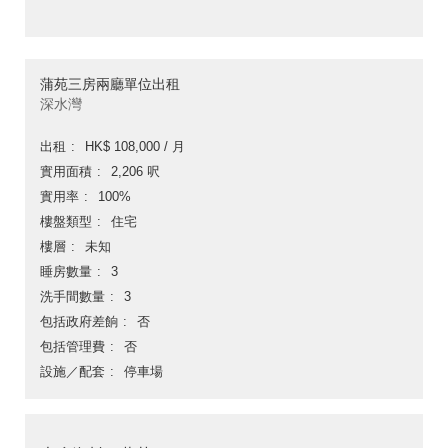
蒲苑三房兩廳單位出租
深水灣
出租
HK$ 108,000 / 月
實用面積
2,206 呎
實用率
100%
樓盤類型
住宅
樓層
未知
睡房數量
3
洗手間數量
3
包括政府差餉
否
包括管理費
否
設施／配套
停車場