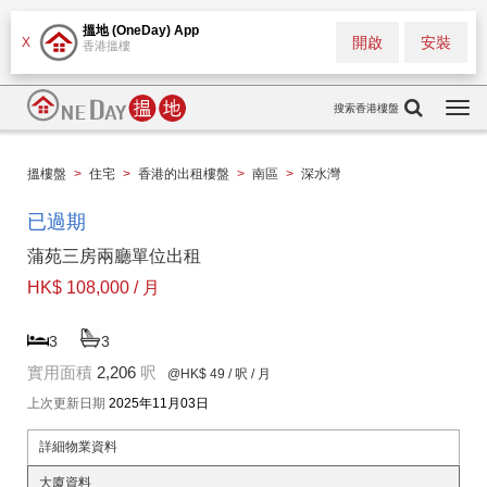
搵地 (OneDay) App
開啟
安裝
X
香港搵樓
搜索香港樓盤
Togg
navi
搵樓盤
>
住宅
>
香港的出租樓盤
>
南區
>
深水灣
已過期
蒲苑三房兩廳單位出租
HK$ 108,000 / 月
3
3
實用面積
2,206
呎
@HK$ 49
/ 呎 / 月
上次更新日期
2025年11月03日
詳細物業資料
大廈資料