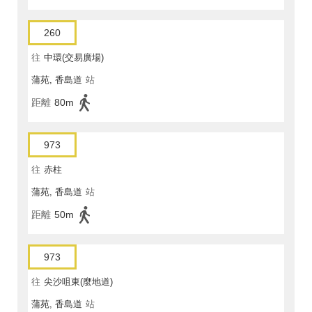
260
往
中環(交易廣場)
蒲苑, 香島道
站
距離
80m
973
往
赤柱
蒲苑, 香島道
站
距離
50m
973
往
尖沙咀東(麼地道)
蒲苑, 香島道
站