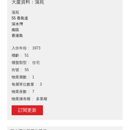
大廈資料：蒲苑
蒲苑
55 香島道
深水灣
南區
香港島
入伙年份
1973
樓齡
51
樓盤類型
住宅
街號
55
物業層數
1
每層單位數量
3
物業座數
7
物業擁有權
多業權
訂閱更新