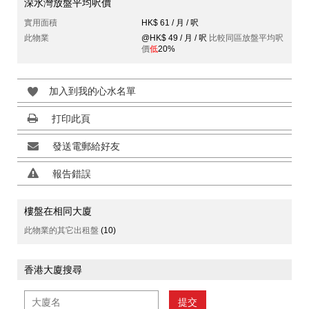
深水灣放盤平均呎價
實用面積
HK$ 61 / 月 / 呎
此物業
@HK$ 49 / 月 / 呎
比較同區放盤平均呎
價
低
20%
加入到我的心水名單
打印此頁
發送電郵給好友
報告錯誤
樓盤在相同大廈
此物業的其它出租盤
(10)
香港大廈搜尋
提交