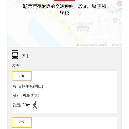
顯示蒲苑附近的交通連線，設施，醫院和
學校
巴士
城巴
6A
往
赤柱炮台(閘口)
蒲苑, 香島道
站
距離
50m
6A