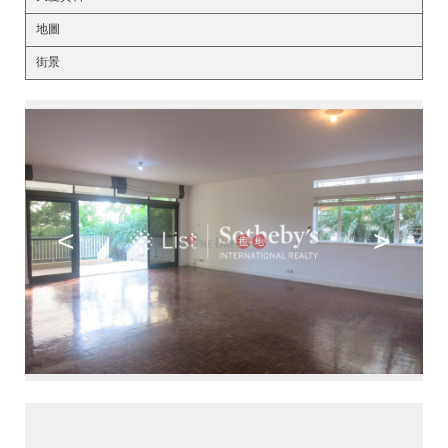
地圖
街景
<
>