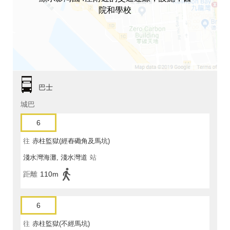
院和學校
巴士
城巴
6
往
赤柱監獄(經舂磡角及馬坑)
淺水灣海灘, 淺水灣道
站
距離
110m
6
往
赤柱監獄(不經馬坑)