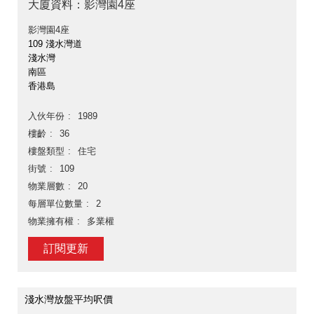
大廈資料：影灣園4座
影灣園4座
109 淺水灣道
淺水灣
南區
香港島
入伙年份
1989
樓齡
36
樓盤類型
住宅
街號
109
物業層數
20
每層單位數量
2
物業擁有權
多業權
訂閱更新
淺水灣放盤平均呎價