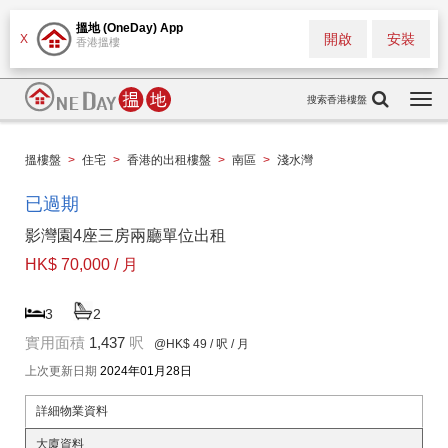
搵地 (OneDay) App
開啟
安裝
X
香港搵樓
搜索香港樓盤
Togg
navi
搵樓盤
>
住宅
>
香港的出租樓盤
>
南區
>
淺水灣
已過期
影灣園4座三房兩廳單位出租
HK$ 70,000 / 月
3
2
實用面積
1,437
呎
@HK$ 49
/ 呎 / 月
上次更新日期
2024年01月28日
詳細物業資料
大廈資料