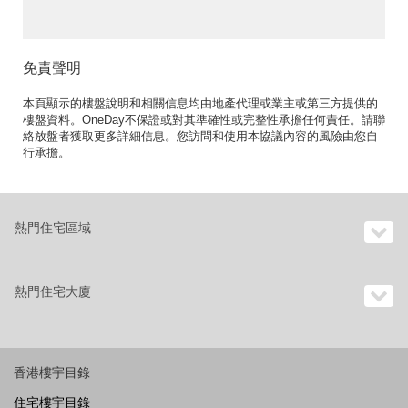
免責聲明
本頁顯示的樓盤說明和相關信息均由地產代理或業主或第三方提供的
樓盤資料。OneDay不保證或對其準確性或完整性承擔任何責任。請聯
絡放盤者獲取更多詳細信息。您訪問和使用本協議內容的風險由您自
行承擔。
熱門住宅區域
熱門住宅大廈
香港樓宇目錄
住宅樓宇目錄