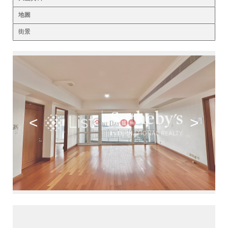
地圖
街景
<
>