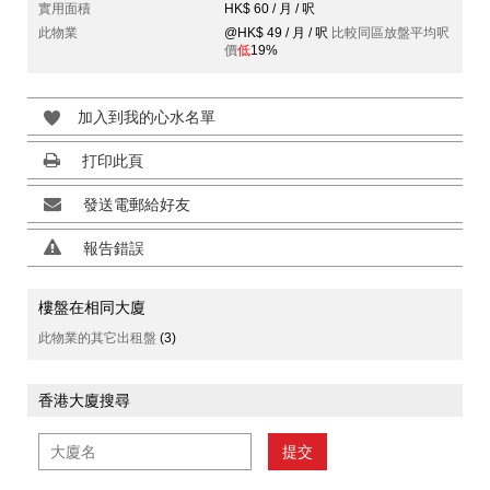
實用面積
HK$ 60 / 月 / 呎
此物業
@HK$ 49 / 月 / 呎
比較同區放盤平均呎
價
低
19%
加入到我的心水名單
打印此頁
發送電郵給好友
報告錯誤
樓盤在相同大廈
此物業的其它出租盤
(3)
香港大廈搜尋
提交