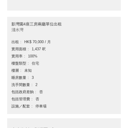
影灣園4座三房兩廳單位出租
淺水灣
出租
HK$ 70,000 / 月
實用面積
1,437 呎
實用率
100%
樓盤類型
住宅
樓層
未知
睡房數量
3
洗手間數量
2
包括政府差餉
否
包括管理費
否
設施／配套
停車場