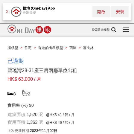
搵地 (OneDay) App
開啟
安裝
X
香港搵樓
搜索香港樓盤
Togg
navi
搵樓盤
>
住宅
>
香港的出租樓盤
>
西區
>
薄扶林
已過期
碧瑤灣28-31座三房兩廳單位出租
HK$ 63,000 / 月
3
2
實用率 (%)
90
建築面積
1,520
呎
@HK$ 41
/ 呎 / 月
實用面積
1,363
呎
@HK$ 46
/ 呎 / 月
上次更新日期
2023年11月02日