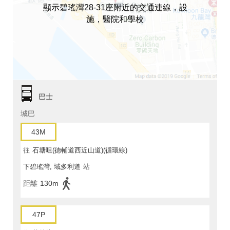
顯示碧瑤灣28-31座附近的交通連線，設
施，醫院和學校
巴士
城巴
43M
往
石塘咀(德輔道西近山道)(循環線)
下碧瑤灣, 域多利道
站
距離
130m
47P