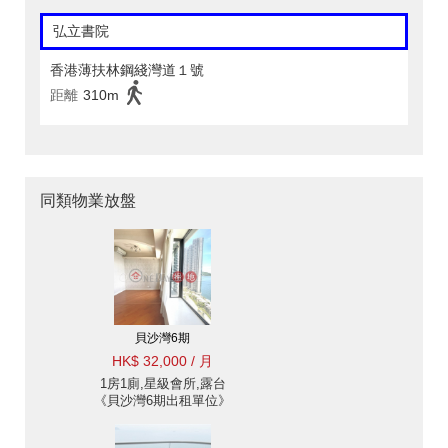
弘立書院
香港薄扶林鋼綫灣道１號
距離
310m
同類物業放盤
貝沙灣6期
HK$ 32,000 / 月
1房1廁,星級會所,露台
《貝沙灣6期出租單位》