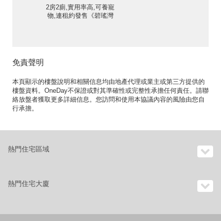
2房2廁,實用率高,可養寵
物,連租約發售《碧瑤灣
45-48座出租單位》
免責聲明
本頁顯示的樓盤說明和相關信息均由地產代理或業主或第三方提供的
樓盤資料。OneDay不保證或對其準確性或完整性承擔任何責任。請聯
絡放盤者獲取更多詳細信息。您訪問和使用本協議內容的風險由您自
行承擔。
熱門住宅區域
熱門住宅大廈