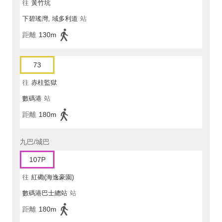
往
黃竹坑
下碧瑤灣, 域多利道
站
距離
130m
73
往
赤柱監獄
數碼港
站
距離
180m
九巴/城巴
107P
往
紅磡(海逸豪園)
數碼港巴士總站
站
距離
180m