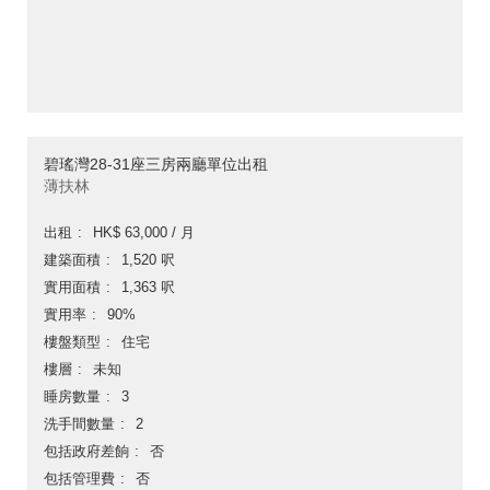
碧瑤灣28-31座三房兩廳單位出租
薄扶林
出租
HK$ 63,000 / 月
建築面積
1,520 呎
實用面積
1,363 呎
實用率
90%
樓盤類型
住宅
樓層
未知
睡房數量
3
洗手間數量
2
包括政府差餉
否
包括管理費
否