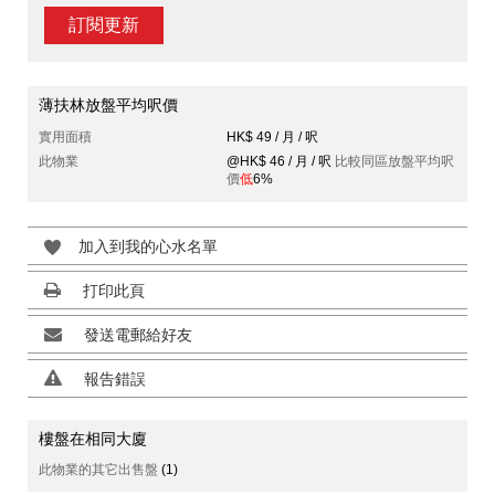
訂閱更新
薄扶林放盤平均呎價
實用面積
HK$ 49 / 月 / 呎
此物業
@HK$ 46 / 月 / 呎
比較同區放盤平均呎
價
低
6%
加入到我的心水名單
打印此頁
發送電郵給好友
報告錯誤
樓盤在相同大廈
此物業的其它出售盤
(1)