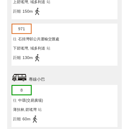
上碧瑤灣, 域多利道
站
距離
150m
971
往
石排灣邨公共運輸交匯處
下碧瑤灣, 域多利道
站
距離
130m
專線小巴
8
往
中環(交易廣場)
薄扶林,碧瑤灣
站
距離
60m