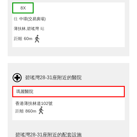
8X
往
中環(交易廣場)
薄扶林,碧瑤灣
站
距離
60m
碧瑤灣28-31座附近的醫院
瑪麗醫院
香港薄扶林道102號
距離
860m
碧瑤灣28-31座附近的配套設施