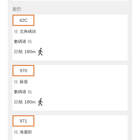
新巴
42C
往
北角碼頭
數碼港
站
距離
180m
970
往
蘇屋
數碼港
站
距離
180m
971
往
海麗邨