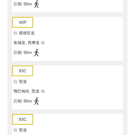
距離
90m
40P
往
羅便臣道
衛城道, 西摩道
站
距離
90m
93C
往
堅道
鴨巴甸街, 堅道
站
距離
80m
93C
往
堅道