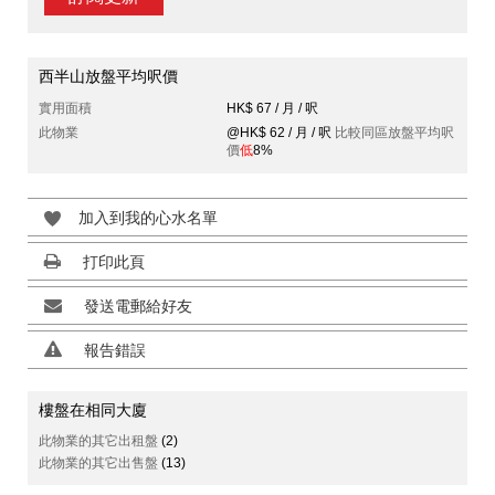
西半山放盤平均呎價
實用面積
HK$ 67 / 月 / 呎
此物業
@HK$ 62 / 月 / 呎
比較同區放盤平均呎
價
低
8%
加入到我的心水名單
打印此頁
發送電郵給好友
報告錯誤
樓盤在相同大廈
此物業的其它出租盤
(2)
此物業的其它出售盤
(13)