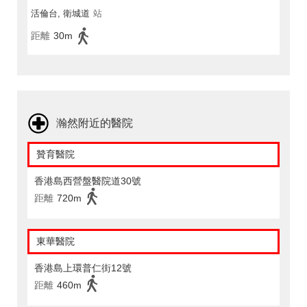
活倫台, 衛城道
站
距離
30m
瀚然附近的醫院
贊育醫院
香港島西營盤醫院道30號
距離
720m
東華醫院
香港島上環普仁街12號
距離
460m