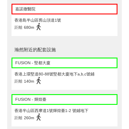
嘉諾撒醫院
香港島半山區舊山頂道1號
距離
680m
瀚然附近的配套設施
FUSION - 堅都大廈
香港上環堅道80-88號堅都大廈地下a,b,c號鋪
距離
140m
FUSION - 輝煌臺
香港半山區西摩道1號輝煌臺1-2 號鋪地下
距離
260m