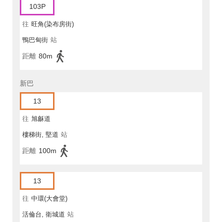
103P
往
旺角(染布房街)
鴨巴甸街
站
距離
80m
新巴
13
往
旭龢道
樓梯街, 堅道
站
距離
100m
13
往
中環(大會堂)
活倫台, 衛城道
站