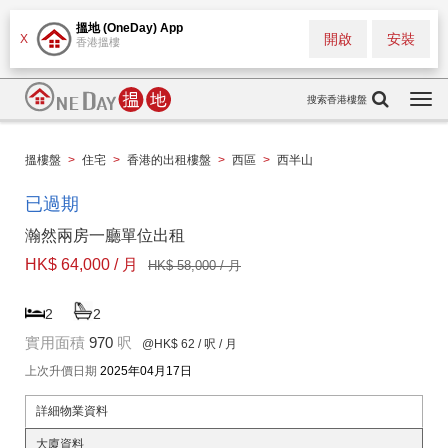
搵地 (OneDay) App
開啟
安裝
X
香港搵樓
搜索香港樓盤
Togg
navi
搵樓盤
>
住宅
>
香港的出租樓盤
>
西區
>
西半山
已過期
瀚然兩房一廳單位出租
HK$ 64,000 / 月
HK$ 58,000 / 月
2
2
實用面積
970
呎
@HK$ 62
/ 呎 / 月
上次升價日期
2025年04月17日
詳細物業資料
大廈資料