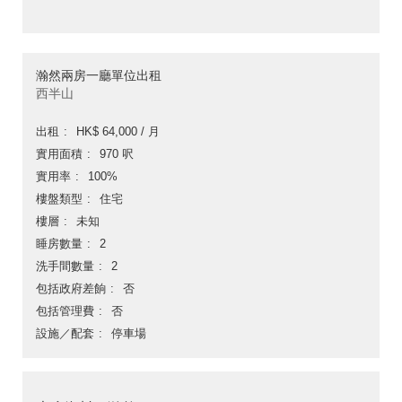
瀚然兩房一廳單位出租
西半山
出租
HK$ 64,000 / 月
實用面積
970 呎
實用率
100%
樓盤類型
住宅
樓層
未知
睡房數量
2
洗手間數量
2
包括政府差餉
否
包括管理費
否
設施／配套
停車場