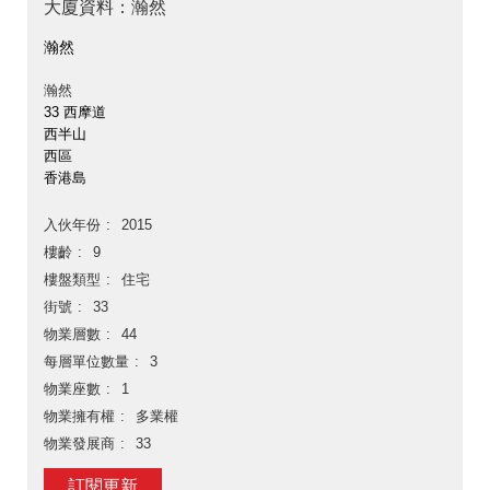
大廈資料：瀚然
瀚然
瀚然
33 西摩道
西半山
西區
香港島
入伙年份
2015
樓齡
9
樓盤類型
住宅
街號
33
物業層數
44
每層單位數量
3
物業座數
1
物業擁有權
多業權
物業發展商
33
訂閱更新