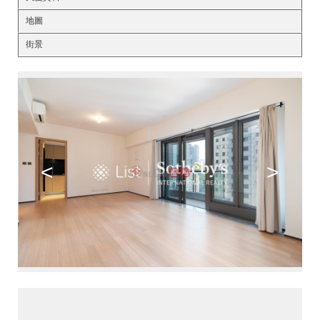
地圖
街景
<
>