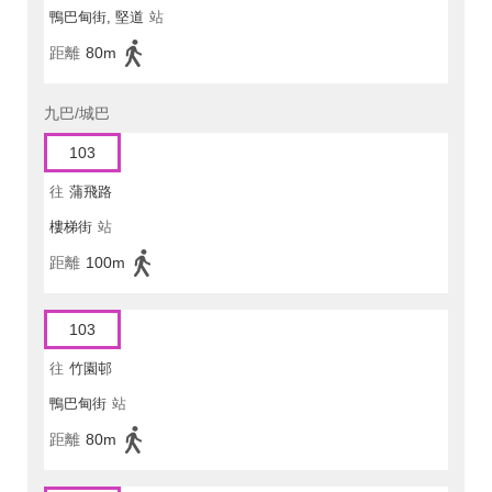
鴨巴甸街, 堅道
站
距離
80m
九巴/城巴
103
往
蒲飛路
樓梯街
站
距離
100m
103
往
竹園邨
鴨巴甸街
站
距離
80m