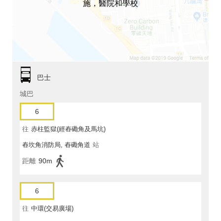
施，醫院和學校
巴士
城巴
6
往
赤柱監獄(經舂磡角及馬坑)
舂坎角消防局, 舂磡角道
站
距離
90m
6
往
中環(交易廣場)