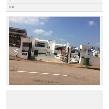
街景
<
>