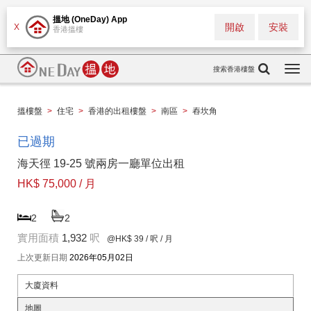
搵地 (OneDay) App
開啟
安裝
X
香港搵樓
搜索香港樓盤
Togg
navi
搵樓盤
>
住宅
>
香港的出租樓盤
>
南區
>
舂坎角
已過期
海天徑 19-25 號兩房一廳單位出租
HK$ 75,000 / 月
2
2
實用面積
1,932
呎
@HK$ 39
/ 呎 / 月
上次更新日期
2026年05月02日
大廈資料
地圖