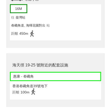
16M
往
柴灣站
舂磡角道, 海暉花園對出
站
距離
450m
海天徑 19-25 號附近的配套設施
惠康 - 舂磡角
香港舂磡角道39號地下
距離
100m