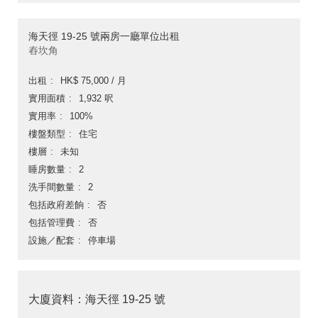
海天徑 19-25 號兩房一廳單位出租
舂坎角
出租
HK$ 75,000 / 月
實用面積
1,932 呎
實用率
100%
樓盤類型
住宅
樓層
未知
睡房數量
2
洗手間數量
2
包括政府差餉
否
包括管理費
否
設施／配套
停車場
大廈資料：海天徑 19-25 號