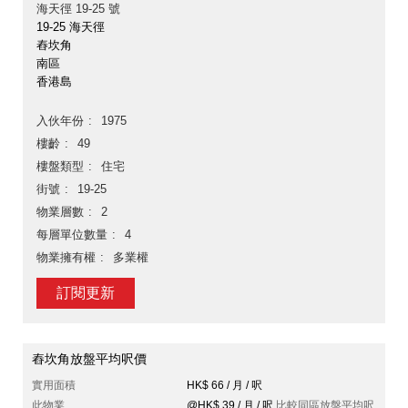
海天徑 19-25 號
19-25 海天徑
舂坎角
南區
香港島
入伙年份
1975
樓齡
49
樓盤類型
住宅
街號
19-25
物業層數
2
每層單位數量
4
物業擁有權
多業權
訂閱更新
舂坎角放盤平均呎價
實用面積
HK$ 66 / 月 / 呎
此物業
@HK$ 39 / 月 / 呎
比較同區放盤平均呎