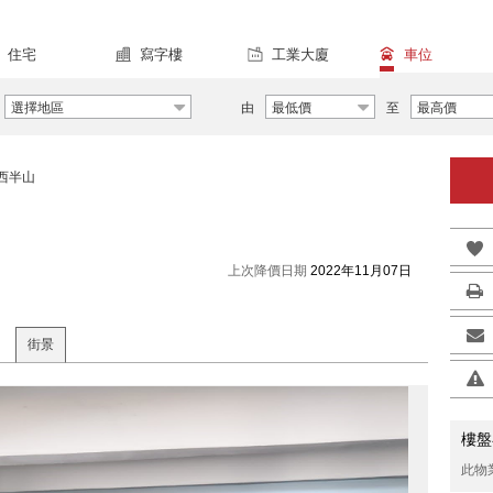
住宅
寫字樓
工業大廈
車位
選擇地區
由
最低價
至
最高價
西半山
上次降價日期
2022年11月07日
街景
樓盤
此物