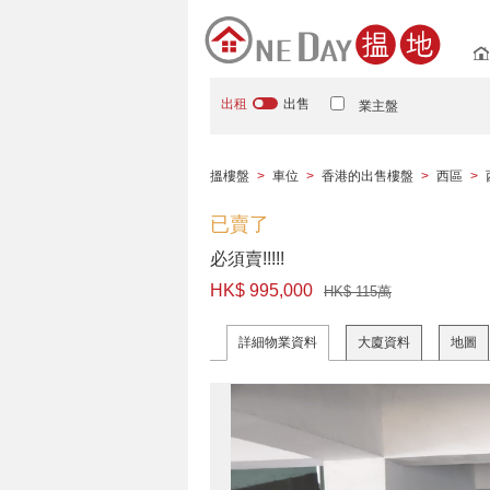
出租
出售
業主盤
搵樓盤
>
車位
>
香港的出售樓盤
>
西區
>
已賣了
必須賣!!!!!
HK$ 995,000
HK$ 115萬
詳細物業資料
大廈資料
地圖