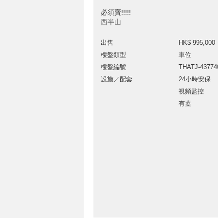
必須賣!!!!!
西半山
出售
HK$ 995,000
樓盤類型
車位
樓盤編號
THATJ-43774
設施／配套
24小時安保
視頻監控
有蓋