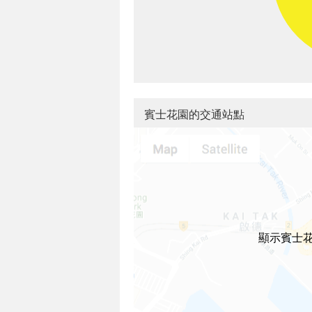
賓士花園的交通站點
顯示賓士