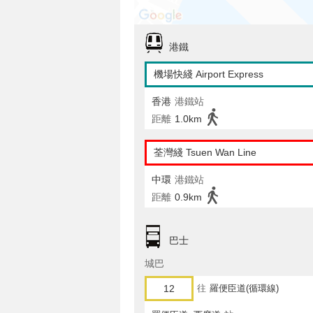
港鐵
機場快綫 Airport Express
香港
港鐵站
距離
1.0km
荃灣綫 Tsuen Wan Line
中環
港鐵站
距離
0.9km
巴士
城巴
12
往
羅便臣道(循環線)