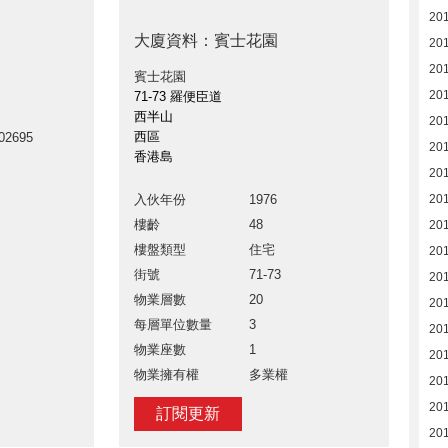
20
大廈資料：賓士花園
20
20
賓士花園
20
71-73 羅便臣道
西半山
20
西區
02695
20
香港島
20
入伙年份
1976
20
樓齡
48
20
樓盤類型
住宅
20
街號
71-73
20
物業層數
20
20
每層單位數量
3
20
物業座數
1
20
物業擁有權
多業權
20
20
訂閱更新
20