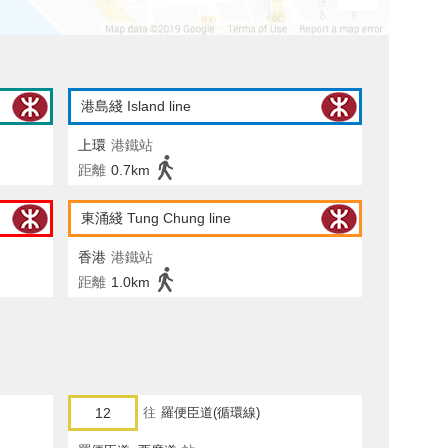
港島綫 Island line
上環
港鐵站
距離
0.7km
東涌綫 Tung Chung line
香港
港鐵站
距離
1.0km
12
往
羅便臣道(循環線)