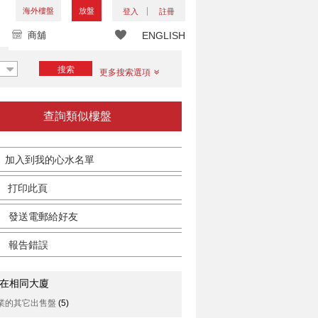
海外樓盤
放盤
登入
註冊
商舖
ENGLISH
搜索
更多搜索選項
查詢類似樓盤
加入到我的心水名單
打印此頁
發送電郵給好友
報告錯誤
在相同大廈
業的其它出售盤
(5)