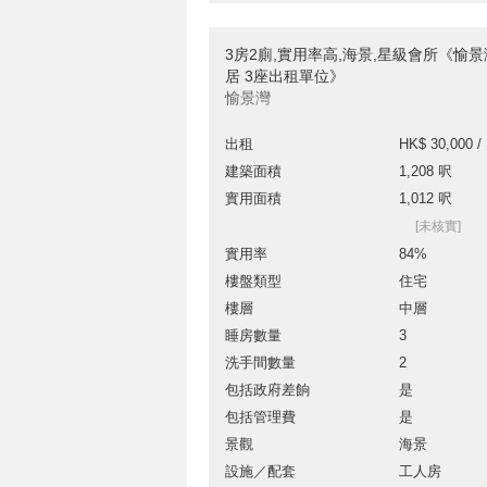
3房2廁,實用率高,海景,星級會所《愉景
居 3座出租單位》
愉景灣
出租
HK$ 30,000 /
建築面積
1,208 呎
實用面積
1,012 呎
[未核實]
實用率
84%
樓盤類型
住宅
樓層
中層
睡房數量
3
洗手間數量
2
包括政府差餉
是
包括管理費
是
景觀
海景
設施／配套
工人房