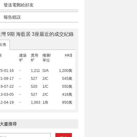
發送電郵給好友
報告錯誤
灣 9期 海藍居 3座最近的成交紀錄
出售
期
建築
實用
樓層/
HK$
2
2
ft
ft
單位
25-01-16
-
1,211
G/A
1,200萬
21-09-17
-
527
2/C
545萬
19-07-22
-
520
1/C
550萬
13-03-05
-
527
2/C
418萬
12-04-19
-
1,063
1/B
950萬
大廈搜尋