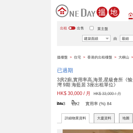
出租
出售
業主盤
建築面績
由
最細
搵樓盤
>
住宅
>
香港的出租樓盤
>
大嶼山
已過期
3房2廁,實用率高,海景,星級會所《
灣 9期 海藍居 3座出租單位》
HK$ 30,000 / 月
HK$ 33,000 / 月
3
2
實用率 (%)
84
詳細物業資料
大廈資料
地圖