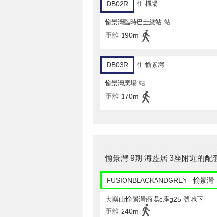
DB02R
往
機場
愉景灣臨時巴士總站
站
距離
190m
DB03R
往
愉景灣
愉景灣廣場
站
距離
170m
愉景灣 9期 海藍居 3座附近的配
FUSIONBLACKANDGREY - 愉景灣
大嶼山愉景灣商場c座g25 號地下
距離
240m