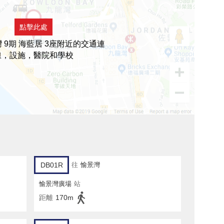
點擊此處
 9期 海藍居 3座附近的交通連
線，設施，醫院和學校
DB01R
往
愉景灣
愉景灣廣場
站
距離
170m