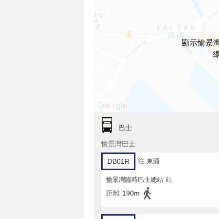
顯示愉景灣
巴士
愉景灣巴士
DB01R
往
東涌
愉景灣臨時巴士總站
站
距離
190m