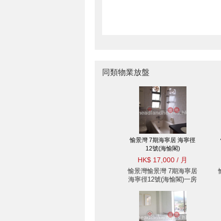
同類物業放盤
愉景灣 7期海寧居 海寧徑
12號(海愉閣)
HK$ 17,000 / 月
愉景灣愉景灣 7期海寧居
海寧徑12號(海愉閣)一房
住宅樓盤出租