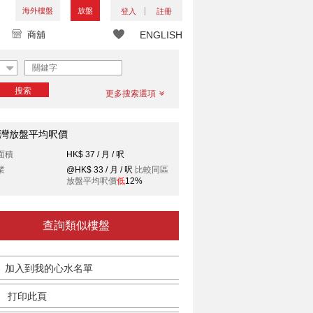
海外樓盤
放盤
登入
註冊
商舖
ENGLISH
搜索
更多搜索選項
灣放盤平均呎價
面積
HK$ 37 / 月 / 呎
業
@HK$ 33 / 月 / 呎
比較同區
放盤平均呎價
低
12%
查詢類似樓盤
加入到我的心水名單
打印此頁