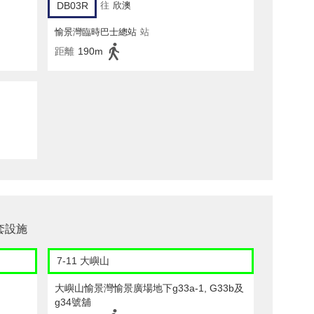
DB03R
往
欣澳
愉景灣臨時巴士總站
站
距離
190m
套設施
7-11 大嶼山
大嶼山愉景灣愉景廣場地下g33a-1, G33b及
g34號舖