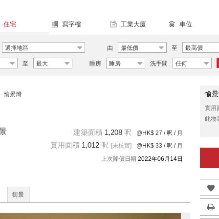
住宅
寫字樓
工業大廈
車位
選擇地區
由
最低價
至
最高價
至
最大
睡房
睡房
洗手間
任何
愉景
>
愉景灣
實用
此物
愉景
建築面積
1,208
呎
@HK$ 27
/ 呎 / 月
實用面積
1,012
呎
[未核實]
@HK$ 33
/ 呎 / 月
上次降價日期
2022年06月14日
街景