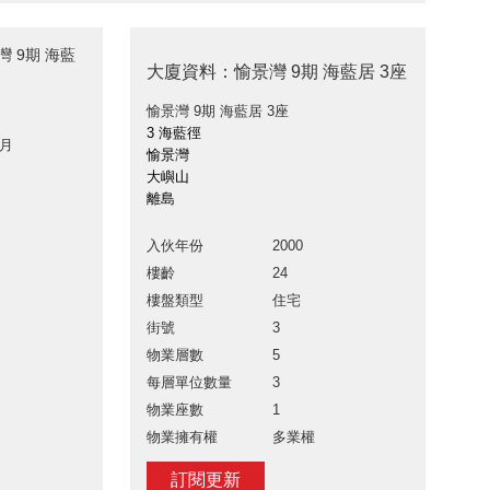
灣 9期 海藍
大廈資料：愉景灣 9期 海藍居 3座
愉景灣 9期 海藍居 3座
3 海藍徑
 月
愉景灣
大嶼山
離島
入伙年份
2000
樓齡
24
樓盤類型
住宅
街號
3
物業層數
5
每層單位數量
3
物業座數
1
物業擁有權
多業權
訂閱更新