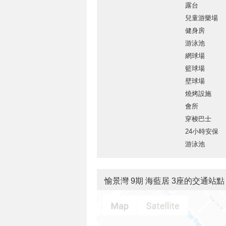
露台
兒童游樂場
健身房
游泳池
網球場
籃球場
壁球場
燒烤設施
會所
穿梭巴士
24小時安保
游泳池
愉景灣 9期 海藍居 3座的交通站點