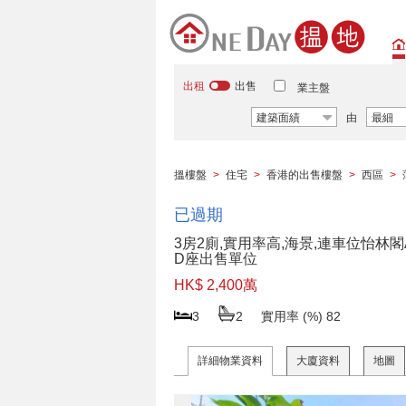
出租
出售
業主盤
建築面績
由
最細
搵樓盤
>
住宅
>
香港的出售樓盤
>
西區
>
已過期
3房2廁,實用率高,海景,連車位怡林閣
D座出售單位
HK$ 2,400萬
3
2
實用率 (%)
82
詳細物業資料
大廈資料
地圖