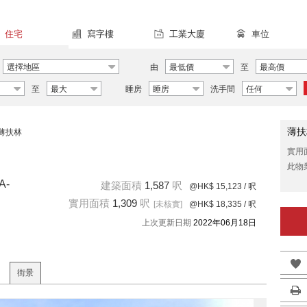
住宅
寫字樓
工業大廈
車位
選擇地區
由
最低價
至
最高價
至
最大
睡房
睡房
洗手間
任何
薄扶
薄扶林
實用
此物
A-
建築面積
1,587
呎
@HK$ 15,123
/ 呎
實用面積
1,309
呎
[未核實]
@HK$ 18,335
/ 呎
上次更新日期
2022年06月18日
街景