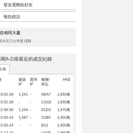
發送電郵給好友
報告錯誤
在相同大廈
業的其它出售盤
(10)
林閣A-D座最近的成交紀錄
出售
期
建築
實用
樓層/
HK$
2
2
ft
ft
單位
23-02-28
1,241
-
08/A7
1,850萬
23-02-28
-
-
LG/18
1,850萬
22-06-30
1,244
-
01/D2
1,470萬
22-05-24
1,587
-
11/B5
2,450萬
22-05-24
-
-
B/11
2,450萬