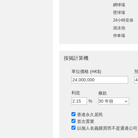
網球場
壁球場
24小時安保
游泳池
停車場
按揭計算機
單位價格 (HK$)
預
利息
條款
%
香港永久居民
首次置業
以個人名義購買而不是通過公司