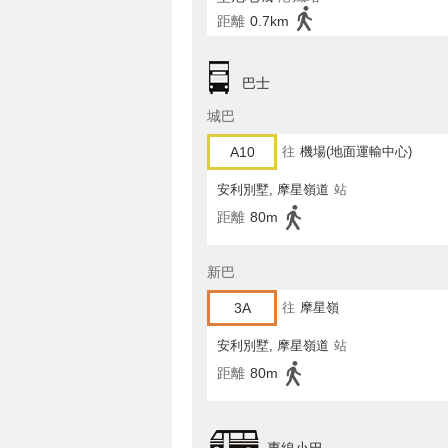
距離
0.7km
巴士
城巴
A10
往
機場(地面運輸中心)
安利別墅, 摩星嶺道
站
距離
80m
新巴
3A
往
摩星嶺
安利別墅, 摩星嶺道
站
距離
80m