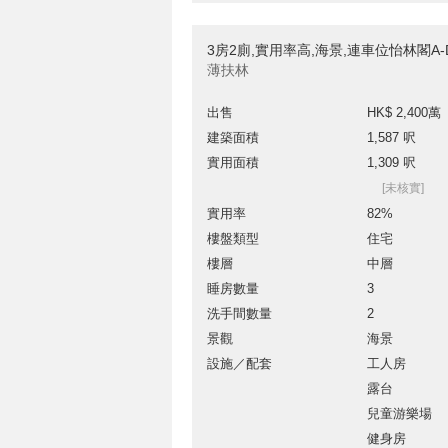
3房2廁,實用率高,海景,連車位怡林閣A
薄扶林
出售
HK$ 2,400萬
建築面積
1,587 呎
實用面積
1,309 呎
[未核實]
實用率
82%
樓盤類型
住宅
樓層
中層
睡房數量
3
洗手間數量
2
景觀
海景
設施／配套
工人房
露台
兒童游樂場
健身房