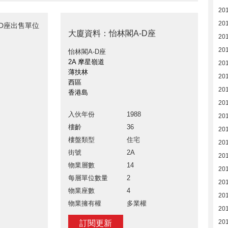
20
20
-D座出售單位
大廈資料：怡林閣A-D座
20
20
怡林閣A-D座
2A 摩星嶺道
20
薄扶林
20
西區
20
香港島
20
入伙年份
1988
20
樓齡
36
20
樓盤類型
住宅
20
街號
2A
20
物業層數
14
20
每層單位數量
2
20
物業座數
4
20
物業擁有權
多業權
20
20
訂閱更新