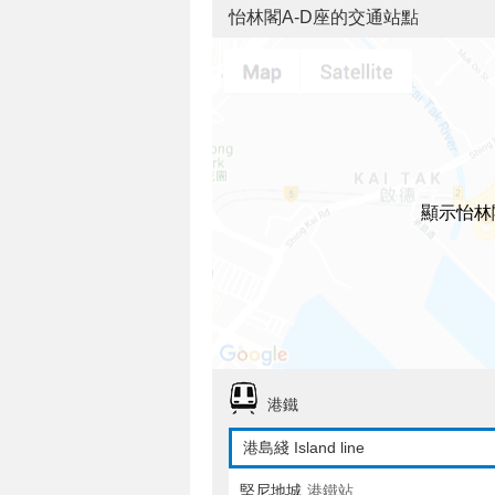
怡林閣A-D座的交通站點
顯示怡林
港鐵
港島綫 Island line
堅尼地城
港鐵站