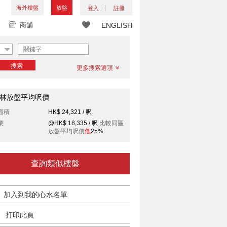
海外樓盤
放盤
登入
註冊
商舖
ENGLISH
搜索
更多搜索選項
林放盤平均呎價
面積
HK$ 24,321 / 呎
業
@HK$ 18,335 / 呎
比較同區
放盤平均呎價
低
25%
查詢類似樓盤
加入到我的心水名單
打印此頁