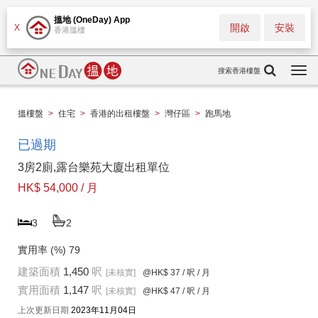
搵地 (OneDay) App
開啟
安裝
X
香港搵樓
搜索香港樓盤
Togg
navi
搵樓盤
>
住宅
>
香港的出租樓盤
>
灣仔區
>
跑馬地
已過期
3房2廁,露台樂苑大廈出租單位
HK$ 54,000 / 月
3
2
實用率 (%)
79
建築面積
1,450
呎
[未核實]
@HK$ 37
/ 呎 / 月
實用面積
1,147
呎
[未核實]
@HK$ 47
/ 呎 / 月
上次更新日期
2023年11月04日