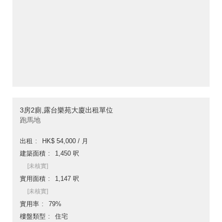
3房2廁,露台樂苑大廈出租單位
跑馬地
出租
HK$ 54,000 / 月
建築面積
1,450 呎
[未核實]
實用面積
1,147 呎
[未核實]
實用率
79%
樓盤類型
住宅