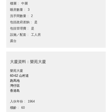
樓層
中層
睡房數量
3
洗手間數量
2
包括政府差餉
是
包括管理費
是
設施／配套
工人房
露台
大廈資料：樂苑大廈
樂苑大廈
60-62 山村道
跑馬地
灣仔區
香港島
入伙年份
1964
樓齡
60