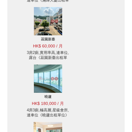
連車位《滿輝大廈出租單
位》
菽園新臺
HK$ 60,000 / 月
3房2廁,實用率高,連車位,
露台《菽園新臺出租單
位》
曉廬
HK$ 180,000 / 月
4房3廁,極高層,星級會所,
連車位《曉廬出租單位》