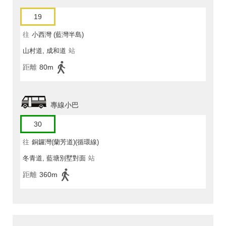
19
往
小西灣 (藍灣半島)
山村道, 成和道
站
距離
80m
專線小巴
30
往
銅鑼灣(蘭芳道)(循環線)
冬青道, 藍塘別墅對面
站
距離
360m