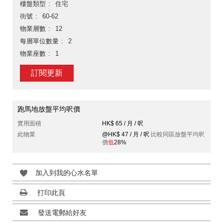
樓盤類型
住宅
街號
60-62
物業層數
12
每層單位數量
2
物業座數
1
訂閱更新
跑馬地放盤平均呎價
實用面積
HK$ 65 / 月 / 呎
此物業
@HK$ 47 / 月 / 呎
比較同區放盤平均呎
價
低
28%
加入到我的心水名單
打印此頁
發送電郵給好友