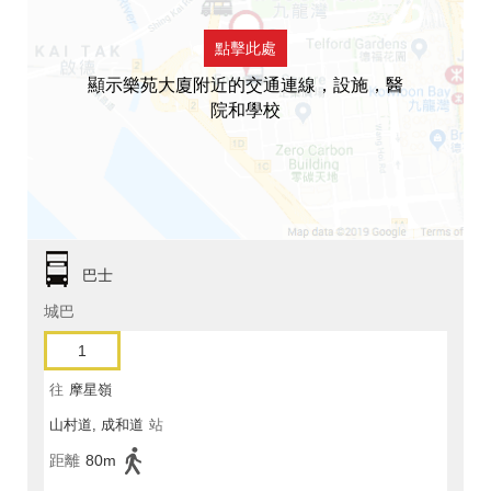
點擊此處
顯示樂苑大廈附近的交通連線，設施，醫
院和學校
巴士
城巴
1
往
摩星嶺
山村道, 成和道
站
距離
80m