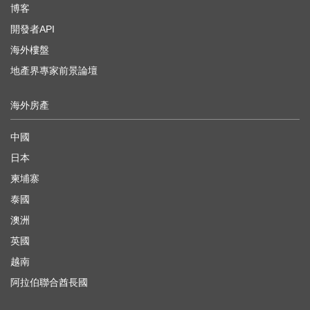
博客
開發者API
海外樓盤
地產界專家前景論壇
海外房產
中國
日本
柬埔寨
泰國
澳洲
英國
越南
阿拉伯聯合酋長國