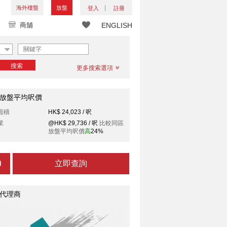
海外樓盤
放盤
登入
註冊
商舖
ENGLISH
搜索
更多搜索選項
放盤平均呎價
面積
HK$ 24,023 / 呎
業
@HK$ 29,736 / 呎
比較同區
放盤平均呎價
高
24%
立即查詢
代理商