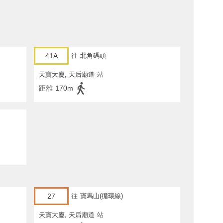
41A
往
北角碼頭
天寶大廈, 天后廟道
站
距離
170m
27
往
寶馬山(循環線)
天寶大廈, 天后廟道
站