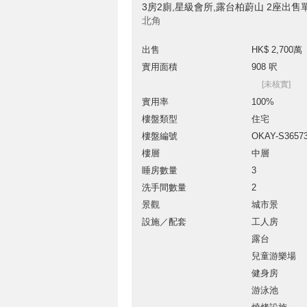
3房2廁,星級會所,露台柏蔚山 2座出售
北角
出售
HK$ 2,700萬
實用面積
908 呎
[未核實]
實用率
100%
樓盤類型
住宅
樓盤編號
OKAY-S3657
樓層
中層
睡房數量
3
洗手間數量
2
景觀
城市景
設施／配套
工人房
露台
兒童游樂場
健身房
游泳池