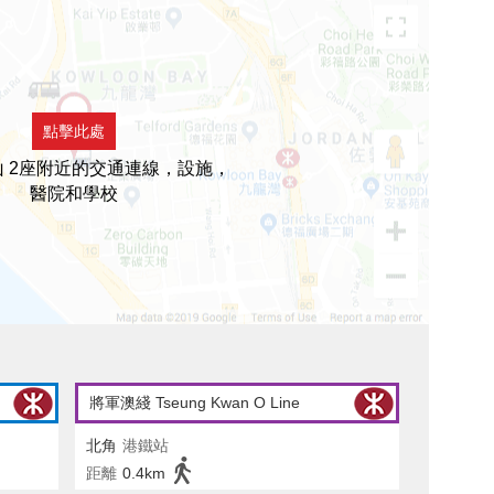
點擊此處
 2座附近的交通連線，設施，
醫院和學校
將軍澳綫 Tseung Kwan O Line
北角
港鐵站
距離
0.4km