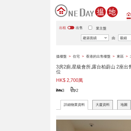
出租
出售
業主盤
建築面績
由
最細
搵樓盤
>
住宅
>
香港的出售樓盤
>
東區
>
3房2廁,星級會所,露台柏蔚山 2座出
位
HK$ 2,700萬
3
2
詳細物業資料
大廈資料
地圖