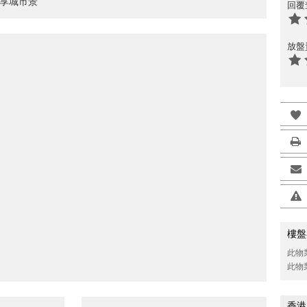
盡享城市景
回覆
放盤
樓盤
此物
此物
香港