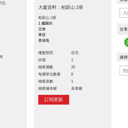
單位
大廈資料：柏蔚山 2座
柏蔚山 2座
1 繼園街
分享
北角
東區
香港島
樓盤類型
住宅
38
保持
街號
1
物業層數
26
每層單位數量
8
物業座數
1
物業擁有權
多業權
訂閱更新