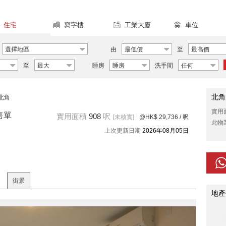
住宅
寫字樓
工業大廈
車位
選擇地區
由
最低價
至
最高價
至
最大
睡房
睡房
洗手間
任何
北角
北角
實用
售單
實用面積
908
呎
[未核實]
@HK$ 29,736
/ 呎
此物
上次更新日期
2026年08月05日
街景
地產