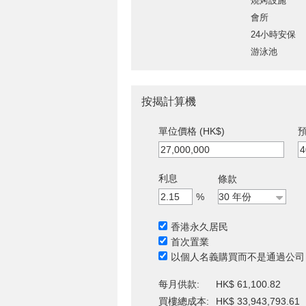
燒烤設施
會所
24小時安保
游泳池
按揭計算機
單位價格 (HK$)
預
利息
條款
%
香港永久居民
首次置業
以個人名義購買而不是通過公司
每月供款:
HK$ 61,100.82
買樓總成本:
HK$ 33,943,793.61