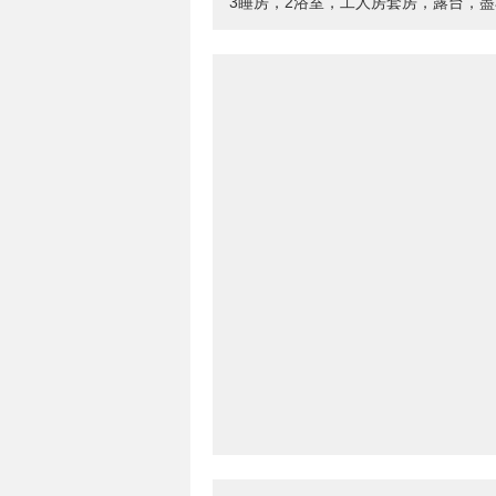
3睡房，2浴室，工人房套房，露台，