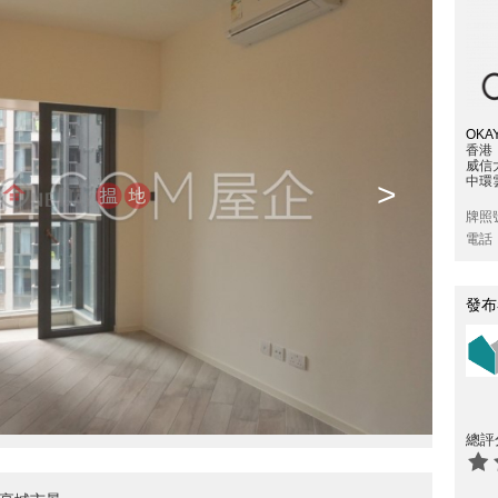
OKAY
香港
威信
中環雲
>
牌照
電話
發布
總評