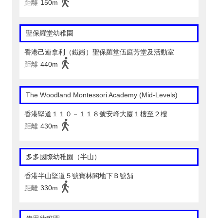
距離
150m
聖保羅堂幼稚園
香港己連拿利（鐵崗）聖保羅堂伍庭芳堂及活動室
距離
440m
The Woodland Montessori Academy (Mid-Levels)
香港堅道１１０－１１８號安峰大廈１樓至２樓
距離
430m
多多國際幼稚園（半山）
香港半山堅道５號寶林閣地下Ｂ號舖
距離
330m