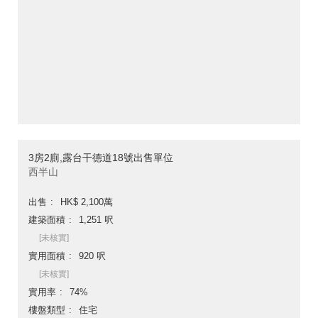
3房2廁,露台干德道18號出售單位
西半山
出售
HK$ 2,100萬
建築面積
1,251 呎
[未核實]
實用面積
920 呎
[未核實]
實用率
74%
樓盤類型
住宅