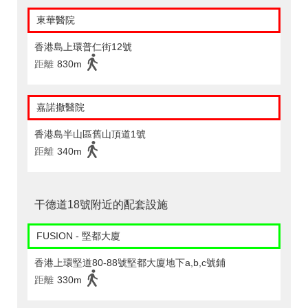
東華醫院
香港島上環普仁街12號
距離
830m
嘉諾撒醫院
香港島半山區舊山頂道1號
距離
340m
干德道18號附近的配套設施
FUSION - 堅都大廈
香港上環堅道80-88號堅都大廈地下a,b,c號鋪
距離
330m