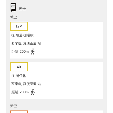
巴士
城巴
12M
往
柏道(循環線)
西摩道, 羅便臣道
站
距離
200m
40
往
灣仔北
西摩道, 羅便臣道
站
距離
200m
新巴