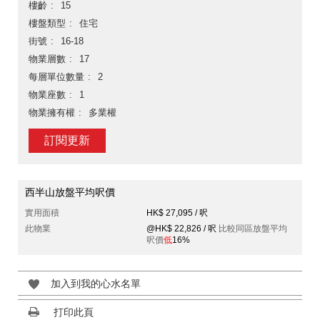
樓齡
15
樓盤類型
住宅
街號
16-18
物業層數
17
每層單位數量
2
物業座數
1
物業擁有權
多業權
訂閱更新
西半山放盤平均呎價
實用面積
HK$ 27,095 / 呎
此物業
@HK$ 22,826 / 呎
比較同區放盤平均
呎價
低
16%
加入到我的心水名單
打印此頁