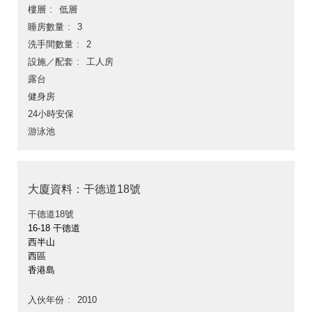
樓層
低層
睡房數量
3
洗手間數量
2
設施／配套
工人房
露台
健身房
24小時安保
游泳池
大廈資料：干德道18號
干德道18號
16-18 干德道
西半山
西區
香港島
入伙年份
2010