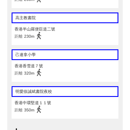
高主教書院
香港半山羅便臣道二號
距離
230m
己連拿小學
香港香雪道７號
距離
320m
明愛徐誠斌書院夜校
香港中環堅道１１號
距離
350m