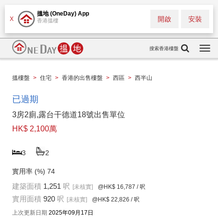
搵地 (OneDay) App
開啟
安裝
X
香港搵樓
搜索香港樓盤
Togg
navi
搵樓盤
>
住宅
>
香港的出售樓盤
>
西區
>
西半山
已過期
3房2廁,露台干德道18號出售單位
HK$ 2,100萬
3
2
實用率 (%)
74
建築面積
1,251
呎
[未核實]
@HK$ 16,787
/ 呎
實用面積
920
呎
[未核實]
@HK$ 22,826
/ 呎
上次更新日期
2025年09月17日