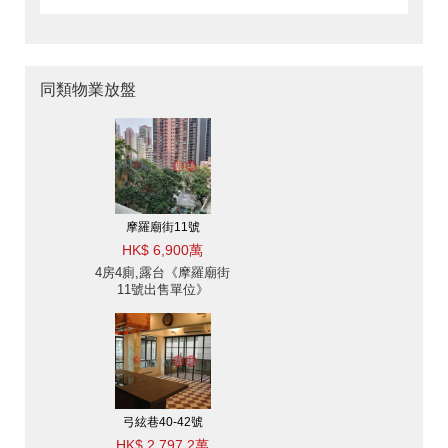
同類物業放盤
摩羅廟街11號
HK$ 6,900萬
4房4廁,露台《摩羅廟街
11號出售單位》
弓絃巷40-42號
HK$ 2,797.2萬