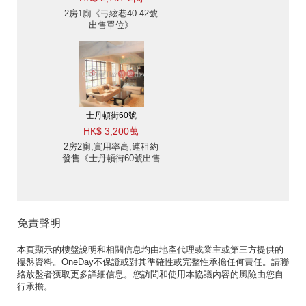
2房1廁《弓絃巷40-42號
出售單位》
士丹頓街60號
HK$ 3,200萬
2房2廁,實用率高,連租約
發售《士丹頓街60號出售
單位》
免責聲明
本頁顯示的樓盤說明和相關信息均由地產代理或業主或第三方提供的
樓盤資料。OneDay不保證或對其準確性或完整性承擔任何責任。請聯
絡放盤者獲取更多詳細信息。您訪問和使用本協議內容的風險由您自
行承擔。