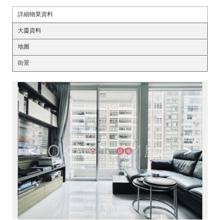
詳細物業資料
大廈資料
地圖
街景
<
>